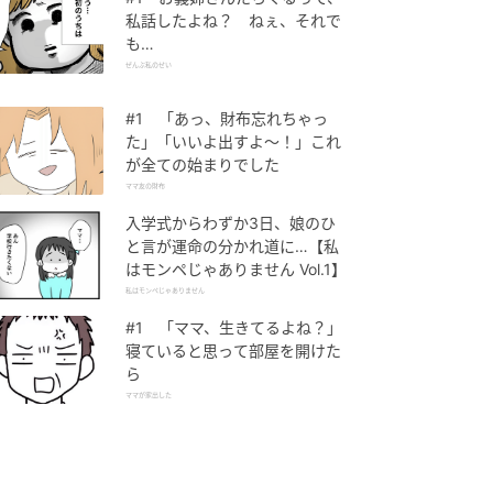
私話したよね？ ねぇ、それで
も…
ぜんぶ私のせい
#1 「あっ、財布忘れちゃっ
た」「いいよ出すよ〜！」これ
が全ての始まりでした
ママ友の財布
入学式からわずか3日、娘のひ
と言が運命の分かれ道に…【私
はモンペじゃありません Vol.1】
私はモンペじゃありません
#1 「ママ、生きてるよね？」
寝ていると思って部屋を開けた
ら
ママが家出した