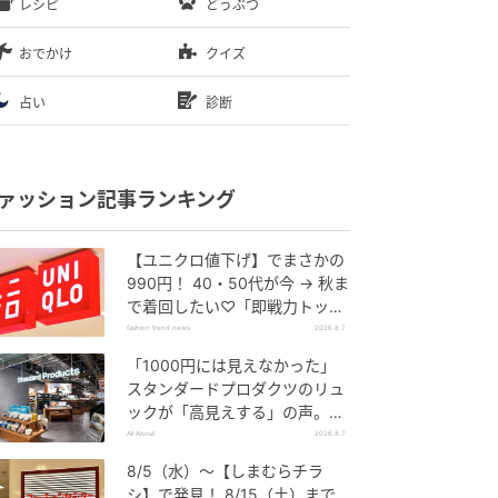
レシピ
どうぶつ
おでかけ
クイズ
占い
診断
ァッション記事ランキング
【ユニクロ値下げ】でまさかの
990円！ 40・50代が今 → 秋ま
で着回したい♡「即戦力トップ
ス」
fashion trend news
2026.8.7
「1000円には見えなかった」
スタンダードプロダクツのリュ
ックが「高見えする」の声。2
個購入する人も
All About
2026.8.7
8/5（水）〜【しまむらチラ
シ】で発見！ 8/15（土）まで