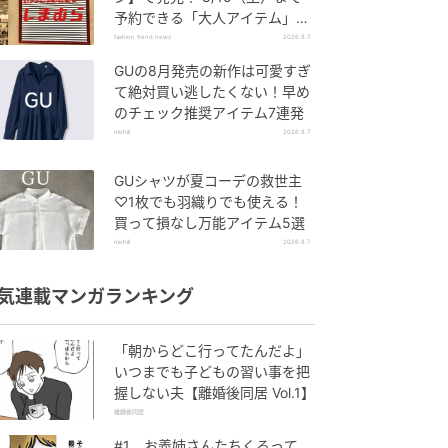
予約できる「大人アイテム」っ
て？
fashion trend news
2026.8.7
GUの8月発売の新作は可愛すぎ
て絶対買い逃したくない！早め
のチェック推奨アイテム7連発
michill
2026.8.7
GUシャツが夏コーデの救世主
♡1枚でも羽織りでも使える！
買って損なし万能アイテム5選
michill
2026.8.7
気連載マンガランキング
「朝からどこ行ってたんだよ」
いつまでも子どもの習い事を把
握しない夫【離婚後同居 Vol.1】
離婚後同居
#1 お義姉さんたちくるって、