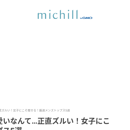
直ズルい！女子にこそ推せる！厳選メンズトップス5選
愛いなんて…正直ズルい！女子にこ