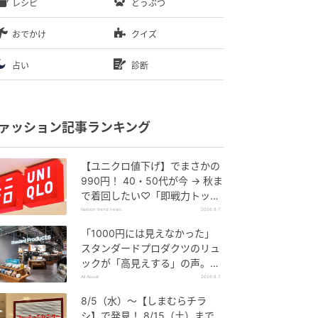
レシピ
どうぶつ
おでかけ
クイズ
占い
診断
ァッション記事ランキング
【ユニクロ値下げ】でまさかの
990円！ 40・50代が今 → 秋ま
で着回したい♡「即戦力トップ
ス」
fashion trend news
2026.8.7
「1000円には見えなかった」
スタンダードプロダクツのリュ
ックが「高見えする」の声。2
個購入する人も
All About
2026.8.7
8/5（水）〜【しまむらチラ
シ】で発見！ 8/15（土）まで