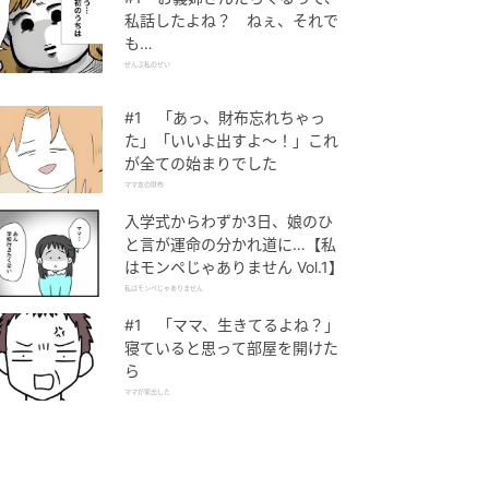
私話したよね？ ねぇ、それで
も…
ぜんぶ私のせい
#1 「あっ、財布忘れちゃっ
た」「いいよ出すよ〜！」これ
が全ての始まりでした
ママ友の財布
入学式からわずか3日、娘のひ
と言が運命の分かれ道に…【私
はモンペじゃありません Vol.1】
私はモンペじゃありません
#1 「ママ、生きてるよね？」
寝ていると思って部屋を開けた
ら
ママが家出した