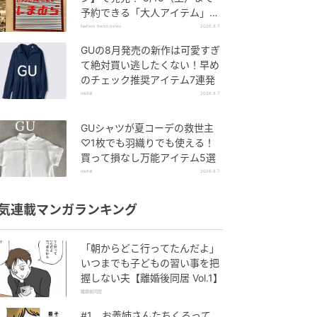
予約できる「大人アイテム」っ
て？
fashion trend news
2026.8.7
GUの8月発売の新作は可愛すぎ
て絶対買い逃したくない！早め
のチェック推奨アイテム7連発
michill
2026.8.7
GUシャツが夏コーデの救世主
♡1枚でも羽織りでも使える！
買って損なし万能アイテム5選
michill
2026.8.7
気連載マンガランキング
「朝からどこ行ってたんだよ」
いつまでも子どもの習い事を把
握しない夫【離婚後同居 Vol.1】
離婚後同居
#1 お義姉さんたちくるって、