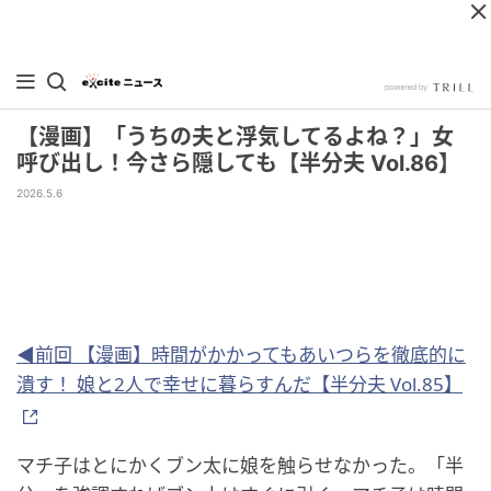
【漫画】「うちの夫と浮気してるよね？」女
呼び出し！今さら隠しても【半分夫 Vol.86】
2026.5.6
◀前回 【漫画】時間がかかってもあいつらを徹底的に
潰す！ 娘と2人で幸せに暮らすんだ【半分夫 Vol.85】
マチ子はとにかくブン太に娘を触らせなかった。「半