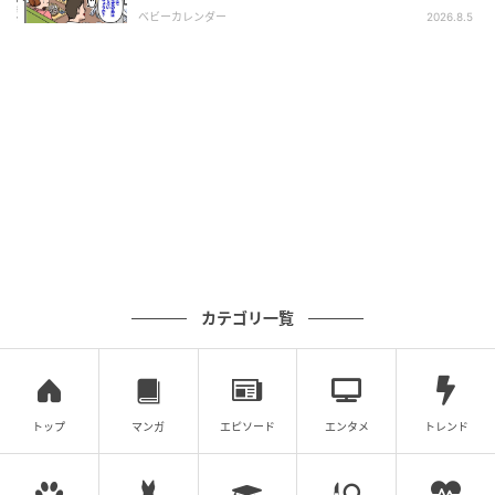
った暗黙のルール
ベビーカレンダー
2026.8.5
エキサイトニュース
※次回に続く「半分夫」（全141話）は1日2回更新！
▶次回 【漫画】浮気女は被害妄想だと言うけれど…動
カテゴリ一覧
かぬ証拠を突きつける！【半分夫 Vol.87】
【全話読む】半分夫
トップ
マンガ
エピソード
エンタメ
トレンド
元記事で読む