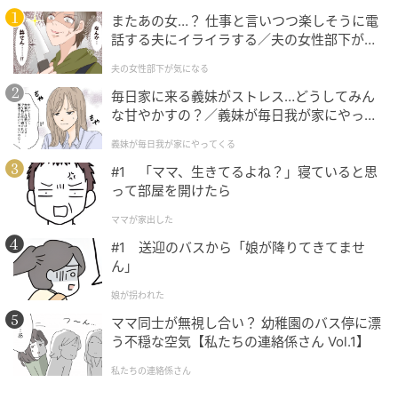
またあの女…？ 仕事と言いつつ楽しそうに電
エキサイトニュース
話する夫にイライラする／夫の女性部下が気
になる（1）【夫婦の危機 まんが】
夫の女性部下が気になる
毎日家に来る義妹がストレス…どうしてみん
な甘やかすの？／義妹が毎日我が家にやって
くる（1）【義父母がシンドイんです！ まん
義妹が毎日我が家にやってくる
が】
#1 「ママ、生きてるよね？」寝ていると思
って部屋を開けたら
ママが家出した
#1 送迎のバスから「娘が降りてきてませ
ん」
娘が拐われた
ママ同士が無視し合い？ 幼稚園のバス停に漂
う不穏な空気【私たちの連絡係さん Vol.1】
エキサイトニュース
私たちの連絡係さん