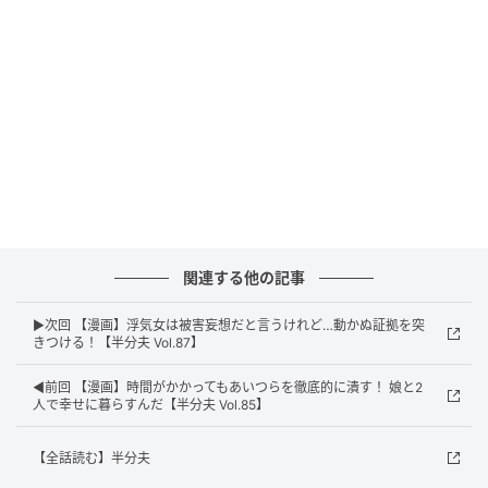
エキサイトニュース
関連する他の記事
▶次回 【漫画】浮気女は被害妄想だと言うけれど…動かぬ証拠を突
きつける！【半分夫 Vol.87】
◀前回 【漫画】時間がかかってもあいつらを徹底的に潰す！ 娘と2
人で幸せに暮らすんだ【半分夫 Vol.85】
【全話読む】半分夫