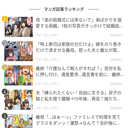
マンガ記事ランキング
母「弟の結婚式には来ないで」弟ばかりを溺
愛する両親。1枚の写真がきっかけで結婚話が
なくなったワケ
ベビーカレンダー
2026.8.5
「特上寿司は家族の分だけよ」嫁をのり巻き
だけで済ませる義母。怒った夫と義父が取っ
た行動とは
ベビーカレンダー
2026.8.5
義姉「介護なんて暇人がすれば？」苦労を私
に押し付け、遺産要求…遺言書を前に、義姉
が顔面蒼白のワケ
エキサイトニュース
ベビーカレンダー
2026.8.5
夫「縛られたくない！自由に生きる」双子の
娘と私を捨て離婚→15年後、再会！娘たち
「あんた誰？」論破された元夫は
ベビーカレンダー
2026.8.5
義母「…はぁーっ」ファミレスで料理を見て
グラスをダンッ！激怒→なんで？会計後に知