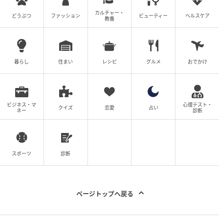
次の記事
カルチャー・
どうぶつ
ファッション
ビューティー
ヘルスケア
「渾身の授業案がまさかの処分…」教育実習
教養
で直面した指導担当教員の闇【漫画】
暮らし
住まい
レシピ
グルメ
おでかけ
の記事をもっとみる
ビジネス・マ
心理テスト・
クイズ
恋愛
占い
ネー
診断
スポーツ
診断
ページトップへ戻る