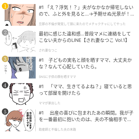
#1 「え？浮気！？」夫がなかなか帰宅しない
ので、ふと外を見ると…→予期せぬ光景が！
｜旦那の不倫が発覚して頭に来たのでメチャ
旦那の不倫が発覚して頭に来たのでメチャクチャにしてやった
クチャにしてやった
最初に感じた違和感…普段マメに連絡をして
こない夫からのLINE【され妻なつこ Vol.1】
され妻なつこ
#1 子どもの実名と顔を晒すママ、大丈夫か
な？なんて心配していたら。
SNSに子供の顔を晒すママ
#1 「ママ、生きてるよね？」寝ていると思
って部屋を開けたら
ママが家出した
#1 出産の喜びに包まれたあの瞬間。我が子
を一番最初に抱いたのは、夫の不倫相手でし
た。
助産師と不倫した夫の末路