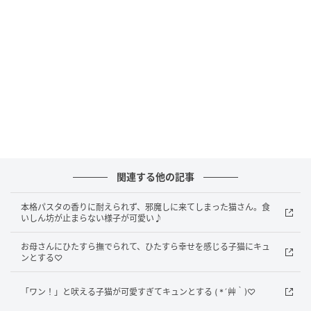
遊び疲れて眠りに落ちる子猫達の姿にホッコリします
ね(*´ω｀*)
元記事で読む
関連する他の記事
次の記事
本格パスタの香りに耐えられず、邪魔しに来てしまった猫さん。食
いしん坊が止まらない様子が可愛い♪
撫でられに何度もやって来る子猫。甘えたい
気持ちが止まらない様子が可愛すぎる♡
お母さんにひたすら撫でられて、ひたすら幸せを感じる子猫にキュ
ンとする♡
の記事をもっとみる
「ワン！」と吠える子猫が可愛すぎてキュンとする ( *´艸｀)♡