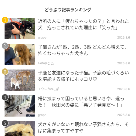
どうぶつ記事ランキング
近所の人に「疲れちゃったの？」と言われた
犬 抱っこされていた理由に「笑った」
grape
2026.8.6
子猫さんが1匹、2匹、3匹 どんどん増えて、
怖くなっちゃった犬さん
いぬのこと。
2026.8.6
子鹿と友達になった子猫。子鹿の毛づくろい
を堪能する様子にホッコリ♡
エウレカねこ部
2026.8.6
柵に挟まって困っていると思いきや、違っ
た！ 秋田犬の姿に「悪い子発見だ～！」
grape
2026.8.6
犬さんがいないと眠れない子猫さんたち、そ
ばに集まってすやすや