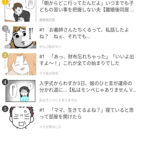
「朝からどこ行ってたんだよ」いつまでも子
どもの習い事を把握しない夫【離婚後同居 Vo
l.1】
離婚後同居
#1 お義姉さんたちくるって、私話したよ
ね？ ねぇ、それでも…
ぜんぶ私のせい
#1 「あっ、財布忘れちゃった」「いいよ出
すよ〜！」これが全ての始まりでした
ママ友の財布
入学式からわずか3日、娘のひと言が運命の
分かれ道に…【私はモンペじゃありません Vo
l.1】
私はモンペじゃありません
#1 「ママ、生きてるよね？」寝ていると思
って部屋を開けたら
ママが家出した