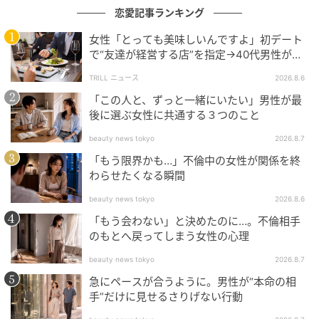
恋愛記事ランキング
女性「とっても美味しいんですよ」初デート
で“友達が経営する店”を指定→40代男性が向
かうが…待ち受けていた“悲惨な結末”
TRILL ニュース
2026.8.6
「この人と、ずっと一緒にいたい」男性が最
後に選ぶ女性に共通する３つのこと
beauty news tokyo
2026.8.7
「もう限界かも…」不倫中の女性が関係を終
わらせたくなる瞬間
beauty news tokyo
2026.8.6
「もう会わない」と決めたのに…。不倫相手
のもとへ戻ってしまう女性の心理
beauty news tokyo
2026.8.7
急にペースが合うように。男性が“本命の相
手”だけに見せるさりげない行動