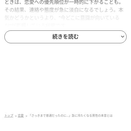
ときは、恋愛への優先順位が一時的に下がることも。
その結果、連絡や態度が急に淡白になるでしょう。本
気かどうかというより、“今どこに意識が向いている
か”が影響している状態です。
続きを読む
関係が落ち着いたと感じた
距離が縮まったあとに、急に態度が変わるケースも少
なくありません。安心感が生まれることで、最初のよ
うな積極性が落ち着いてしまうのです。ただし、本命
であれば関わり方自体は大きく崩れません。優しさが
消えるのではなく、“形が変わった”だけでしょう。
気持ちのバランスを調整している
トップ
恋愛
「さっきまで普通だったのに…」急に冷たくなる男性の本音とは
男性は、女性との距離が近くなりすぎたと感じたと