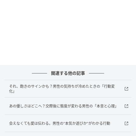
き、無意識に距離を取ろうとすることもあります。こ
れは気持ちがないというより、“自分のペースに戻そう
としている”状態。ただし、この調整が一方的で続く場
合は、関係の温度差が広がっている可能性もあるので
要注意です。
男性が急に冷たくなる変化には、必ず“理由”がありま
す。一時的な変化なのか、関係そのものの変化なの
か。行動の流れを見ていくことで、その本音は自然と
関連する他の記事
見えてきます。 ※画像は生成AIで作成しています
それ、飽きのサインかも？男性の気持ちが冷めたときの「行動変
元記事で読む
化」
次の記事
あの優しさはどこへ？交際後に態度が変わる男性の「本音と心理」
なぜか男性から大切にされない…。その原因
は“自分の扱い方”にある
会えなくても愛は伝わる。男性の“本気か遊びか”がわかる行動