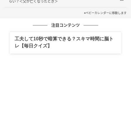
らい？＜父が亡くなったとき＞
よ。葬儀社の方でお線香の火をつなぎ、故人のお体を
お見守りいたしますので」
※ベビーカレンダーに移動します
注目コンテンツ
ありがたいお話でした。でも、叔父を一人にしたくは
ないと思いました。そこで、夜勤明けに駆け付けてか
工夫して10秒で暗算できる？スキマ時間に脳ト
ら休みも取れない状態の兄と、そもそも叔父とはあま
レ【毎日クイズ】
り面識のない奥さんには、一緒に母に付き添い帰って
もらうことにして、私一人が通夜会場にそのまま泊ま
ることにしました。
母も兄も大変気にしました。「一人で大丈夫？」と聞
かれました。私は、「大丈夫だよ。私が叔父さんに一
番かわいがられていたからね、一晩傍にいるよ」と答
えました。皆が帰った後の広い部屋で、私は煌々（こ
うこう）と灯りのともる祭壇の前に座りました。
しばらくすると、「では私たちは今夜はこれで失礼い