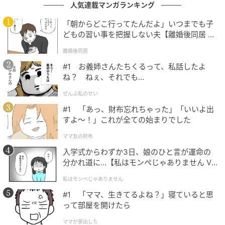
たしますね。ゆっくりお過ごしください」と、緊急の
人気連載マンガランキング
連絡先だけを残して、葬儀社の方々が帰っていきまし
「朝からどこ行ってたんだよ」いつまでも子
た。いよいよ一人きりになった私は、叔父の遺影を見
どもの習い事を把握しない夫【離婚後同居 Vo
l.1】
上げながら通夜の弁当を食べ、シャワー室を使って着
離婚後同居
替えたあと、部屋の隅に布団を敷きました。
#1 お義姉さんたちくるって、私話したよ
ね？ ねぇ、それでも…
広い部屋にぽつんと一人。大丈夫とは言ったものの、
ぜんぶ私のせい
「長い夜になりそうだなあ、どう過ごそう」と思案し
#1 「あっ、財布忘れちゃった」「いいよ出
ていると、携帯が鳴りました。
すよ〜！」これが全ての始まりでした
ママ友の財布
寂しくなかったそのわけは
入学式からわずか3日、娘のひと言が運命の
分かれ道に…【私はモンペじゃありません Vo
着信音の大きさにびっくりし慌てて応答すると、「お
l.1】
私はモンペじゃありません
母さん、A施設に入っていたあのおじいちゃんの通夜な
#1 「ママ、生きてるよね？」寝ていると思
んだよね？ 行けなくてごめん、オンラインお参りして
って部屋を開けたら
いい？」成人し、他県に散らばって住んでいる3人の子
ママが家出した
どもたちからのグループ通話でした。早速ビデオ通話