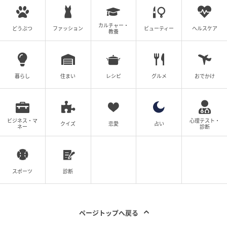
場合があります。記事の内容は個人の感想です。
カルチャー・
著者：森原あさみ／50代女性・会社員
どうぶつ
ファッション
ビューティー
ヘルスケア
教養
※ベビーカレンダーが独自に実施したアンケートで集
めた読者様の体験談をもとに記事化しています（回答
暮らし
住まい
レシピ
グルメ
おでかけ
時期：2026年3月）
※一部、AI生成画像を使用しています。
ビジネス・マ
心理テスト・
クイズ
恋愛
占い
シニアカレンダー編集部では、自宅介護や老々介護、
ネー
診断
みとりなど介護に関わる人やシニア世代のお悩みを解
決する記事を配信中。介護者やシニア世代の毎日がハ
ッピーになりますように！
スポーツ
診断
シニアカレンダー編集部
ページトップへ戻る