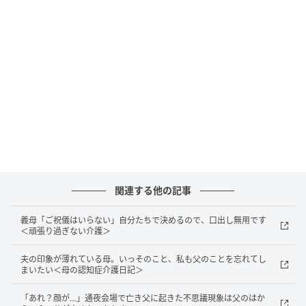
が喪主に決まりました。近くの葬儀社での家族葬を選
択、ほんの身内だけで通夜・葬儀をおこなうことにし
ました。通夜式に臨席したのは、母と兄と私、兄の妻
と数組の親戚でした。
式のあと、親戚は帰り、身内だけとなりました。皆で
そこに泊まってもよかったのですが、少々体調を崩し
気味だった母がつらそうに見えたので、家に帰っても
らうことにしました。しかし、誰が母に付き添うかと
いう話になったとき、そのやりとりを聞いていた葬儀
社の方からご提案がありました。
関連する他の記事
義母「ご祝儀はいらない」自分たちで決めるので、口出し無用です
通夜会場に一人の夜
＜頑張り過ぎない介護＞
夫の印象が薄れている母。いっそのこと、私も父のことを忘れてし
「本来通夜というのは皆で故人を忍びながら過ごすも
まいたい＜母の認知症介護日記＞
の、というのが伝統的な考えですが、大変寒い時期で
「あれ？顔が…」通夜会場で亡き父に起きた不思議現象は父のはか
すし、皆さんお疲れでしょう？ 帰られてもいいのです