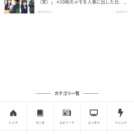
（笑）」→29枚のメモを人事に出した日、部
ましたよ」と応えると、担当の方は、「いやあ、そう
長の顔が青ざめたワケ
SHUFUFU
2026.8.7
いう時代なんですねえ。でもよかったです」と安心さ
れたようでした。
まとめ
他に身寄りのない叔父の葬儀に際し、通夜会場に泊ま
ったのは私一人でした。人生の半分以上を介護施設で
暮らした叔父でしたが、最後の夜を一人にしなくてよ
かったです。がらんとした空間を埋めてくれたのは遠
方の子どもたちでした。おかげであまり寂しさを感じ
カテゴリ一覧
ることなく、温かい気持ちで過ごせました。家族のぬ
くもりが叔父にも伝わったのではないかと感じまし
た。
トップ
マンガ
エピソード
エンタメ
トレンド
※記事の内容は公開当時の情報であり、現在と異なる