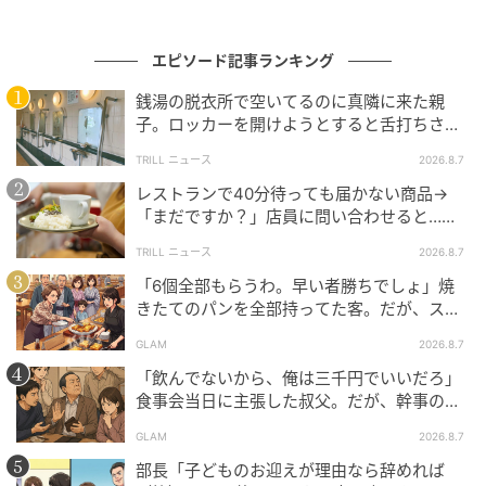
に切り替え、こちら通夜会場の様子を説明し、祭壇の
ろうそくに灯りをともし、子どもの人数分、線香に火
エピソード記事ランキング
をつけました。画面越しにわが子たちが次々に合掌す
銭湯の脱衣所で空いてるのに真隣に来た親
る様子が見えました。
子。ロッカーを開けようとすると舌打ちさ
れ…→直後、娘の放った“純粋な一言”に「心の
TRILL ニュース
2026.8.7
お参りが終わっても、グループ通話が続きました。そ
中で拍手」
レストランで40分待っても届かない商品→
れぞれ亡くなった叔父についての思い出を語ってくれ
「まだですか？」店員に問い合わせると…そ
たり、近況を報告してくれたり、子どもたちと、思い
の後、“理不尽な対応”に「二度と行っていま
のほか長い時間を過ごせました。ふと見上げると、遺
TRILL ニュース
2026.8.7
せん」
影の叔父も私たちの他愛ない話を穏やかに聞いている
「6個全部もらうわ。早い者勝ちでしょ」焼
きたてのパンを全部持ってた客。だが、スタ
ように見えました。広い空間が温まったような気がし
ッフの一言で状況が一変
て、一晩落ち着いて過ごすことができました。
GLAM
2026.8.7
「飲んでないから、俺は三千円でいいだろ」
翌朝早く、葬儀社の方が出勤すると、新聞とコーヒー
食事会当日に主張した叔父。だが、幹事のい
が差し入れられました。「お一人でご不便なかったで
とこが告げた一言とは
GLAM
2026.8.7
すか？」と聞かれましたが、私が「遠方の子どもたち
部長「子どものお迎えが理由なら辞めれば
がオンラインでお参りしてくれて、にぎやかに過ごせ