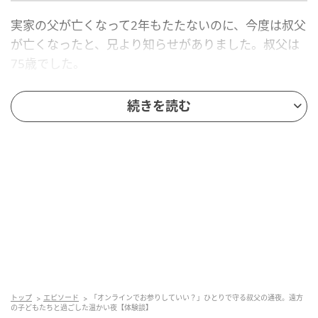
実家の父が亡くなって2年もたたないのに、今度は叔父
が亡くなったと、兄より知らせがありました。叔父は
75歳でした。
若くして20代のころに事故に遭った叔父は障害が重
続きを読む
く、ずっと介護施設に入っていました。生涯独身で実
家以外に身寄りはありませんでした。私は子どもの頃
から「A苑（施設名）のおじちゃん」と呼んでいて、時
折施設へ顔を見に行く程度でした。遠方に住む私が単
身で実家に駆け付けたとき、叔父は仏間に置かれた棺
の中に横たわっていました。長年屋内で生活していた
からか色白で、胸の前で組んだ指もきれいなままなの
に驚きました。
先に戻った兄が、葬儀の段取りを進めてくれていまし
トップ
エピソード
「オンラインでお参りしていい？」ひとりで守る叔父の通夜。遠方
た。叔父の義姉である母は高齢でもあり、甥である兄
の子どもたちと過ごした温かい夜【体験談】