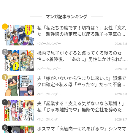
マンガ記事ランキング
私「私たちの席です！切符は？」女性「忘れ
た」新幹線の指定席に居座る親子→車掌の注
意に移動…直後、ゾッとする発言
ベビーカレンダー
2026.8.8
機内で息子がぐずると蹴ってくる後ろの女
性…⇒着陸後、「あの…」男性にかけられた驚
きの言葉とは
ベビーカレンダー
2026.8.8
夫「嫁がいないから泊まりに来いよ」誤爆で
クロ確定⇒私＆母「やった♡」だって不倫相
手の正体は！
ベビーカレンダー
2026.8.8
夫「起業する！支える気がないなら離婚！」
私「じゃあ離婚で♡」無断で会社を辞めた元
夫、お先真っ暗！
ベビーカレンダー
ベビーカレンダー
2026.8.7
ボスママ「高級肉一切れあげる♡」シンママ