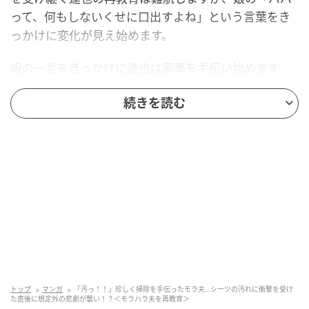
って、何もしないくせに口出すよね」という言葉をき
っかけに変化が見え始めます。
娘の一言をきっかけに達也は家事を手伝い始めます
が、再教育はなかなか進展せず、まさに一進一退。
続きを読む
妻への思いやりを見せたかと思えば、感心する由香里
を裏切るようにモラハラ発言を繰り出していた達也で
すが……？
休日の朝、ぶつくさ文句を言いながらも掃除
を手伝っていると…？
トップ
マンガ
「汚っ！！」珍しく掃除を手伝ったモラ夫…シーツの汚れに衝撃を受け
た直後に想定外の悲劇が襲い！？＜モラハラ夫を再教育＞