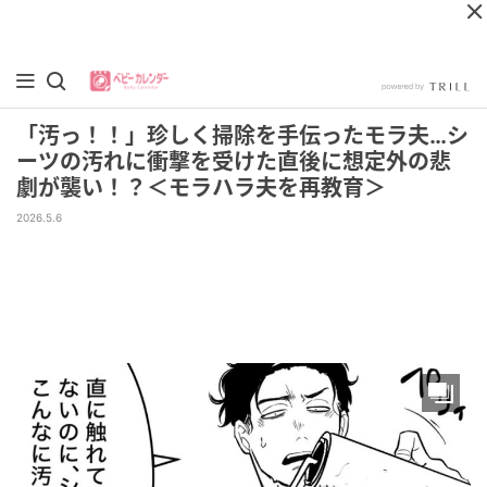
「汚っ！！」珍しく掃除を手伝ったモラ夫…シ
ーツの汚れに衝撃を受けた直後に想定外の悲
劇が襲い！？＜モラハラ夫を再教育＞
2026.5.6