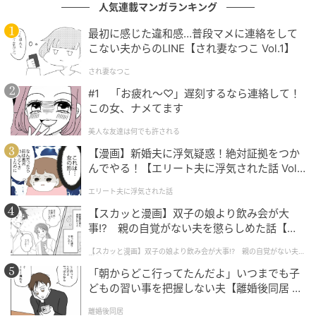
人気連載マンガランキング
最初に感じた違和感…普段マメに連絡をして
こない夫からのLINE【され妻なつこ Vol.1】
され妻なつこ
#1 「お疲れ〜♡」遅刻するなら連絡して！
この女、ナメてます
美人な友達は何でも許される
【漫画】新婚夫に浮気疑惑！絶対証拠をつか
んでやる！【エリート夫に浮気された話 Vol.
1】
エリート夫に浮気された話
【スカッと漫画】双子の娘より飲み会が大
事!? 親の自覚がない夫を懲らしめた話【第1
話】
【スカッと漫画】双子の娘より飲み会が大事!? 親の自覚がない夫を
懲らしめた話
ベビーカレンダー
「朝からどこ行ってたんだよ」いつまでも子
どもの習い事を把握しない夫【離婚後同居 Vo
l.1】
離婚後同居