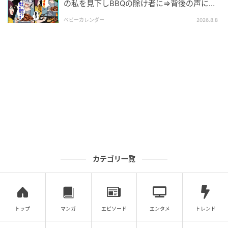
の私を見下しBBQの除け者に⇒背後の声に突
然青ざめたワケ
ベビーカレンダー
2026.8.8
カテゴリ一覧
ベビーカレンダー
トップ
マンガ
エピソード
エンタメ
トレンド