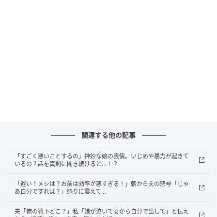
関連する他の記事
「すごく悪いことするの」神妙な娘の表情。いじめや暴力が起きて
いるの？話を真剣に聞き続けると…！？
ベビーカレンダー
「遅い！メシは？お前は効率が悪すぎる！」朝から夫の怒号「じゃ
あ自分ですれば？」怒りに震えて…
夫「俺の靴下どこ？」私「娘が泣いてるから自分で出して」と伝え