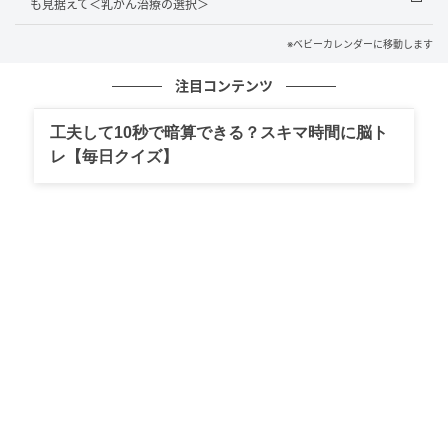
典型的な症状が出ないこともあるのだと今回の経験で
も見据えて＜乳がん治療の選択＞
学びました。「これくらいで受診してもいいのかな」
※ベビーカレンダーに移動します
と迷うような小さな違和感こそ、体が発しているサイ
ンかもしれません。自分の直感を信じて早めに専門医
注目コンテンツ
へ相談することが、結果として心身の負担を減らす近
工夫して10秒で暗算できる？スキマ時間に脳ト
道になると実感しています。
レ【毎日クイズ】
医師による解説：大人が感染すると発熱しな
いことも
手足口病は、主に子どもたちの間で頻繁に流行する感
染症ですが、大人にも感染します。大人の場合は「症
状の出方が多様である」という特徴があり、今回のよ
うに熱が出ないケースもあれば、非常に強い痛みが出
るケースもあります。
自己判断で放置せず、ささいな異変でも「これくらい