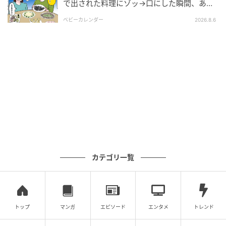
で出された料理にゾッ→口にした瞬間、あ
ベビーカレンダー
然！刺身の正体は
ベビーカレンダー
2026.8.6
ベビーカレンダーは妊娠・出産・育児の情報サイト
です。みんなのクチコミや体験談から産婦人科検
索、おでかけ情報、離乳食レシピまで。月間利用者1
000万人以上。
作品をもっとみる
の記事をもっとみる
カテゴリ一覧
トップ
マンガ
エピソード
エンタメ
トレンド