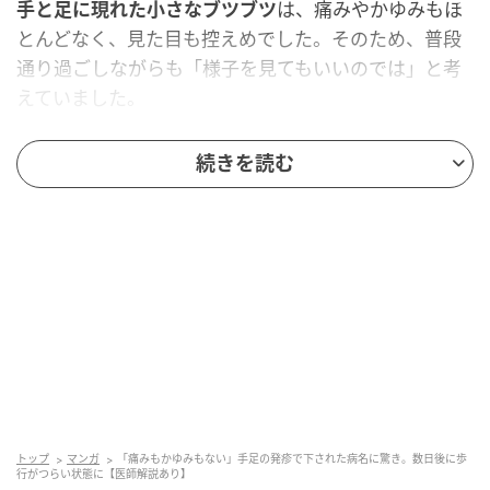
手と足に現れた小さなブツブツ
は、痛みやかゆみもほ
とんどなく、見た目も控えめでした。そのため、普段
通り過ごしながらも「様子を見てもいいのでは」と考
えていました。
ただ、
日がたつにつれて少しずつ増えていく
様子に、
続きを読む
説明のつかない不安を覚えるようになりました。自分
なりに考えてみても原因が思い当たらず、このまま放
置していいのか迷った末、専門家に診てもらうことに
しました。
想像していなかった病名
皮膚科で告げられたのは、
手足口病
（てあしくちびょ
う／主にウイルス感染によって起こり、手のひらや足
の裏、口の中などに発疹や水ぶくれが出る感染症）で
トップ
マンガ
「痛みもかゆみもない」手足の発疹で下された病名に驚き。数日後に歩
行がつらい状態に【医師解説あり】
した。発熱や口内炎が出ることが多いと聞いていたた