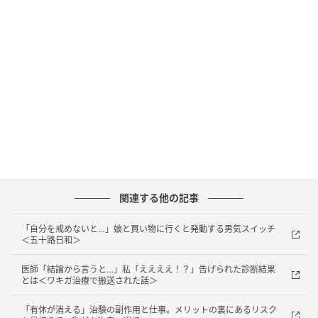
め、自分には当てはまらないと思い込んでおり、その
説明を聞いたときは正直驚きました。
日常に影響する痛み
時間がたつにつれ、手のひらや足の裏には水ぶくれが
目立つようになりました。特に
足の裏は、歩くたびに
痛み
を感じ、外出や移動がつらく感じられるようにな
りました。症状が進むにつれて、日常生活への影響が
出ていることを実感しました。
関連する他の記事
「自分を戒めないと…」娘と買い物に行くと発動する男気スイッチ
＜五十路日和＞
まとめ
医師「結論から言うと…」私「ええええ！？」告げられた診断結果
強い痛みや発熱がなくても、体の中では静かに異変が
とは＜ワキガ治療で搬送された話＞
進んでいることがあります。特に大人の手足口病は、
「有休が消える」治験の副作用と仕事。メリットの裏にあるリスク