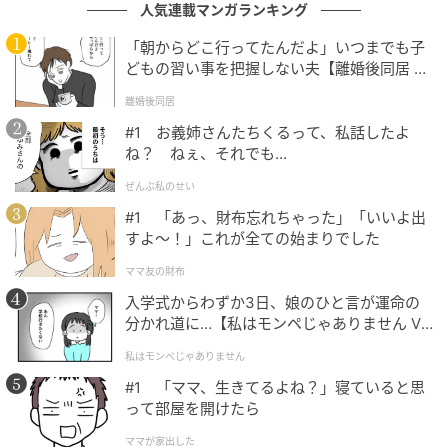
人気連載マンガランキング
で……」と思わずに、気軽に相談できるかかりつけのク
リニックを持っておくことが、早期発見と安心への第
「朝からどこ行ってたんだよ」いつまでも子
一歩です。
どもの習い事を把握しない夫【離婚後同居 Vo
l.1】
離婚後同居
※記事の内容は公開当時の情報であり、現在と異なる
#1 お義姉さんたちくるって、私話したよ
場合があります。記事の内容は個人の感想です。
ね？ ねぇ、それでも…
※本記事の内容は、必ずしもすべての状況にあてはま
ぜんぶ私のせい
るとは限りません。必要に応じて医師や専門家に相談
#1 「あっ、財布忘れちゃった」「いいよ出
すよ〜！」これが全ての始まりでした
するなど、ご自身の責任と判断によって適切なご対応
をお願いいたします。
ママ友の財布
入学式からわずか3日、娘のひと言が運命の
監修：久野 賀子先生（PRIDE CLINIC 医師）
分かれ道に…【私はモンペじゃありません Vo
l.1】
私はモンペじゃありません
著者：田川めい／30代女性・会社員
#1 「ママ、生きてるよね？」寝ていると思
って部屋を開けたら
イラスト：アゲちゃん
ママが家出した