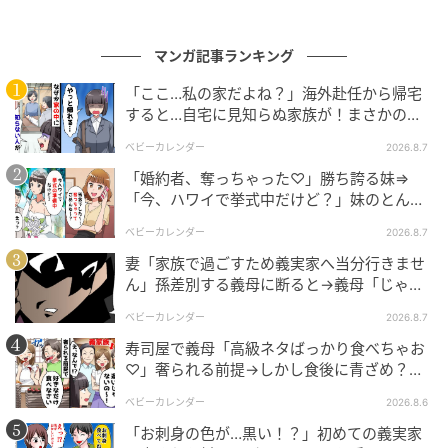
※ベビーカレンダーが独自に実施したアンケートで集
めた読者様の体験談をもとに記事化しています（回答
マンガ記事ランキング
時期：2026年3月）
「ここ…私の家だよね？」海外赴任から帰宅
すると…自宅に見知らぬ家族が！まさかの真
監修者：医師 PRIDE CLINIC 医師 久野 賀子先生
相とは！？
ベビーカレンダー
2026.8.7
PRIDE CLINIC 院長。長年にわたり大手美容クリニック
「婚約者、奪っちゃった♡」勝ち誇る妹⇒
「今、ハワイで挙式中だけど？」妹のとんで
で通常の美容皮膚科診療だけでなく、新入職医師の指
もない勘違いとは
導や、VIP対応などをおこなっている。それらの経験を
ベビーカレンダー
2026.8.7
通じ、気軽に先進的な治療を受けていただける、自由
妻「家族で過ごすため義実家へ当分行きませ
ん」孫差別する義母に断ると→義母「じゃ
で明るいクリニックを目指している。
あ、私は…」妻絶句＜こどおじ義兄＞
ベビーカレンダー
2026.8.7
ベビーカレンダー／ウーマンカレンダー編集室
寿司屋で義母「高級ネタばっかり食べちゃお
♡」奢られる前提→しかし食後に青ざめ？通
元記事で読む
報され警察沙汰！
ベビーカレンダー
2026.8.6
クリエイター情報
「お刺身の色が…黒い！？」初めての義実家