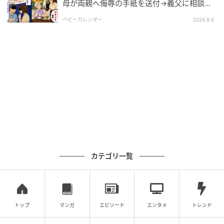
母が両親へ侮辱の手紙を送付→義父に相談
う範囲」や「役割分担」を明確にしておくと、そうし
後、訪れた末路とは
ベビーカレンダー
2026.8.6
た不満を減らせるかもしれません。お祝いの場をとも
に楽しむためにも、誰かが負担を抱えすぎないよう意
識することで、きっとみんなが気持ちよく過ごせる時
間がつくれるはずです。
著者：村上もも／30代・ライター。繊細な6歳の長女
と陽気な4歳の長男、甘えん坊な1歳の次男の育児に奮
闘中の3児ママ。アクティブに遊ぶのも好きだが、ひと
りの時間は必須。実父母と敷地内同居中。
作画：Pappayappa
カテゴリ一覧
※ベビーカレンダーが独自に実施したアンケートで集
めた読者様の体験談をもとに記事化しています（回答
時期：2026年1月）
トップ
マンガ
エピソード
エンタメ
トレンド