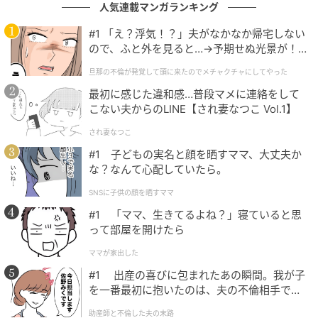
人気連載マンガランキング
たのです。
#1 「え？浮気！？」夫がなかなか帰宅しない
当日、お店に現れた母は、あんなに威勢のよかった
ので、ふと外を見ると…→予期せぬ光景が！
「内孫・外孫」論はどこへやら、終始バツが悪そうに
｜旦那の不倫が発覚して頭に来たのでメチャ
旦那の不倫が発覚して頭に来たのでメチャクチャにしてやった
クチャにしてやった
縮こまっていました。しかし、義両親は最後までAの母
最初に感じた違和感…普段マメに連絡をして
を責めるような態度は一切見せません。そして「前回
こない夫からのLINE【され妻なつこ Vol.1】
はお言葉に甘えすぎてしまって。今日は一緒にお祝い
され妻なつこ
を楽しみましょう」と、笑顔でAの母を「お客様」とし
#1 子どもの実名と顔を晒すママ、大丈夫か
て温かく迎え入れたのです。
な？なんて心配していたら。
さらに、食事代もすべて義両親がスマートに支払い済
SNSに子供の顔を晒すママ
みでした。母は帰り際、小さくなって「今日はありが
#1 「ママ、生きてるよね？」寝ていると思
とうございました……」と、これまでにないほど殊勝な
って部屋を開けたら
態度で頭を下げていました。それ以来、Aの母が「内
ママが家出した
孫・外孫」という言葉を口にすることは二度となかっ
#1 出産の喜びに包まれたあの瞬間。我が子
たそうです。
を一番最初に抱いたのは、夫の不倫相手でし
た。
助産師と不倫した夫の末路