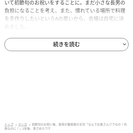
いて初節句のお祝いをすることに。まだ小さな長男の
負担になることを考え、また、慣れている場所で料理
を手作りしたいというAの思いから、会場は自宅に決
めました。
当日は少し早く着いた母に手伝ってもらいながら料理
続きを読む
を進めたのですが、このとき、Aは母が少し怒っている
ように感じたそう。しかし、長男をあやしながら、準
備に追われていてそこまで気が回りませんでした。準
備が一段落して安心したころに、義両親が手土産を持
って到着。A夫婦・両親・義両親とみんなで長男のお祝
いをして、長居はAの負担になるからと、義両親は日が
暮れる前に帰宅。その程よい距離感で接してくれる様
子に、Aは感謝しきりでした。
しかし、片づけをするAに母がかけたのは
「内孫なの
トップ
マンガ
初節句のお祝い後、実母が義実家の文句「なんでお客さんヅラなの！内
になんであちらのご両親は、お客さんヅラなの？」
と
孫なのに！」2年後、青ざめたワケ