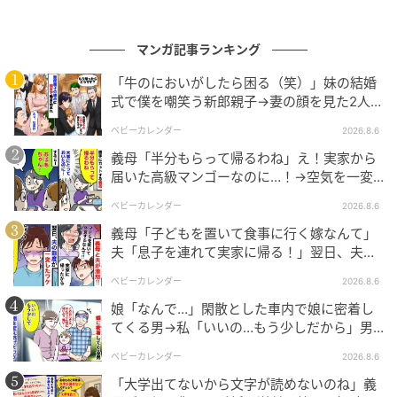
相手の非を責めることよりも、全員が心地よく過ごせ
る場を作ることを優先したAの義両親。 そんな風にい
つでも相手のプライドを傷つけない配慮ができる人こ
マンガ記事ランキング
そが、結果として相手の心をも動かす、真にすてきな
「牛のにおいがしたら困る（笑）」妹の結婚
大人なのかもしれないと感じました。静かで気品ある
式で僕を嘲笑う新郎親子→妻の顔を見た2人が
絶句したワケ
やさしさを、私もこれからの人生で意識してすごして
ベビーカレンダー
2026.8.6
いこうと思います。
義母「半分もらって帰るわね」え！実家から
届いた高級マンゴーなのに…！→空気を一変
◇ ◇ ◇
させた4歳娘の痛快な一言とは
ベビーカレンダー
2026.8.6
実母は身内ということもあり、頼りやすくつい手伝い
義母「子どもを置いて食事に行く嫁なんて」
夫「息子を連れて実家に帰る！」翌日、夫が
をお願いし、そのまま任せてしまうことも珍しくない
謝罪してきたワケ
ですよね。ただ、お母様にとっては「本来、おもてな
ベビーカレンダー
2026.8.6
しされる側」という意識があったことで、不満が生ま
娘「なんで…」閑散とした車内で娘に密着し
れてしまったのかもしれません。
てくる男→私「いいの…もう少しだから」男
が血相を変え逃げたワケ
ベビーカレンダー
2026.8.6
両家のどちらかに負担が偏らないよう、できる限り自
「大学出てないから文字が読めないのね」義
分たちで準備を進めることや、事前に「手伝ってもら