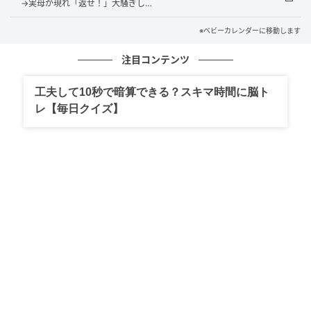
→実母が現れ「返せ！」大騒ぎし…
ろ言ってたのが聞こえたんだ」と言うのです。実はあ
のときの会話が夫に聞こえてしまっていたため、夫は
※ベビーカレンダーに移動します
今回、義実家側でいろいろお世話をしたいと気づかっ
注目コンテンツ
てくれていたのでした。自分の母親の失礼な発言が知
られていた恥ずかしさと、それを知ったうえで角を立
工夫して10秒で暗算できる？スキマ時間に脳ト
てず「配慮」という形で返してくれた義両親の懐の深
レ【毎日クイズ】
さに、Aは言葉を失いました。
Aはこの真実を、お祝いの日が決まったタイミングで母
にそのまま伝えました。「実はあのときの不満、夫に
聞こえてたみたい。義両親もそれを知って、『お母様
にばかり苦労をかけて申し訳なかった。今回はお母様
もゆっくりしてもらえるように、私たちが全部段取り
したい』って言ってるよ」と話すと、母は青ざめて絶
句。自分の陰口が筒抜けだった恥ずかしさと、それに
対して怒るどころか「自分をラクにさせたい」という
配慮で返してきた義両親の器の大きさを突きつけられ