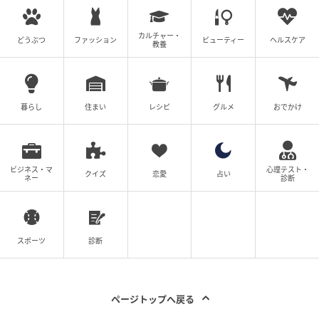
ベビーカレンダー編集部
元記事で読む
カルチャー・
どうぶつ
ファッション
ビューティー
ヘルスケア
教養
クリエイター情報
ベビーカレンダー
暮らし
住まい
レシピ
グルメ
おでかけ
ベビーカレンダーは妊娠・出産・育児の情報サイト
です。みんなのクチコミや体験談から産婦人科検
索、おでかけ情報、離乳食レシピまで。月間利用者1
000万人以上。
ビジネス・マ
心理テスト・
クイズ
恋愛
占い
ネー
診断
作品をもっとみる
の記事をもっとみる
スポーツ
診断
ページトップへ戻る