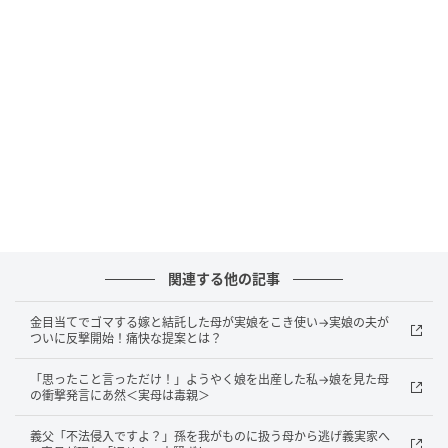
いう言葉。母は、「招待される立場なはずなのに、お
もてなしの準備を自分だけがしている」ということに
納得できなかったのです。Aが「今どき内孫とか気にし
ている人は少ないと思うよ。長男がまだ小さいことに
もすごく気づかってくれて、ありがたかったよ」と伝
えるも、納得のいかない表情の母。それからことある
ごとに「跡取りである内孫のお祝いなら、向こうの親
が仕切るべきだったと思うわよ」「お祝い金だけ包ん
で、座って食べて帰るだけなんて、嫁の実家を軽んじ
ている」と、その日のことを掘り返しては不満が止ま
らない母に呆れて、Aは実家を避けるようになっていま
関連する他の記事
した。
金目当てでゴマする嫁と結託した母が実娘をこき使い→実娘の夫が
ついに反撃開始！痛快な提案とは？
それから、2年後にAは長女を出産し、生後5カ月で再
び初節句のお祝いをすることに。そのときなぜか義両
「思ったこと言っただけ！」ようやく娘を出産した私→娘を見た母
の衝撃発言にあ然＜実母は毒親＞
親はお店での開催を強くすすめたそう。疑問に思ったA
が夫に尋ねると、「長男のとき、Aのお母さんがいろい
義父「不法侵入ですよ？」孫を我がものに扱う母から逃げ義実家へ