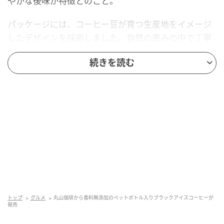
やかな後味が特徴とのこと。
パッケージには、コーヒー豆が育つ生産地をイメージ
したデザインを採用しました。自然の恵みの中で丁寧
に育てられたコーヒー豆の背景が感じられるよう、落
続きを読む
ち着きのある色調とダイナミックなタッチで表現して
います。
■商品概要
商品名：丸山珈琲のブラックコーヒー 販売価格：＜単
品＞227.88円、＜1ケース＞5,469.12円 内容量：
500ml、500ml×24本 販売場所：丸山珈琲直営店およ
びオンラインストア ほか
（フォルサ）
トップ
グルメ
丸山珈琲から香料無添加のペットボトル入りブラックアイスコーヒーが
発売
元記事で読む