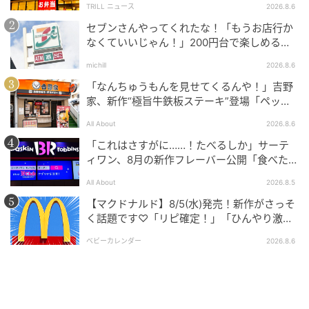
TRILL ニュース
2026.8.6
セブンさんやってくれたな！「もうお店行か
なくていいじゃん！」200円台で楽しめる本
格グルメ
michill
2026.8.6
「なんちゅうもんを見せてくるんや！」吉野
家、新作“極旨牛鉄板ステーキ”登場「ペッパ
ーランチを潰しに来たぞ……」
All About
2026.8.6
「これはさすがに……！たべるしか」サーテ
ィワン、8月の新作フレーバー公開「食べた方
が良いですよスイカサマーは」
All About
2026.8.5
【マクドナルド】8/5(水)発売！新作がさっそ
く話題です♡「リピ確定！」「ひんやり激う
ま」
ベビーカレンダー
2026.8.6