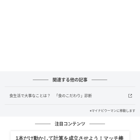
次の記事
話題の「とうふ麺」がすごい。ヘルシーなの
にちゃんと満たされる新感覚麺
の記事をもっとみる
関連する他の記事
食生活で大事なことは？ 「食のこだわり」診断
※マイナビウーマンに移動します
注目コンテンツ
1本だけ動かして計算を成立させよう！マッチ棒