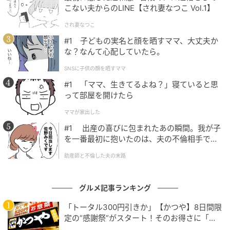
こない夫からのLINE【され妻なつこ Vol.1】
され妻なつこ
#1 子どもの実名と顔を晒すママ、大丈夫か
な？なんて心配していたら。
SNSに子供の顔を晒すママ
#1 「ママ、生きてるよね？」寝ていると思
って部屋を開けたら
ママが家出した
#1 出産の喜びに包まれたあの瞬間。我が子
を一番最初に抱いたのは、夫の不倫相手でし
た。
助産師と不倫した夫の末路
グルメ記事ランキング
「トータル300円引きか」【かつや】8日間限
定の“感謝祭”がスタート！そのお得さに「何
日連続で通えるかなぁ」「激アツ！」の声