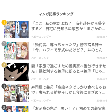
マンガ記事ランキング
「ここ…私の家だよね？」海外赴任から帰宅
すると…自宅に見知らぬ家族が！まさかの真
相とは！？
ベビーカレンダー
2026.8.7
「婚約者、奪っちゃった♡」勝ち誇る妹⇒
「今、ハワイで挙式中だけど？」妹のとんで
もない勘違いとは
ベビーカレンダー
2026.8.7
妻「家族で過ごすため義実家へ当分行きませ
ん」孫差別する義母に断ると→義母「じゃ
あ、私は…」妻絶句＜こどおじ義兄＞
ベビーカレンダー
2026.8.7
寿司屋で義母「高級ネタばっかり食べちゃお
♡」奢られる前提→しかし食後に青ざめ？通
報され警察沙汰！
ベビーカレンダー
2026.8.6
「お刺身の色が…黒い！？」初めての義実家
エキサイトニュース