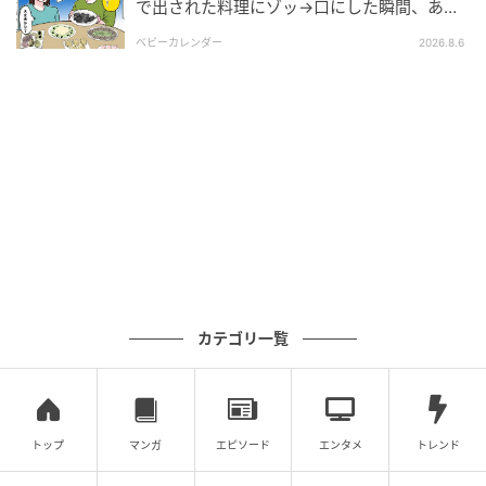
で出された料理にゾッ→口にした瞬間、あ
然！刺身の正体は
あまりに都合のいい提案にさすがのもちこも…!?
ベビーカレンダー
2026.8.6
※次回に続く「家族ぐるみで結婚匂わせ…勘違い一家の
末路」（全34話）は18時更新！
▶次回 【漫画】「何言ってんだコイツ」結婚するまで
付き合わないというK男の思惑に賛同できない【家族
ぐるみで結婚匂わせ Vol.9】
【全話読む】家族ぐるみで結婚匂わせ…勘違い一家の
末路
カテゴリ一覧
元記事で読む
次の記事
【漫画】「知らない方がいい」と言われたあ
トップ
マンガ
エピソード
エンタメ
トレンド
の日に起きたことを知る【妹の人生が大転落