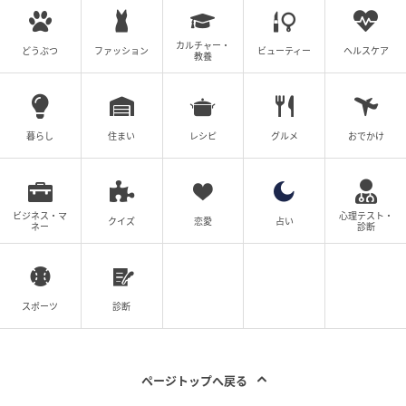
Vol.79】
カルチャー・
の記事をもっとみる
どうぶつ
ファッション
ビューティー
ヘルスケア
教養
暮らし
住まい
レシピ
グルメ
おでかけ
ビジネス・マ
心理テスト・
クイズ
恋愛
占い
ネー
診断
スポーツ
診断
ページトップへ戻る