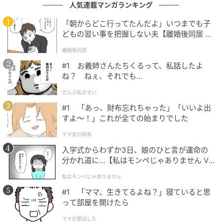
人気連載マンガランキング
「朝からどこ行ってたんだよ」いつまでも子
どもの習い事を把握しない夫【離婚後同居 Vo
l.1】
離婚後同居
#1 お義姉さんたちくるって、私話したよ
ね？ ねぇ、それでも…
ぜんぶ私のせい
#1 「あっ、財布忘れちゃった」「いいよ出
すよ〜！」これが全ての始まりでした
ママ友の財布
入学式からわずか3日、娘のひと言が運命の
分かれ道に…【私はモンペじゃありません Vo
l.1】
私はモンペじゃありません
#1 「ママ、生きてるよね？」寝ていると思
って部屋を開けたら
ママが家出した