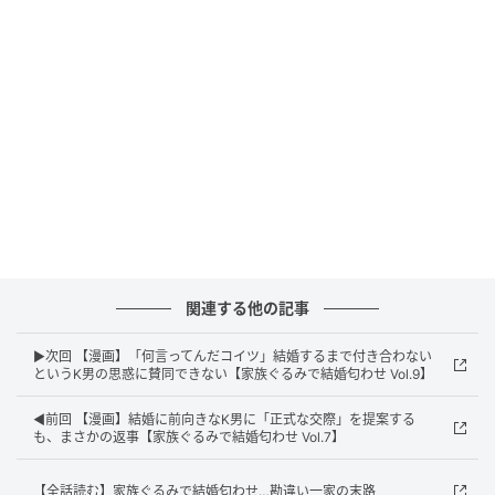
関連する他の記事
▶次回 【漫画】「何言ってんだコイツ」結婚するまで付き合わない
というK男の思惑に賛同できない【家族ぐるみで結婚匂わせ Vol.9】
◀前回 【漫画】結婚に前向きなK男に「正式な交際」を提案する
も、まさかの返事【家族ぐるみで結婚匂わせ Vol.7】
【全話読む】家族ぐるみで結婚匂わせ…勘違い一家の末路