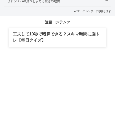
子にタイパの良さを求める驚きの理由
クリエイター情報
※ベビーカレンダーに移動します
ベビーカレンダー
注目コンテンツ
ベビーカレンダーは妊娠・出産・育児の情報サイト
です。みんなのクチコミや体験談から産婦人科検
索、おでかけ情報、離乳食レシピまで。月間利用者1
工夫して10秒で暗算できる？スキマ時間に脳ト
000万人以上。
レ【毎日クイズ】
作品をもっとみる
の記事をもっとみる