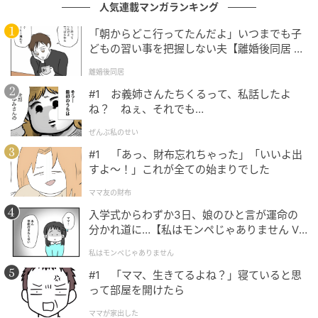
人気連載マンガランキング
「朝からどこ行ってたんだよ」いつまでも子
どもの習い事を把握しない夫【離婚後同居 Vo
l.1】
離婚後同居
#1 お義姉さんたちくるって、私話したよ
ね？ ねぇ、それでも…
ぜんぶ私のせい
#1 「あっ、財布忘れちゃった」「いいよ出
すよ〜！」これが全ての始まりでした
ママ友の財布
入学式からわずか3日、娘のひと言が運命の
分かれ道に…【私はモンペじゃありません Vo
l.1】
私はモンペじゃありません
#1 「ママ、生きてるよね？」寝ていると思
って部屋を開けたら
ママが家出した