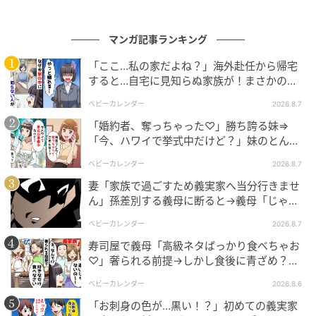
マンガ記事ランキング
「ここ…私の家だよね？」海外赴任から帰宅
すると…自宅に見知らぬ家族が！まさかの真
相とは！？
ベビーカレンダー
2026.8.7
「婚約者、奪っちゃった♡」勝ち誇る妹⇒
「今、ハワイで挙式中だけど？」妹のとんで
もない勘違いとは
ベビーカレンダー
2026.8.7
妻「家族で過ごすため義実家へ当分行きませ
ん」孫差別する義母に断ると→義母「じゃ
あ、私は…」妻絶句＜こどおじ義兄＞
ベビーカレンダー
2026.8.7
寿司屋で義母「高級ネタばっかり食べちゃお
♡」奢られる前提→しかし食後に青ざめ？通
報され警察沙汰！
ベビーカレンダー
2026.8.6
「お刺身の色が…黒い！？」初めての義実家