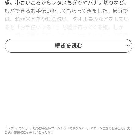
盛。小さいころからレタスちぎりやバナナ切りなど、
娘ができるお手伝いをしてもらってきました。最近で
は、私が米とぎや食器洗い、タオル畳みなどをしてい
ると「お手伝いする！」と駆け寄ってくる娘。しか
し、娘に家事を手伝ってもらうとなるとかえって手間
が増えます。
続きを読む
ある日、早く家事を終えたかった私は「今日は時間が
ないからごめんね」とお手伝いを断りました。する
と、娘は泣き叫んで手に負えない状態に……。
その晩、夫に相談すると「机拭きはじょうずだから、
二度手間になりにくいんじゃない？ そういうことをお
願いすればよさそう」とアドバイスをくれました。後
日試してみると効果抜群！ 娘は満足そうで、私も仕上
げをする必要がなく家事はスムーズに終わりました。
トップ
マンガ
娘のお手伝いブーム！私「時間がない…」にギャン泣きでお手上げ。夫
の鋭い観察眼にその手があったか！
この日以来、時間に余裕のない平日は、娘に机拭きや