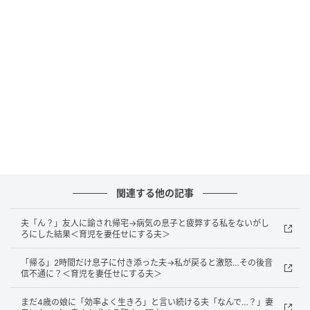
箸を並べるといった私の仕上げがいらないお手伝いを
してもらうことに。休日は私の気持ちにも余裕がある
ので、できるだけ娘のしたいお手伝いをさせてあげた
いと思っています。
著者：富安千秋／女性・主婦。3歳の女の子と夫との3
人暮らし。平日はワンオペ育児なのも相まって、食べ
むらが激しい娘との食事はいつもヘトヘト。
イラスト：Pappayappa
関連する他の記事
※ベビーカレンダーが独自に実施したアンケートで集
夫「ん？」友人に諭され帰宅→病気の息子と疲弊する私をないがし
めた読者様の体験談をもとに記事化しています
ろにした結果＜育児を妻任せにする夫＞
ベビーカレンダー編集部
「帰る」2時間だけ息子に付き添った夫→私が戻ると激怒…その後音
信不通に？＜育児を妻任せにする夫＞
元記事で読む
まだ4歳の娘に「効率よく生きろ」と言い続ける夫「なんで…？」妻