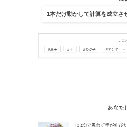
グルメ、ギャグ、子育て、旅行
この
#息子
#手
#わが子
#アンケート
あなた
100均で思わず手が伸