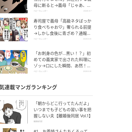
母に断ると→義母「じゃあ、私
は…」妻絶句＜こどおじ義兄＞
ベビーカレンダー
2026.8.7
寿司屋で義母「高級ネタばっか
り食べちゃお♡」奢られる前提
→しかし食後に青ざめ？通報さ
れ警察沙汰！
ベビーカレンダー
2026.8.6
「お刺身の色が…黒い！？」初
めての義実家で出された料理に
ゾッ→口にした瞬間、あ然！刺
身の正体は
ベビーカレンダー
2026.8.6
気連載マンガランキング
「朝からどこ行ってたんだよ」
いつまでも子どもの習い事を把
握しない夫【離婚後同居 Vol.1】
離婚後同居
#1 お義姉さんたちくるって、