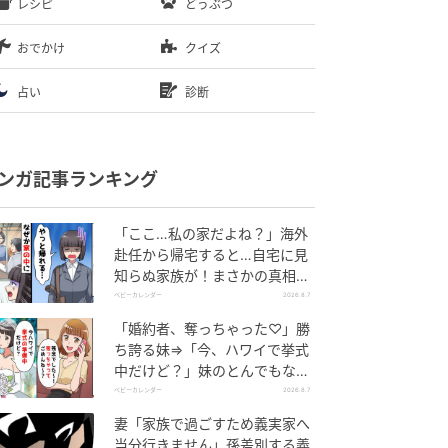
レシピ
どうぶつ
おでかけ
クイズ
占い
診断
ンガ記事ランキング
「ここ…私の家だよね？」海外
赴任から帰宅すると…自宅に見
知らぬ家族が！まさかの真相と
は！？
ベビーカレンダー
2026.8.7
「婚約者、奪っちゃった♡」勝
ち誇る妹⇒「今、ハワイで挙式
中だけど？」妹のとんでもない
勘違いとは
ベビーカレンダー
2026.8.7
妻「家族で過ごすため義実家へ
当分行きません」孫差別する義