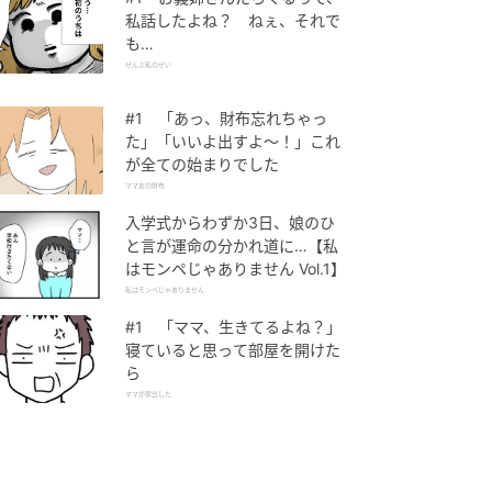
私話したよね？ ねぇ、それで
も…
ぜんぶ私のせい
#1 「あっ、財布忘れちゃっ
た」「いいよ出すよ〜！」これ
が全ての始まりでした
ママ友の財布
入学式からわずか3日、娘のひ
と言が運命の分かれ道に…【私
はモンペじゃありません Vol.1】
私はモンペじゃありません
#1 「ママ、生きてるよね？」
寝ていると思って部屋を開けた
ら
ママが家出した