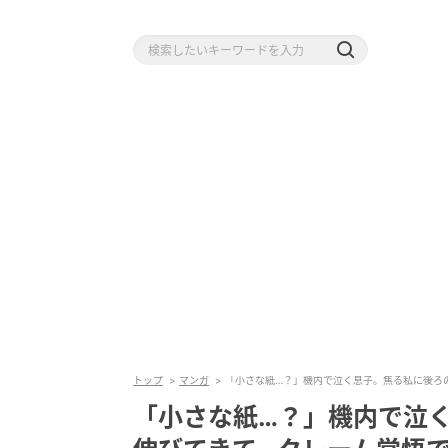
トップ
マンガ
「小さな紙…？」機内で泣く息子。焦る私に後ろ
「小さな紙…？」機内で泣