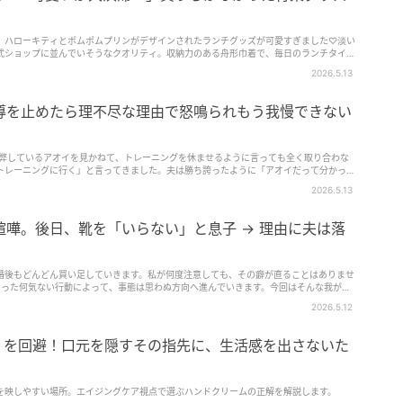
、ハローキティとポムポムプリンがデザインされたランチグッズが可愛すぎました♡淡い
式ショップに並んでいそうなクオリティ。収納力のある舟形巾着で、毎日のランチタイム
見ていきましょう！
2026.5.13
導を止めたら理不尽な理由で怒鳴られもう我慢できない
疲弊しているアオイを見かねて、トレーニングを休ませるように言っても全く取り合わな
トレーニングに行く」と言ってきました。夫は勝ち誇ったように「アオイだって分かって
2026.5.13
嘩。後日、靴を「いらない」と息子 → 理由に夫は落
婚後もどんどん買い足していきます。私が何度注意しても、その癖が直ることはありませ
とった何気ない行動によって、事態は思わぬ方向へ進んでいきます。今回はそんな我が家
2026.5.12
」を回避！口元を隠すその指先に、生活感を出さないた
を映しやすい場所。エイジングケア視点で選ぶハンドクリームの正解を解説します。