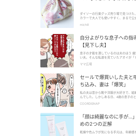
ダイソーの行楽グッズ売り場で見つけた
カラーで大人でも使いやすく、まるで公
が楽しくなること間違いなしです。早速
michill
自分よがりな息子への指
【見下し夫】
息子の才能を潰しているのは夫のほう 
い夫。そんな私達を見ていたアオイが「
るんだよ...
ママ広場
セールで爆買いした夫と喧
ち込み、妻は「爆笑」
私の夫は昔から靴や洋服が大好きで、結
んでした。しかしある日、4歳の息子の
のエピソードを紹介します。
COORDiSNAP
「顔は綺麗なのに手が…
めの2つの正解
乾燥や色ムラが気になる手元は、年齢感