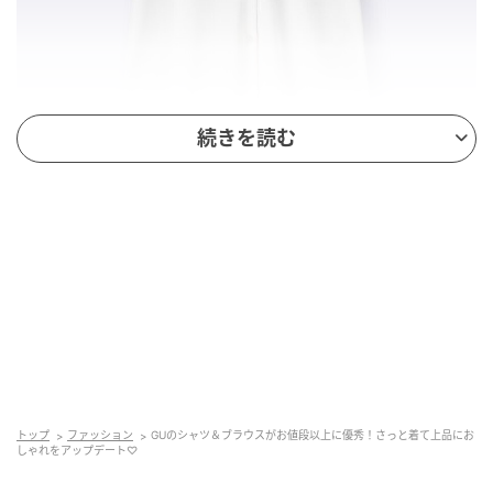
続きを読む
出典：GU（ジーユー）オンラインストア
ドレープシャツ（半袖）
￥990（税込）
暑い時期でもさらっと涼しく着られる、落ち感のある
トップ
ファッション
GUのシャツ＆ブラウスがお値段以上に優秀！さっと着て上品にお
素材を使用したドレープシャツ。軽やかな風合いで着
しゃれをアップデート♡
心地がよく、ステッチレスの前立てが上品な印象を演