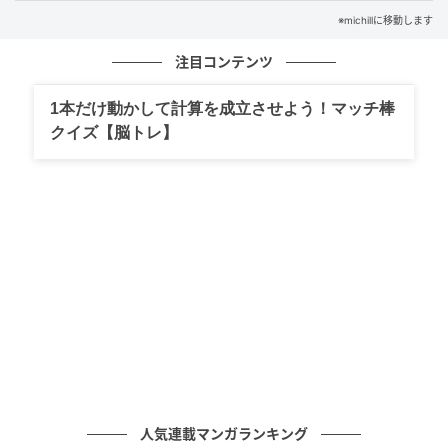
※michillに移動します
注目コンテンツ
1本だけ動かして計算を成立させよう！マッチ棒
クイズ【脳トレ】
出典：GU（ジーユー）オンラインストア
バブルスリーブブラウス（5分袖）
人気連載マンガランキング