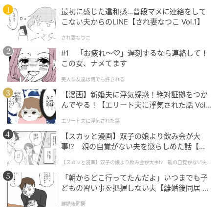
￥1,490（税込）※5/7までアプリ会員特別価格
最初に感じた違和感…普段マメに連絡をして
こない夫からのLINE【され妻なつこ Vol.1】
さらりとしたなめらかな風合いに、適度な厚みをもた
され妻なつこ
せた素材のバブルスリーブブラウス。接触冷感機能付
#1 「お疲れ〜♡」遅刻するなら連絡して！
きで、暑い季節も快適な着心地です。袖のバブルデザ
この女、ナメてます
インが華やかさを添え、ボディラインを拾わないシル
エットで上品に着こなせます。ラウンドテールで、裾
美人な友達は何でも許される
を出してもサマになります。
【漫画】新婚夫に浮気疑惑！絶対証拠をつか
んでやる！【エリート夫に浮気された話 Vol.
1】
エリート夫に浮気された話
丸みシルエットでこなれる◎シアードルマン
【スカッと漫画】双子の娘より飲み会が大
スリーブシャツ
事!? 親の自覚がない夫を懲らしめた話【第1
話】
【スカッと漫画】双子の娘より飲み会が大事!? 親の自覚がない夫を
懲らしめた話
「朝からどこ行ってたんだよ」いつまでも子
どもの習い事を把握しない夫【離婚後同居 Vo
l.1】
離婚後同居