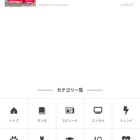
いアイテム」
fashion trend news
2026.8.7
シアードルマンスリーブシャツQ
￥2,490（税込）
さらりとした風合いに適度なハリを持たせ、きれいな
シルエットを演出するシアードルマンスリーブシャ
ツ。ゆったりとしたドルマンスリーブとオーバーサイ
ズのバランスで、丸みのある上品なシルエットに仕上
がっています。衿や前立て、カフスをコンパクトにす
ることで軽やかに着こなせる1枚です。
カテゴリ一覧
1枚で着映える！ボウタイブラウス
トップ
マンガ
エピソード
エンタメ
トレンド