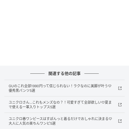
出し、すっきりとしたデザインに。さらに身幅と裾幅
を調整し、よりきれい見えするシルエットにアップデ
ートされています。
→ドレープシャツの着用レビューはこちら！
ひんやり涼しく快適な着心地！バブルスリー
ブブラウス
関連する他の記事
GUのこれ全部1990円って信じられない！ラクなのに美脚が叶う♡
優秀黒パンツ5選
ユニクロさん…これもメンズなの？！可愛すぎて全部欲しい♡夏ま
で使える一軍入りトップス5選
ユニクロ春ワンピースはすぽんっと着るだけでおしゃれに決まる♡
大人に人気の楽ちんワンピ5選