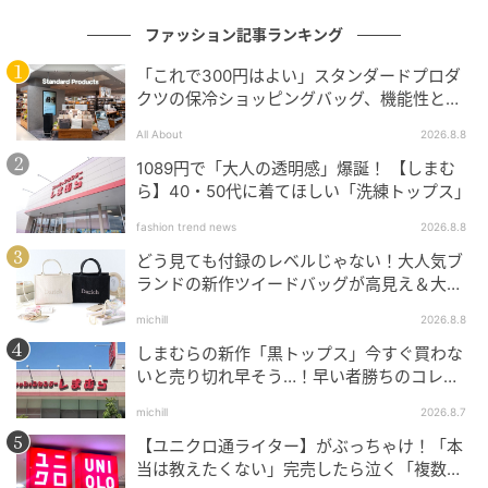
ファッション記事ランキング
「これで300円はよい」スタンダードプロダ
クツの保冷ショッピングバッグ、機能性とデ
ザインでネット大絶賛
All About
2026.8.8
1089円で「大人の透明感」爆誕！ 【しまむ
ら】40・50代に着てほしい「洗練トップス」
fashion trend news
2026.8.8
どう見ても付録のレベルじゃない！大人気ブ
ランドの新作ツイードバッグが高見え＆大容
量♡
michill
2026.8.8
しまむらの新作「黒トップス」今すぐ買わな
いと売り切れ早そう…！早い者勝ちのコレ買
いリスト
michill
2026.8.7
【ユニクロ通ライター】がぶっちゃけ！「本
当は教えたくない」完売したら泣く「複数買
出典：GU（ジーユー）オンラインストア