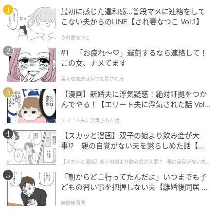
スをプラスできそうです。こちらのスカートは、光沢
最初に感じた違和感…普段マメに連絡をして
こない夫からのLINE【され妻なつこ Vol.1】
感のあるサテン素材にシワ加工を施した一着。淡色カ
ジュアルを上手に着こなす@hiro77andさんも「この
され妻なつこ
お値段なのでイロチしました」とお気に入りの様子。
#1 「お疲れ〜♡」遅刻するなら連絡して！
この女、ナメてます
美人な友達は何でも許される
爽やかな印象のストライプ柄パンツ
【漫画】新婚夫に浮気疑惑！絶対証拠をつか
んでやる！【エリート夫に浮気された話 Vol.
1】
エリート夫に浮気された話
【スカッと漫画】双子の娘より飲み会が大
事!? 親の自覚がない夫を懲らしめた話【第1
話】
【スカッと漫画】双子の娘より飲み会が大事!? 親の自覚がない夫を
懲らしめた話
「朝からどこ行ってたんだよ」いつまでも子
どもの習い事を把握しない夫【離婚後同居 Vo
l.1】
離婚後同居