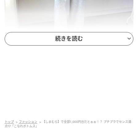
続きを読む
出典：Instagram
【しまむら】「レースキリカエスウェットP」
¥1,639（税込）
楽な穿き心地が魅力のスウェットパンツは、部屋着見
えしにくいデザインを選びたいところ。こちらはレー
トップ
ファッション
【しまむら】で全部1,000円台だとぉぉ！？ プチプラでセンス満
スの切り替えがアクセントになった、甘さとラフさの
点♡「こなれボトムス」
バランスが絶妙な一本です。シアーシャツを合わせる