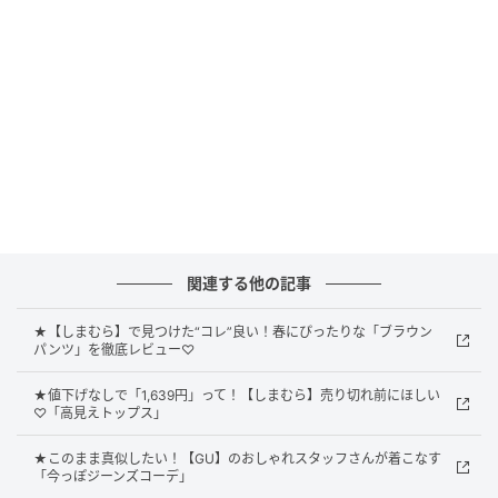
ことで、シーズンムードが高まります。ラメ入りタン
クやきらきらバッグといった華やかなアイテムを加え
れば、ラフな中にも女性らしさを感じる着こなしに。
シワ加工が映えるサテンスカート
関連する他の記事
★【しまむら】で見つけた“コレ”良い！春にぴったりな「ブラウン
パンツ」を徹底レビュー♡
★値下げなしで「1,639円」って！【しまむら】売り切れ前にほしい
♡「高見えトップス」
★このまま真似したい！【GU】のおしゃれスタッフさんが着こなす
「今っぽジーンズコーデ」