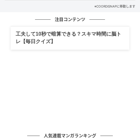
※COORDiSNAPに移動します
注目コンテンツ
工夫して10秒で暗算できる？スキマ時間に脳ト
レ【毎日クイズ】
出典：Instagram
【しまむら】「サテンシワカコウナローSK」
¥1,089（税込）
ナチュラルな風合いが特徴のシワ加工は、2026年春夏
のトレンドとしても注目されているディテール。コー
人気連載マンガランキング
デに取り入れるだけで、着こなしにほどよいニュアン