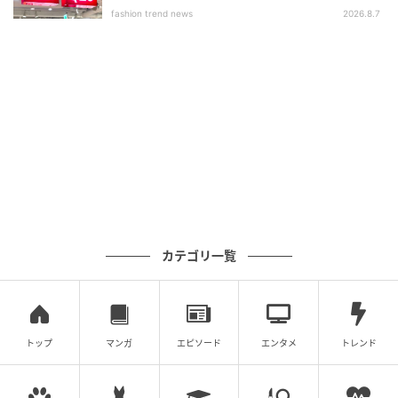
いアイテム」
ジュアルコーデ。2026年春夏はストライプ柄もトレン
fashion trend news
2026.8.7
ドのひとつで、着こなしに加えるだけで今っぽさを感
じられそうです。ウエストはドロスト仕様で、フィッ
ト感の調整がしやすいのもポイント。ロゴTにフリルデ
ザインのデニムベストを重ね、さりげない甘さを添え
て。
※本文中の画像は投稿主様より掲載許諾をいただいて
います。
※こちらの記事では@marino12131様、@hiro77and
様、@aiii__13k様のInstagram投稿をご紹介しており
カテゴリ一覧
ます。
※記事内の情報は執筆時のものになります。価格変更
や、販売終了の可能性もございます。最新の商品情報
は各お店・ブランドなどにご確認くださいませ。
トップ
マンガ
エピソード
エンタメ
トレンド
writer：Ryo.K