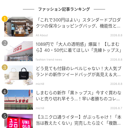
ファッション記事ランキング
「これで300円はよい」スタンダードプロダ
クツの保冷ショッピングバッグ、機能性とデ
ザインでネット大絶賛
All About
2026.8.8
1089円で「大人の透明感」爆誕！ 【しまむ
ら】40・50代に着てほしい「洗練トップス」
fashion trend news
2026.8.8
どう見ても付録のレベルじゃない！大人気ブ
ランドの新作ツイードバッグが高見え＆大容
量♡
michill
2026.8.8
出典：Instagram
しまむらの新作「黒トップス」今すぐ買わな
いと売り切れ早そう…！早い者勝ちのコレ買
【しまむら】「ストライプイージーP」¥1,089（税
いリスト
michill
2026.8.7
込）
【ユニクロ通ライター】がぶっちゃけ！「本
当は教えたくない」完売したら泣く「複数買
爽やかなストライプパンツを主役にした、軽やかなカ