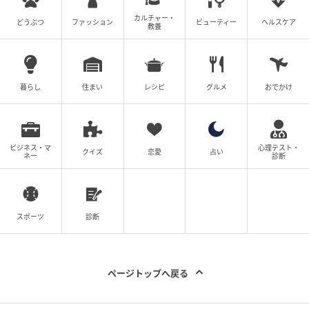
元記事で読む
カルチャー・
どうぶつ
ファッション
ビューティー
ヘルスケア
教養
次の記事
【アベイル】で見つけた！ 1,000円台で買える
暮らし
住まい
レシピ
グルメ
おでかけ
「スカート」が大活躍しそう♡
の記事をもっとみる
ビジネス・マ
心理テスト・
クイズ
恋愛
占い
ネー
診断
スポーツ
診断
ページトップへ戻る