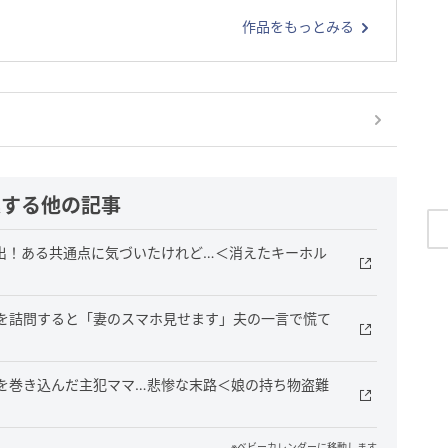
作品をもっとみる
連する他の記事
出！ある共通点に気づいたけれど…＜消えたキーホル
を詰問すると「妻のスマホ見せます」夫の一言で慌て
を巻き込んだ主犯ママ…悲惨な末路＜娘の持ち物盗難
※ベビーカレンダーに移動します