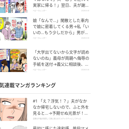
実家に帰る！」翌日、夫が謝罪
してきたワケ
ベビーカレンダー
2026.8.6
娘「なんで…」閑散とした車内
で娘に密着してくる男→私「い
いの…もう少しだから」男が血
相を変え逃げたワケ
ベビーカレンダー
2026.8.6
「大学出てないから文字が読め
ないのね」義母が両親へ侮辱の
手紙を送付→義父に相談後、訪
れた末路とは
ベビーカレンダー
2026.8.6
気連載マンガランキング
#1 「え？浮気！？」夫がなか
なか帰宅しないので、ふと外を
見ると…→予期せぬ光景が！｜
旦那の不倫が発覚して頭に来た
旦那の不倫が発覚して頭に来たのでメチャクチャにしてやった
のでメチャクチャにしてやった
最初に感じた違和感…普段マメ