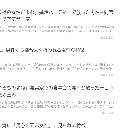
り柄の女性だよね」婚活パーティーで放った男性→同席
言で空気が一変
若さだけが取り柄」と言われた女性。空気が凍りつく中、隣に座っていた女性が毅然と返
極められない人との関係の難しさを再認識した瞬間を描く、心温まる体験談です。続きを
2026.5.13
…。男性から都合よく扱われる女性の特徴
に、気づけば男性にとって都合のいい関係になっている。こうした流れには共通するパタ
れ方”です。 “急な誘い”に毎回応じてしまう 男性からの「今日会える？」に、予定を調整
と、男性…
2026.5.13
やるものよね」義実家での食事会で義母が放った一言→
感の重み
が訪れたのは義母の「家事は女性がやるもの」という発言。周囲は誰も異を唱えず、心に
の思いを伝えたものの、彼の反応は軽く受け流されてしまい…。女性たちのリアルな心情
要なテーマがここに。
2026.5.12
自覚に「男心を弄ぶ女性」に見られる特徴