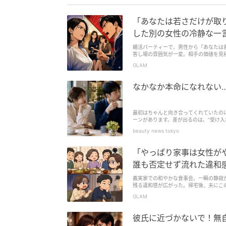
「あなたは若さだけが取
した別の女性の冷静な一
婚活パーティーで、男性から「あなたは
答し場の雰囲気が一変。相手の価値を見
読みたくなるエピソードが満載です。
GLAM
なかなか本命になれない
最初はちゃんと向き合ってくれていたの
ーンがあります。差が出るのは、“受け入
して毎回応じていませんか？これが続く
beauty news tokyo
「やっぱり家事は女性が
誰も否定せず流れた違和
義実家での和やかな食事会、一瞬の静寂
残る違和感が広がった。帰宅後、夫にこ
と、家事の暗黙のルールについて探る重
GLAM
彼氏に近づかないで！無