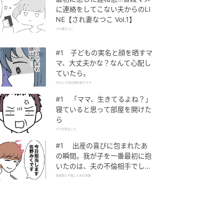
に連絡をしてこない夫からのLI
NE【され妻なつこ Vol.1】
され妻なつこ
#1 子どもの実名と顔を晒すマ
マ、大丈夫かな？なんて心配し
ていたら。
SNSに子供の顔を晒すママ
#1 「ママ、生きてるよね？」
寝ていると思って部屋を開けた
ら
ママが家出した
#1 出産の喜びに包まれたあ
の瞬間。我が子を一番最初に抱
いたのは、夫の不倫相手でし
た。
助産師と不倫した夫の末路