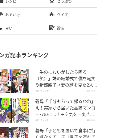
レシピ
どうぶつ
おでかけ
クイズ
占い
診断
ンガ記事ランキング
「牛のにおいがしたら困る
（笑）」妹の結婚式で僕を嘲笑
う新郎親子→妻の顔を見た2人
が絶句したワケ
ベビーカレンダー
2026.8.6
義母「半分もらって帰るわね」
え！実家から届いた高級マンゴ
ーなのに…！→空気を一変させ
た4歳娘の痛快な一言とは
ベビーカレンダー
2026.8.6
義母「子どもを置いて食事に行
く嫁なんて」夫「息子を連れて