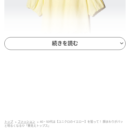
続きを読む
出典：ユニクロ
【ユニクロ】「エンブロイダリーブラウス / 5分袖」
¥3,990（税込）
トップ
ファッション
40・50代は【ユニクロのイエロー】を狙って！ 顔まわりがパッ
身頃と裾で異なるエンブロイダリー刺繍や、スカラッ
と明るくなる♡「華見えトップス」