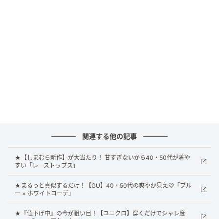
プ仕上げの裾が印象的なブラウス。胸元のリボンやぽ
わんと膨らむ袖など、ディテールにこだわったデザイ
ンで、一点投入するだけでコーデが華やぎそう。ボデ
ィラインを拾いにくいボクシーシルエットは、体型カ
バーできるだけじゃなく、こなれ感アップも狙えま
す。
きちんと感も華やかさも備わったシャツ
関連する他の記事
★【しまむら新作】が大当たり！ 甘すぎないから40・50代が着や
すい「レーストップス」
★まるっと真似するだけ！【GU】40・50代の爽やか見え♡「ブル
ー × ホワイトコーデ」
★『値下げ中』の今が狙い目！【ユニクロ】穿くだけでシャレ度