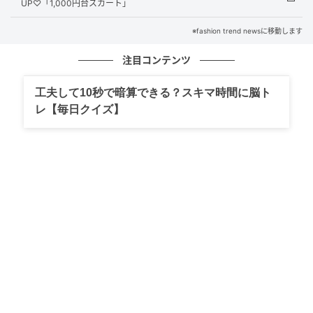
UP♡「1,000円台スカート」
※fashion trend newsに移動します
注目コンテンツ
工夫して10秒で暗算できる？スキマ時間に脳ト
レ【毎日クイズ】
出典：ユニクロ
【ユニクロ】「オックスフォードシャツ」¥2,990（税