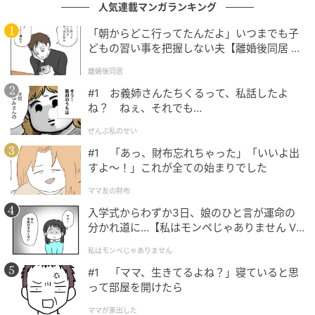
人気連載マンガランキング
込）
「朝からどこ行ってたんだよ」いつまでも子
オーセンティックなデザインながら、インパクトのあ
どもの習い事を把握しない夫【離婚後同居 Vo
るイエローカラーが目を引き垢抜けた印象に。ショー
l.1】
離婚後同居
ト丈のボクシーシルエットがトレンド感アップもサポ
#1 お義姉さんたちくるって、私話したよ
ートします。きちんと感も華やかさも備わっているシ
ね？ ねぇ、それでも…
ャツは、オンにもオフにも着回せそう。「肌ざわりが
ぜんぶ私のせい
よいコットンレーヨン混素材」（公式オンラインスト
#1 「あっ、財布忘れちゃった」「いいよ出
アより）で作られているため、着心地の良さも期待で
すよ〜！」これが全ての始まりでした
きます。
ママ友の財布
入学式からわずか3日、娘のひと言が運命の
分かれ道に…【私はモンペじゃありません Vo
Tシャツ感覚で使えるコットンセーター
l.1】
私はモンペじゃありません
#1 「ママ、生きてるよね？」寝ていると思
って部屋を開けたら
ママが家出した