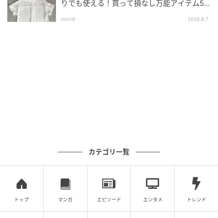
りでも使える！買って損なし万能アイテム5
選
michill
2026.8.7
出典：ユニクロ
【ユニクロ】「コットンクルーネックセーター / ウォ
ッシャブル」¥2,990（税込）
コットン100%素材で、春らしく軽やかに着こなせるセ
ーター。立体感のある繊細な編み地が、おしゃれな雰
囲気も醸し出します。楽にお手入れできるマシンウォ
ッシャブル対応。クルーネックデザインとやや短めの
着丈で、キレイ見えするのに、Tシャツ感覚で着られる
のも嬉しいポイントです。
カテゴリ一覧
春夏コーデの即戦力になりそうなミニT
トップ
マンガ
エピソード
エンタメ
トレンド