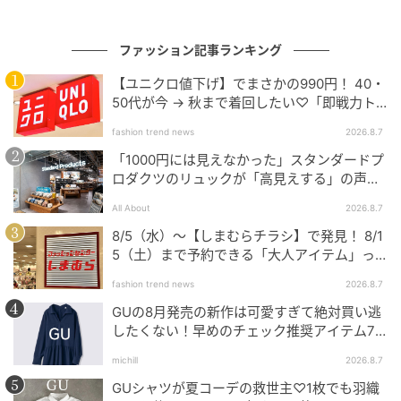
ファッション記事ランキング
【ユニクロ値下げ】でまさかの990円！ 40・
50代が今 → 秋まで着回したい♡「即戦力ト
ップス」
fashion trend news
2026.8.7
「1000円には見えなかった」スタンダードプ
ロダクツのリュックが「高見えする」の声。
2個購入する人も
All About
2026.8.7
8/5（水）〜【しまむらチラシ】で発見！ 8/1
5（土）まで予約できる「大人アイテム」っ
て？
fashion trend news
2026.8.7
GUの8月発売の新作は可愛すぎて絶対買い逃
したくない！早めのチェック推奨アイテム7
連発
michill
2026.8.7
GUシャツが夏コーデの救世主♡1枚でも羽織