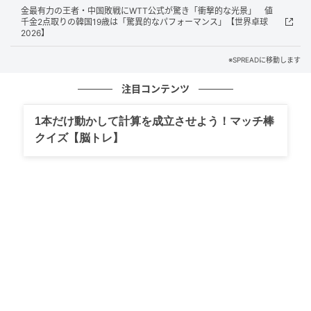
タイルで、日本勢にとって難敵となる。
金最有力の王者・中国敗戦にWTT公式が驚き「衝撃的な光景」 値
千金2点取りの韓国19歳は「驚異的なパフォーマンス」【世界卓球
2026】
ザビーネ・ヴィンター（C）ITTF
※SPREADに移動します
日本はここまで張本美、早田を軸に、イングランド戦
では長﨑、フランス戦では面手を起用。初出場のカッ
注目コンテンツ
トマン、橋本帆乃香（デンソー）も控えており、ドイ
1本だけ動かして計算を成立させよう！マッチ棒
ツ戦のオーダーにも注目が集まる。
クイズ【脳トレ】
新たなレギュレーションで行われている今大会。連勝
スタートを切った日本女子が3連勝でグループ首位通過
を決められるか。難敵ドイツとの一戦に注目が集ま
る。
元記事で読む
次の記事
金最有力の王者・中国敗戦にWTT公式が驚き
「衝撃的な光景」 値千金2点取りの韓国19歳