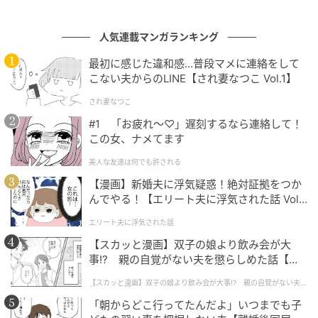
は「驚異的なパフォーマンス」【世界卓球202
6】
人気連載マンガランキング
の記事をもっとみる
最初に感じた違和感…普段マメに連絡をして
こない夫からのLINE【され妻なつこ Vol.1】
され妻なつこ
#1 「お疲れ〜♡」遅刻するなら連絡して！
この女、ナメてます
美人な友達は何でも許される
【漫画】新婚夫に浮気疑惑！絶対証拠をつか
んでやる！【エリート夫に浮気された話 Vol.
1】
エリート夫に浮気された話
【スカッと漫画】双子の娘より飲み会が大
事!? 親の自覚がない夫を懲らしめた話【第1
話】
【スカッと漫画】双子の娘より飲み会が大事!? 親の自覚がない夫を
懲らしめた話
「朝からどこ行ってたんだよ」いつまでも子