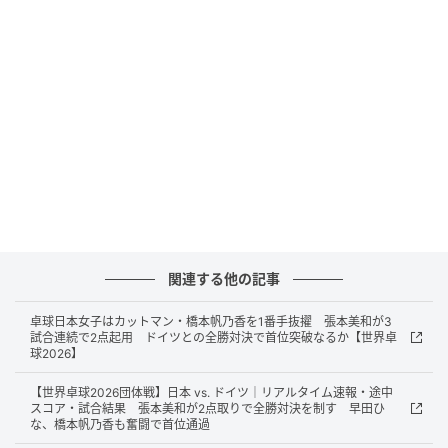
臨んだ。面手はベテランのユアン・ジア・ナンに1－3
で敗れたものの、張本美が2勝を挙げる活躍を見せ、チ
ームは3－1で勝利。初出場選手が経験を積みながら欧
州の強豪を退けた。
連勝スタートを切った日本女子は、3日にドイツと対戦
する。もう一方のグループ1では中国が連勝しており、
順当にいけば首位通過が有力。決勝まで中国と対戦し
ないためには、日本も首位通過が求められる。
■初戦長﨑、2戦目に面手を起用
関連する他の記事
ドイツで警戒すべきはザビーネ・ヴィンターで、シン
卓球日本女子はカットマン・橋本帆乃香を1番手抜擢 張本美和が3
試合連続で2点起用 ドイツとの全勝対決で首位突破なるか【世界卓
グルス世界ランキング9位。今年の「シンガポールスマ
球2026】
ッシュ」や「ITTF男女ワールドカップ」で4強入りを果
【世界卓球2026団体戦】日本 vs. ドイツ｜リアルタイム速報・途中
たすなど、33歳にしてトップ10入りを果たした実力者
スコア・試合結果 張本美和が2点取りで全勝対決を制す 早田ひ
な、橋本帆乃香も奮闘で首位通過
である。バック面にアンチラバーを使用する独特のス