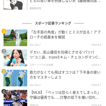
どもの習い事を把握しない夫【離婚後同居 Vo
l.1】
離婚後同居
スポーツ記事ランキング
「左手首の角度」が動くとミスが出る！アプ
ローチの超基本を解説
She GOLF
2026.8.8
デカい…影山優佳を彷彿とさせる“パツパ
ツ”ユニ姿、tripleSキム・チェヨンがマンC対
Kリーグ選抜に登場
スポーツソウル日本版
2026.8.7
筋力がなくても飛ばすコツは？下半身の使い
方をマスターしよう
She GOLF
2026.8.7
【MLB】「ベッツは恐らく衰えてしまった」
守備は優秀でも……打撃の低下を補い切れ
ず 地元メディアが議論「未来の遊撃手を探
SPREAD
2026.8.6