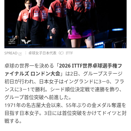
SPREAD
： 卓球女子日本代表（C）ITTF
卓球の世界一を決める「
2026 ITTF世界卓球選手権フ
ァイナルズ ロンドン大会
」は2日、グループステージ
初日が行われ、日本女子はイングランドに3－0、フラ
ンスに3－1で勝利。シード順位決定戦で連勝を飾り、
グループ首位突破へ前進した。
1971年の名古屋大会以来、55年ぶりの金メダル奪還を
目指す日本女子。3日には首位突破をかけてドイツと対
戦する。