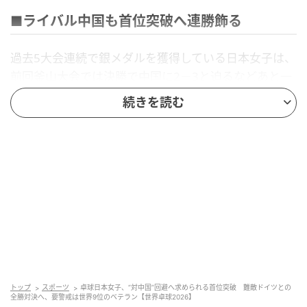
■ライバル中国も首位突破へ連勝飾る
過去5大会連続で銀メダルを獲得している日本女子は、
前回釜山大会では決勝で中国に2－3と迫るなどあと一
歩に迫った。今大会は悲願の金メダル獲得へ挑む戦い
続きを読む
となる。
今大会は特別ルールにより決勝トーナメント進出はす
でに確定しており、グループステージはシード順位を
争う戦いとなっている。
オーダーに注目が集まる中、初戦のイングランド戦で
は張本美和（木下グループ）、早田ひな（日本生
命）、長﨑美柚（木下グループ）の3人で臨み、3－0
で快勝。団体戦経験を持つ3選手が重要な初戦で白星を
挙げた。
続くフランス戦では、選考会を勝ち上がった18歳の面
トップ
スポーツ
卓球日本女子、“対中国”回避へ求められる首位突破 難敵ドイツとの
手凛（日本生命）を起用し、張本美、早田の2点起用で
全勝対決へ、要警戒は世界9位のベテラン【世界卓球2026】