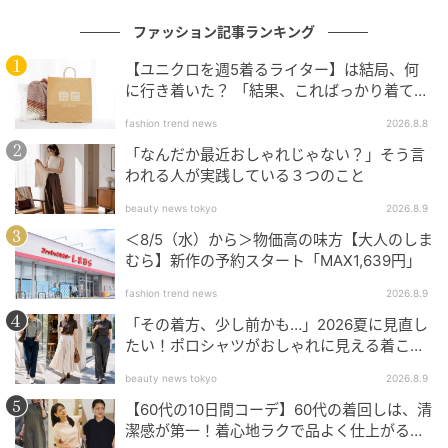
ファッション記事ランキング
【ユニクロを週5着るライター】は結局、何
に行き着いた？ 「結果、こればっかり着てま
す」
fashion trend news
2026.8.8
「なんだか最近おしゃれじゃない？」そう言
われる人が実践している３つのこと
beauty news tokyo
2026.8.9
＜8/5（水）から＞物価高の味方【大人のしま
むら】新作の予約スタート「MAX1,639円」
fashion trend news
2026.8.9
「その着方、少し前かも…」2026夏に見直し
たい！ポロシャツがおしゃれに見える着こな
しのコツ
beauty news tokyo
2026.8.9
出典：ユニクロ公式オンラインストア
【60代の10日間コーデ】60代の着回しは、清
潔感が第一！着心地ラクで品よく仕上がる大
バギージーンズ