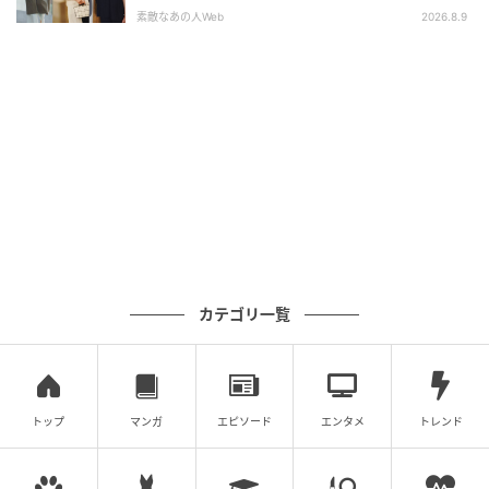
人の着こなし10選
素敵なあの人Web
2026.8.9
￥2,990（税込）※値下げ価格
本格的なコットン100％デニムで、しっかりとした風
合いが魅力のバギージーンズ。腰まわりはフィットし
つつ、腰から少し広がり裾に向かって細くなるテーパ
ードシルエットできれいなラインに。後ろポケットの
刺繍がさりげないアクセントに効いてくれます。
スウェット級のラクさ！EZYワイドストレー
トジーンズ
カテゴリ一覧
トップ
マンガ
エピソード
エンタメ
トレンド