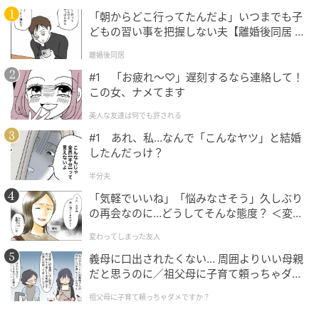
「朝からどこ行ってたんだよ」いつまでも子
コットン100％の本格的なデニム素材の1本。ローライ
どもの習い事を把握しない夫【離婚後同居 Vo
ズのヒップから広がるワイドフレアシルエットが特徴
l.1】
離婚後同居
で、脚をすらりと見せる効果も抜群です。バックのウ
#1 「お疲れ〜♡」遅刻するなら連絡して！
ェルトポケットが新鮮な表情をプラスし、後ろ姿まで
この女、ナメてます
おしゃれな印象に♪
美人な友達は何でも許される
#1 あれ、私…なんで「こんなヤツ」と結婚
きれいなシルエットに決まる♡バギージーン
したんだっけ？
ズ
半分夫
「気軽でいいね」「悩みなさそう」久しぶり
の再会なのに…どうしてそんな態度？ ＜変わ
ってしまった友人 1話＞【ため息がこぼれる
変わってしまった友人
日には】
義母に口出されたくない… 周囲よりいい母親
だと思うのに／祖父母に子育て頼っちゃダメ
ですか？（1）【私のママ友付き合い事情 ま
祖父母に子育て頼っちゃダメですか？
んが】