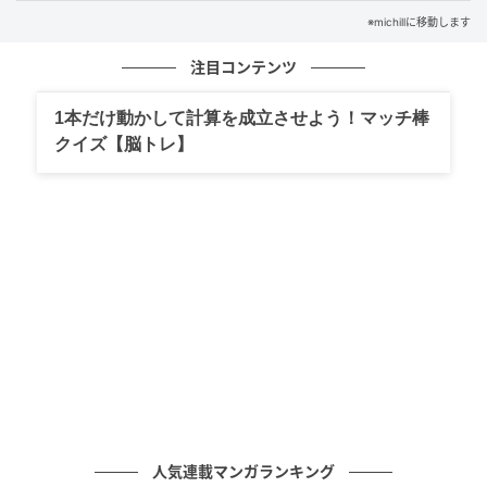
※michillに移動します
注目コンテンツ
1本だけ動かして計算を成立させよう！マッチ棒
クイズ【脳トレ】
出典：ユニクロ公式オンラインストア
ローライズワイドジーンズ
￥3,990（税込）※値下げ価格
人気連載マンガランキング