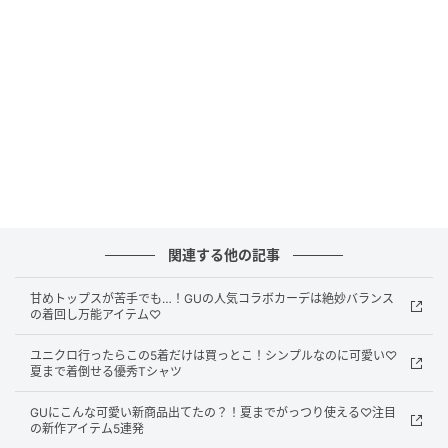
プ効果も抜群です。ハイウエスト設計で腰位置が高く
見え、脚長効果も◎。
▶バギーカーブジーンズの着用レビューはこちら！
後ろ姿までおしゃれ♪ローライズワイドジーン
ズ
関連する他の記事
甘めトップスが苦手でも…！GUの人気コラボカーデは絶妙バランス
の着回し万能アイテム♡
ユニクロ行ったらこの5着だけは買っとこ！シンプルなのに可愛い♡
夏まで着倒せる優秀Tシャツ
GUにこんな可愛い新商品出てたの？！夏までがっつり使える♡注目
の新作アイテム5連発