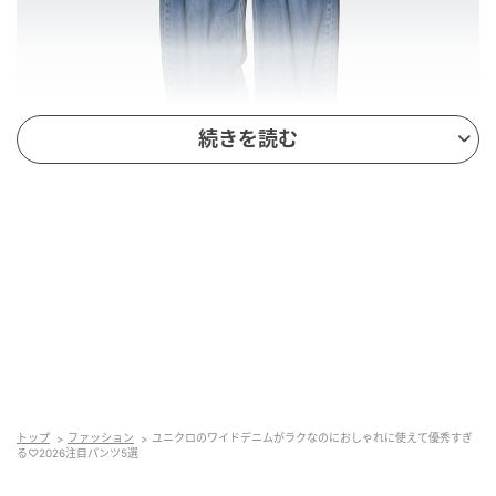
続きを読む
出典：ユニクロ公式オンラインストア
バギーカーブジーンズ
￥4,990（税込）
コットンブレンド素材で、柔らかく快適にはけるバギ
トップ
ファッション
ユニクロのワイドデニムがラクなのにおしゃれに使えて優秀すぎ
ーカーブジーンズ。脚の外側にボリュームを持たせた
る♡2026注目パンツ5選
カーブシルエットが特徴で、はくだけでスタイルアッ