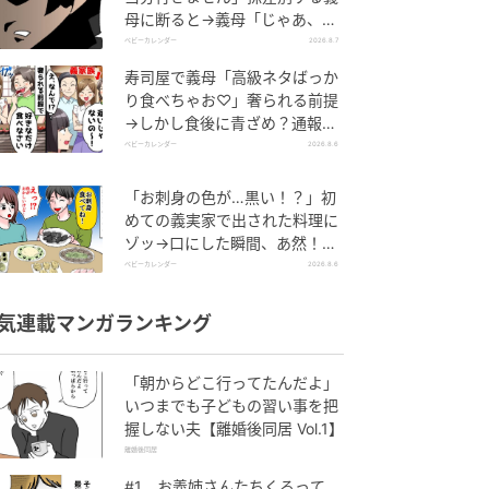
母に断ると→義母「じゃあ、私
は…」妻絶句＜こどおじ義兄＞
ベビーカレンダー
2026.8.7
寿司屋で義母「高級ネタばっか
り食べちゃお♡」奢られる前提
→しかし食後に青ざめ？通報さ
れ警察沙汰！
ベビーカレンダー
2026.8.6
「お刺身の色が…黒い！？」初
めての義実家で出された料理に
ゾッ→口にした瞬間、あ然！刺
身の正体は
ベビーカレンダー
2026.8.6
気連載マンガランキング
「朝からどこ行ってたんだよ」
いつまでも子どもの習い事を把
握しない夫【離婚後同居 Vol.1】
離婚後同居
#1 お義姉さんたちくるって、