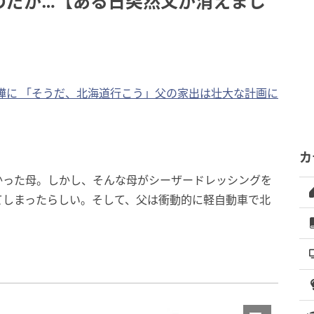
のだが…【ある日突然父が消えまし
嘩に 「そうだ、北海道行こう」父の家出は壮大な計画に
カ
かった母。しかし、そんな母がシーザードレッシングを
てしまったらしい。そして、父は衝動的に軽自動車で北