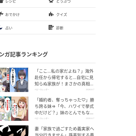
レシピ
どうぶつ
おでかけ
クイズ
占い
診断
ンガ記事ランキング
「ここ…私の家だよね？」海外
赴任から帰宅すると…自宅に見
知らぬ家族が！まさかの真相と
は！？
ベビーカレンダー
2026.8.7
「婚約者、奪っちゃった♡」勝
ち誇る妹⇒「今、ハワイで挙式
中だけど？」妹のとんでもない
勘違いとは
ベビーカレンダー
2026.8.7
妻「家族で過ごすため義実家へ
当分行きません」孫差別する義