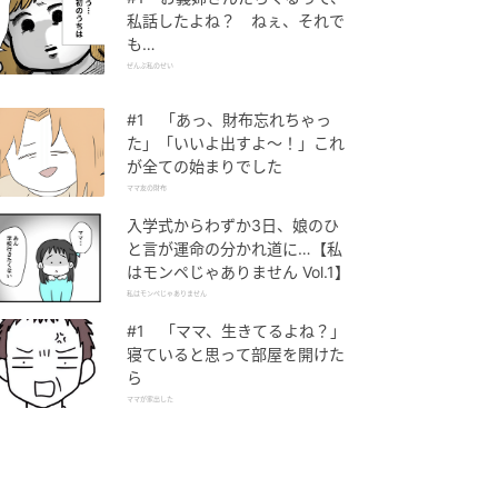
私話したよね？ ねぇ、それで
も…
ぜんぶ私のせい
#1 「あっ、財布忘れちゃっ
た」「いいよ出すよ〜！」これ
が全ての始まりでした
ママ友の財布
入学式からわずか3日、娘のひ
と言が運命の分かれ道に…【私
はモンペじゃありません Vol.1】
私はモンペじゃありません
#1 「ママ、生きてるよね？」
寝ていると思って部屋を開けた
ら
ママが家出した