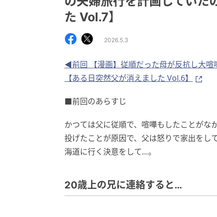
の夫婦旅行を計画していた
た Vol.7】
2026.5.3
◀前回 【漫画】従順だった母が反抗し大喧
【ある日突然父が消えました Vol.6】
■前回のあらすじ
かつては父に従順で、喧嘩もしたことがな
投げたことが原因で、父は怒りで家出をし
海道に行く決意をして…。
20歳上の兄に連絡すると…