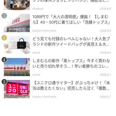
クツの保冷ショッピングバッグ、機能性とデ
ザインでネット大絶賛
All About
2026.8.8
1089円で「大人の透明感」爆誕！ 【しまむ
ら】40・50代に着てほしい「洗練トップス」
fashion trend news
2026.8.8
どう見ても付録のレベルじゃない！大人気ブ
ランドの新作ツイードバッグが高見え＆大容
量♡
michill
2026.8.8
しまむらの新作「黒トップス」今すぐ買わな
いと売り切れ早そう…！早い者勝ちのコレ買
いリスト
michill
2026.8.7
【ユニクロ通ライター】がぶっちゃけ！「本
当は教えたくない」完売したら泣く「複数買
いアイテム」
fashion trend news
2026.8.7