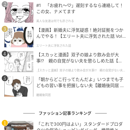
#1 「お疲れ〜♡」遅刻するなら連絡して！
この女、ナメてます
美人な友達は何でも許される
【漫画】新婚夫に浮気疑惑！絶対証拠をつか
んでやる！【エリート夫に浮気された話 Vol.
1】
エリート夫に浮気された話
【スカッと漫画】双子の娘より飲み会が大
事!? 親の自覚がない夫を懲らしめた話【第1
話】
【スカッと漫画】双子の娘より飲み会が大事!? 親の自覚がない夫を
懲らしめた話
「朝からどこ行ってたんだよ」いつまでも子
どもの習い事を把握しない夫【離婚後同居 Vo
l.1】
離婚後同居
ファッション記事ランキング
「これで300円はよい」スタンダードプロダ