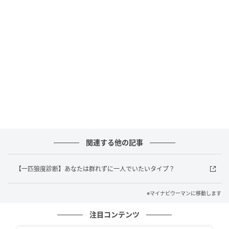
カラーは、ブルー、ベージュ、ブラックの3色展開とな
っています。
■商品概要
商品名：吸水サニタリーショーツ「雲パンツ」 発売
日：2026年4月8日 価格：2,280円 カラー展開：ブラ
ック／ベージュ／ブルー サイズ展開：S・M・L・XL・
2XL 販売場所：公式オンラインストア先行発売
（フォルサ）
関連する他の記事
元記事で読む
【一匹狼度診断】あなたは群れずに一人でいたいタイプ？
次の記事
※マイナビウーマンに移動します
インナーとアウターの境界を越える“ハイブリ
注目コンテンツ
ッドランジェリー”。「BRADELIS COUTUR