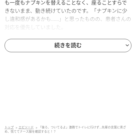
も一度もナプキンを替えることなく、座ることすらで
きないまま、動き続けていたのです。「ナプキンに少
し違和感があるかも……」と思ったものの、患者さんの
対応を優先していました。
すると先輩が背後からやってきて、小さな声でこう呼
続きを読む
び止められました。
「後ろ、ちょっとついてるよ」
その言葉を聞いた瞬間、心臓がドクンと鳴り、手が震
えました。慌ててトイレへ駆け込み個室で確認する
と、ピンク色のナース服には経血が漏れてシミになっ
ていました。
替えの白衣は手元になく、家に取りに行く時間もあり
ません。午後も患者さんの対応が残っていて、どうし
トップ
エピソード
「後ろ、ついてるよ」激務でトイレに行けず…先輩の言葉に青ざ
め、慌ててナース服を確認すると！？
たらいいのかわからず、私はトイレの個室で立ち尽く