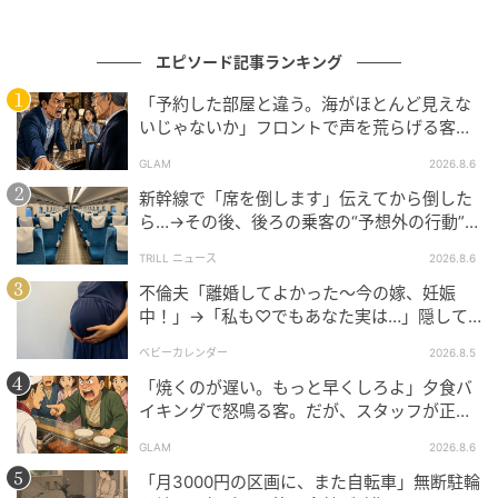
ママ。看護師や保健師として医療機関や高齢者施設で
勤務。自身の経験をもとに妊娠、出産、育児の体験談
エピソード記事ランキング
を執筆。
「予約した部屋と違う。海がほとんど見えな
イラスト：sawawa
いじゃないか」フロントで声を荒らげる客。
だが、支配人が予約記録を示した結果
※ベビーカレンダーが独自に実施したアンケートで集
GLAM
2026.8.6
めた読者様の体験談をもとに記事化しています（回答
新幹線で「席を倒します」伝えてから倒した
時期：2025年12月）
ら…→その後、後ろの乗客の“予想外の行動”に
「不快ですぐに立ち去りました」
TRILL ニュース
2026.8.6
ムーンカレンダー編集室では、女性の体を知って、毎
不倫夫「離婚してよかった〜今の嫁、妊娠
月をもっとラクに快適に、女性の一生をサポートする
中！」→「私も♡でもあなた実は…」隠して
記事を配信しています。すべての女性の毎日がもっと
いた事実を暴露した結果
ベビーカレンダー
2026.8.5
ラクに楽しくなりますように！
「焼くのが遅い。もっと早くしろよ」夕食バ
イキングで怒鳴る客。だが、スタッフが正論
ベビーカレンダー編集部／ムーンカレンダー編集室
を並べた結果
GLAM
2026.8.6
元記事で読む
「月3000円の区画に、また自転車」無断駐輪