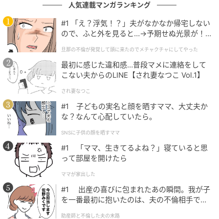
人気連載マンガランキング
それでも、困っていることに気づき、さりげなく手を
#1 「え？浮気！？」夫がなかなか帰宅しない
差し伸べてくれる人がいる。あの出来事を通して、私
ので、ふと外を見ると…→予期せぬ光景が！
は他人からのやさしさにどれだけ救われるかを知りま
｜旦那の不倫が発覚して頭に来たのでメチャ
旦那の不倫が発覚して頭に来たのでメチャクチャにしてやった
した。今度は私も、声に出せずに困っている人に気づ
クチャにしてやった
最初に感じた違和感…普段マメに連絡をして
ける人でありたい。そう思えた、大切な出来事です。
こない夫からのLINE【され妻なつこ Vol.1】
生理のトラブルは、多くの女性が経験したことがある
され妻なつこ
と思います。恥ずかしいことでも、弱さでもないのだ
#1 子どもの実名と顔を晒すママ、大丈夫か
と、あの日の私は先輩の姿から教わりました。
な？なんて心配していたら。
SNSに子供の顔を晒すママ
先輩が見せてくれたような自然なやさしさや助け合い
#1 「ママ、生きてるよね？」寝ていると思
が、もっと当たり前になれば、救われる人はきっと増
って部屋を開けたら
えるはずです。私もまた、あの日の先輩のように、そ
ママが家出した
っと声をかけられる人でいたいと思っています。
#1 出産の喜びに包まれたあの瞬間。我が子
を一番最初に抱いたのは、夫の不倫相手でし
著者：いとうみゆう／30代女性。2020年生まれの6歳
た。
の男の子、2024年生まれの2歳の女の子を子育て中の
助産師と不倫した夫の末路