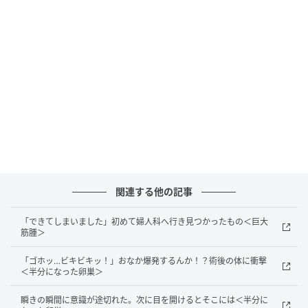
してしまいました。
窮地を救ってくれたのは…
途方に暮れていた私に、先輩が個室の外から声をかけ
てくれました。
「大丈夫？ これ使って！」
ドアを開けると、先輩は紙袋を差し出してくれまし
関連する他の記事
た。中を見ると、そこにはきれいに畳まれた替えの白
衣が。聞けば、遠い更衣室までわざわざ走って取りに
「できてしまいました」初めて婦人科へ行き見つかったもの＜巨大
行ってくれたそうです。
筋腫＞
「ゴホッ…ビキビキッ！」おなか爆発するんか！？術後の体に衝撃
「忙しいのにすみません……」
＜半分になった卵巣＞
謝る私に、先輩はやさしくこう返してくれました。
瞬きの瞬間に意識が途切れた。次に目を開けるとそこには＜半分に