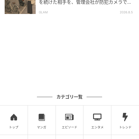
を続けた相手を、管理会社が防犯カメラで特
クリエイター情報
定した朝
GLAM
2026.8.5
ベビーカレンダー
ベビーカレンダーは妊娠・出産・育児の情報サイト
です。みんなのクチコミや体験談から産婦人科検
索、おでかけ情報、離乳食レシピまで。月間利用者1
000万人以上。
作品をもっとみる
の記事をもっとみる
カテゴリ一覧
トップ
マンガ
エピソード
エンタメ
トレンド