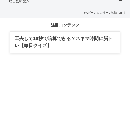
なった卵巣＞
「誰にでもあることだよ。着替えたら戻っておいで」
※ベビーカレンダーに移動します
そのひと言に、私は心の底から救われました。
注目コンテンツ
工夫して10秒で暗算できる？スキマ時間に脳ト
先輩のさりげないやさしさ
レ【毎日クイズ】
恥ずかしい、情けない、消えてしまいたいーー。
さっきまで、そんな気持ちでいっぱいでした。けれ
ど、先輩の言葉を聞いた途端、その苦しさが少しずつ
やわらいでいったのです。
生理のトラブルは、決して珍しいことではありませ
ん。とはいえ、いざ自分のこととなると、周囲に知ら
れたくなくて、ひとりで抱え込んでしまうこともあり
ます。あの日の私も、まさにそうでした。