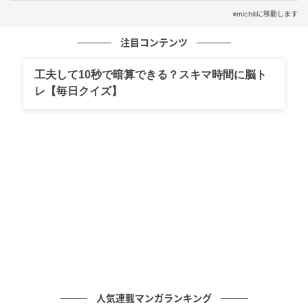
※michillに移動します
注目コンテンツ
工夫して10秒で暗算できる？スキマ時間に脳ト
レ【毎日クイズ】
出典：ユニクロ公式オンラインストア
ティアードマキシスカート
￥3,990（税込）
人気連載マンガランキング