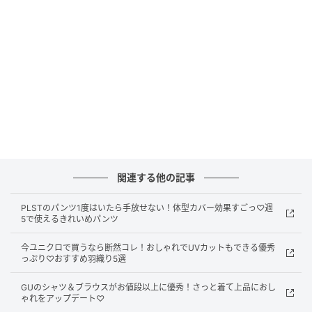
ルエットで、自然とスタイルアップが叶います。長め
のスリット入りで足さばきがよく、抜け感もプラス♪
カジュアルにもきれいめにも着回せる万能アイテムで
す。
ふんわり軽やか♡ティアードマキシスカート
関連する他の記事
PLSTのパンツ1度はいたら手放せない！体型カバー効果すごっ♡週
5で使えるきれいめパンツ
今ユニクロで買うなら断然コレ！おしゃれでUVカットもできる優秀
っぷり♡おすすめ羽織り5選
GUのシャツ＆ブラウスがお値段以上に優秀！さっと着て上品におし
ゃれをアップデート♡