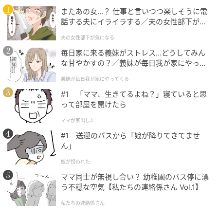
コットン100％の楊柳素材で、軽やかで涼しげな印象
またあの女…？ 仕事と言いつつ楽しそうに電
に仕上がるティアードスカート。裾のタックデザイン
話する夫にイライラする／夫の女性部下が気
が動きに表情を生み、シンプルなトップス合わせでも
になる（1）【夫婦の危機 まんが】
夫の女性部下が気になる
サマ見えします。ふんわり広がるシルエットながらも
毎日家に来る義妹がストレス…どうしてみん
重たく見えず、自然と体型カバーも◎。
な甘やかすの？／義妹が毎日我が家にやって
くる（1）【義父母がシンドイんです！ まん
義妹が毎日我が家にやってくる
が】
軽やかで上品♪コットンナイロンサーキュラ
#1 「ママ、生きてるよね？」寝ていると思
ースカート
って部屋を開けたら
ママが家出した
#1 送迎のバスから「娘が降りてきてませ
ん」
娘が拐われた
ママ同士が無視し合い？ 幼稚園のバス停に漂
う不穏な空気【私たちの連絡係さん Vol.1】
私たちの連絡係さん