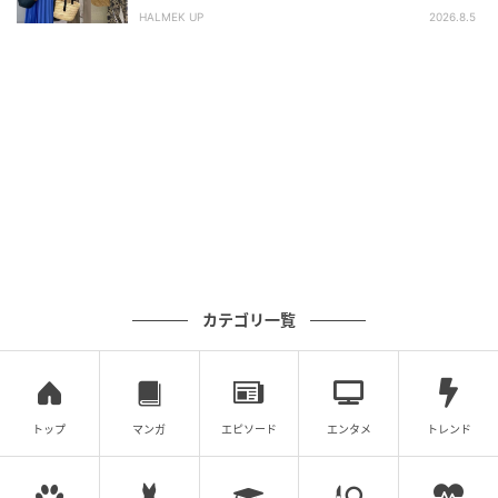
￥3,990（税込）
HALMEK UP
2026.8.5
コットンナイロン素材の清涼感で、軽やかにはけるロ
ングスカート。美しいフレア分量のサーキュラーシル
エットが動くたびに広がり、女性らしさを引き立てま
す。ウエストは伸びがよくストレスフリーながら、カ
ッティングデザインで腰まわりはすっきりとした印象
に♪
脚長見え効果◎マーメイドマキシスカート
カテゴリ一覧
トップ
マンガ
エピソード
エンタメ
トレンド