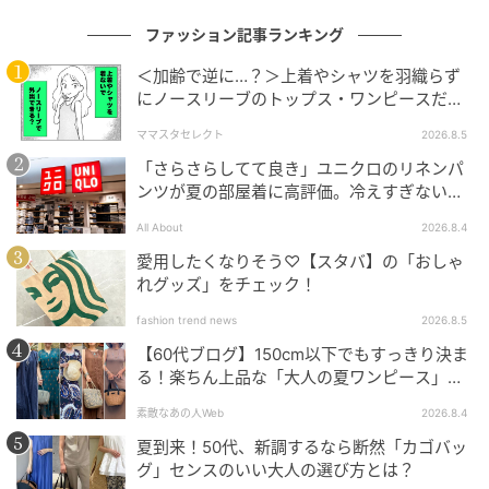
ファッション記事ランキング
＜加齢で逆に…？＞上着やシャツを羽織らず
にノースリーブのトップス・ワンピースだけ
で外出できる？
ママスタセレクト
2026.8.5
「さらさらしてて良き」ユニクロのリネンパ
ンツが夏の部屋着に高評価。冷えすぎない肌
触りが決め手
All About
2026.8.4
愛用したくなりそう♡【スタバ】の「おしゃ
れグッズ」をチェック！
fashion trend news
2026.8.5
【60代ブログ】150cm以下でもすっきり決ま
る！楽ちん上品な「大人の夏ワンピース」コ
ーデ６選
出典：ユニクロ公式オンラインストア
素敵なあの人Web
2026.8.4
夏到来！50代、新調するなら断然「カゴバッ
コットンナイロンサーキュラースカート
グ」センスのいい大人の選び方とは？