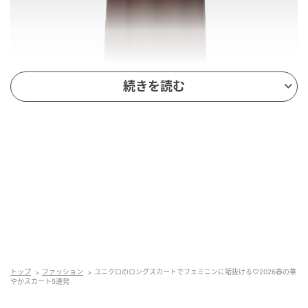
続きを読む
出典：ユニクロ公式オンラインストア
クレープジャージーナロースカート
￥2,990（税込）
トップ
ファッション
ユニクロのロングスカートでフェミニンに垢抜ける♡2026春の華
クレープジャージー素材で、やわらかく快適なはき心
やかスカート5連発
地のナロースカート。縦ラインを強調するすっきりシ