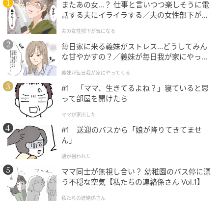
またあの女…？ 仕事と言いつつ楽しそうに電
話する夫にイライラする／夫の女性部下が気
になる（1）【夫婦の危機 まんが】
夫の女性部下が気になる
毎日家に来る義妹がストレス…どうしてみん
な甘やかすの？／義妹が毎日我が家にやって
くる（1）【義父母がシンドイんです！ まん
義妹が毎日我が家にやってくる
が】
#1 「ママ、生きてるよね？」寝ていると思
って部屋を開けたら
ママが家出した
#1 送迎のバスから「娘が降りてきてませ
ん」
娘が拐われた
ママ同士が無視し合い？ 幼稚園のバス停に漂
う不穏な空気【私たちの連絡係さん Vol.1】
私たちの連絡係さん