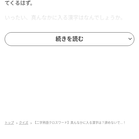
てくるはず。
いったい、真んなかに入る漢字はなんでしょうか。
正解を知りたい人は、もう少しスクロールしてみてく
続きを読む
ださい。
トップ
クイズ
【二字熟語クロスワード】真んなかに入る漢字は？諦めないで...！