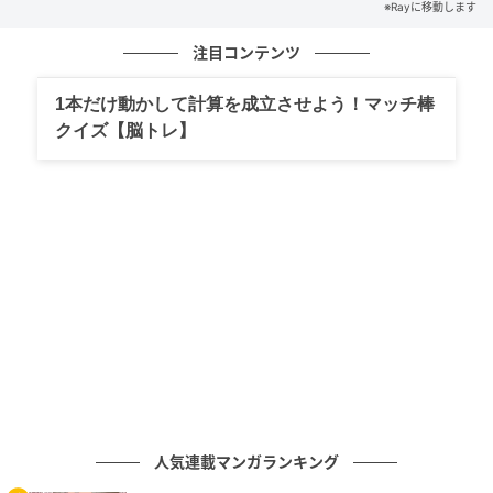
※Rayに移動します
みなさんはわかりましたか？
注目コンテンツ
ぜひ友だちや家族と一緒に楽しんでみてくださいね。
1本だけ動かして計算を成立させよう！マッチ棒
クイズ【脳トレ】
※解答は複数ある場合があります。
ライター Ray WEB編集部
元記事で読む
次の記事
【漢字クイズ】「井土ヶ谷」はなんて読む？
答えはひらがな4文字…！？
の記事をもっとみる
人気連載マンガランキング