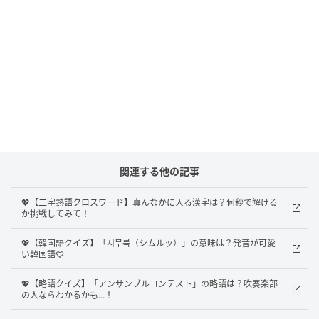
Ray(レイ)
果たして、正解は？
関連する他の記事
💖【二字熟語クロスワード】真んなかに入る漢字は？何秒で解ける
正解は、
「針
」
でした！
か挑戦してみて！
真んなかに「針」という漢字をいれることで、4つの熟
💖【韓国語クイズ】「시무룩（シムルッ）」の意味は？発音が可愛
い韓国語♡
語
「長針、秒針、針金、針路
」
が完成します。
💖【略語クイズ】「アンサンブルコンテスト」の略語は？吹奏楽部
「針」ひとつとってもさまざまな熟語があることがわ
の人ならわかるかも...！
かりますね。