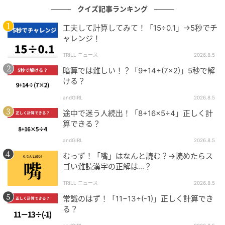
クイズ記事ランキング
工夫して計算してみて！「15÷0.1」→5秒でチ
ャレンジ！
TRILL ニュース
2026.8.5
暗算では難しい！？「9+14÷(7×2)」5秒で解
ける？
andGIRL
2026.8.5
途中で迷う人続出！「8+16×5÷4」正しく計
算できる？
andGIRL
2026.8.5
むっず！「嘴」はなんと読む？→読めたらス
ゴい難読漢字の正解は…？
TRILL ニュース
2026.8.5
常識のはず！「11−13÷(-1)」正しく計算でき
る？