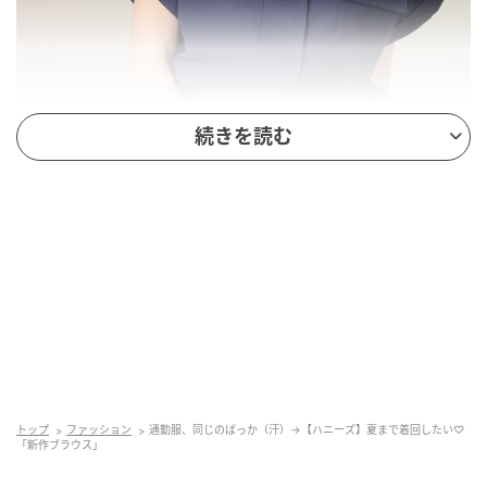
続きを読む
出典：ハニーズ
【ハニーズ】「ポケット付ブラウス」¥3,980（税込）
両胸のフラップポケットがアクセントになった、ワー
ク感漂う一着。シックな色味を選べば、ミリタリーデ
ィテールも都会的で上品な雰囲気に仕上がります。二
トップ
ファッション
通勤服、同じのばっか（汗）→【ハニーズ】夏まで着回したい♡
の腕をスマートにカバーしてくれる袖のデザインと、
「新作ブラウス」
すっきりとしたバンドカラーが知的なシルエットを演