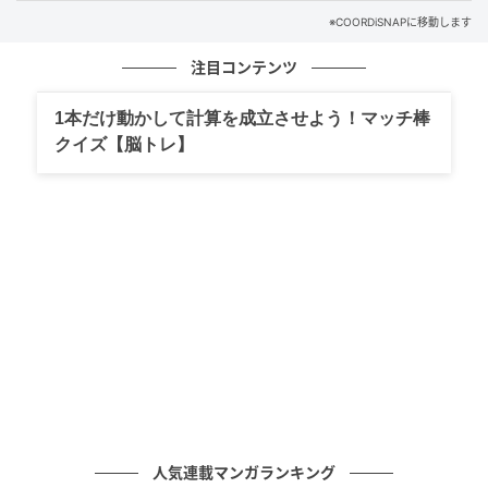
※COORDiSNAPに移動します
注目コンテンツ
1本だけ動かして計算を成立させよう！マッチ棒
クイズ【脳トレ】
出典：ハニーズ
【ハニーズ】「フリルブラウス」¥2,680（税込）
フロントから肩にかけて贅沢にあしらわれたフリル
が、顔まわりを華やかに彩る一着。少しくすんだニュ
アンスカラーが、大人にふさわしい甘すぎない清潔感
を生んでくれます。ほどよくゆとりのある袖のライン
人気連載マンガランキング