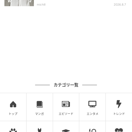
モードなシャレ感を漂わせる一着です。シンプルなが
選
michill
2026.8.7
らもデザイン性が高く、端正な大人の落着きを感じさ
せてくれそう。なめらかな素材が作る流れるようなシ
ルエットが、やわらかな印象を与えてくれるのも好印
象。首まわりがすっきりするノーカラータイプなの
で、ネックレスなどのアクセサリーで気品をプラスし
ても素敵です。
※すべての商品情報・画像はハニーズ出典です。
※記事内の情報は執筆時のものになります。価格変更
や、販売終了の可能性もございます。最新の商品情報
カテゴリ一覧
は各お店・ブランドなどにご確認くださいませ。
writer：S.Kaji
元記事で読む
トップ
マンガ
エピソード
エンタメ
トレンド
次の記事