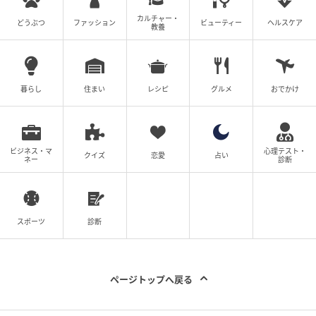
寒暖差の激しい今こそ「ジャケット」！ 30代
カルチャー・
どうぶつ
ファッション
ビューティー
ヘルスケア
教養
ママが着回す「おしゃ見えコーデ」【GeeR
A】
の記事をもっとみる
暮らし
住まい
レシピ
グルメ
おでかけ
ビジネス・マ
心理テスト・
クイズ
恋愛
占い
ネー
診断
スポーツ
診断
ページトップへ戻る