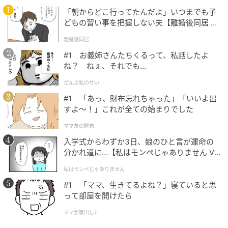
も、女性らしい柔らかなシルエットを描くポイント。
「朝からどこ行ってたんだよ」いつまでも子
ゆったりとしたシルエットながらも、イン・アウトど
どもの習い事を把握しない夫【離婚後同居 Vo
ちらもすっきりサマ見えするのが嬉しいところ。
l.1】
離婚後同居
#1 お義姉さんたちくるって、私話したよ
ね？ ねぇ、それでも…
アシメデザインでこなれ感を演出
ぜんぶ私のせい
#1 「あっ、財布忘れちゃった」「いいよ出
すよ〜！」これが全ての始まりでした
ママ友の財布
入学式からわずか3日、娘のひと言が運命の
分かれ道に…【私はモンペじゃありません Vo
l.1】
私はモンペじゃありません
#1 「ママ、生きてるよね？」寝ていると思
って部屋を開けたら
ママが家出した