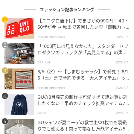
ファッション記事ランキング
【ユニクロ値下げ】でまさかの990円！ 40・
50代が今 → 秋まで着回したい♡「即戦力ト
ップス」
fashion trend news
2026.8.7
「1000円には見えなかった」スタンダードプ
ロダクツのリュックが「高見えする」の声。
2個購入する人も
All About
2026.8.7
8/5（水）〜【しまむらチラシ】で発見！ 8/1
出典：ハニーズ
5（土）まで予約できる「大人アイテム」っ
て？
【GLACIER lusso】「アシメフリルブラウス」
fashion trend news
2026.8.7
¥3,980（税込）
GUの8月発売の新作は可愛すぎて絶対買い逃
したくない！早めのチェック推奨アイテム7
連発
こちらは、ハニーズの一部店舗でも買える大人向けブ
michill
2026.8.7
ランド【GLACIER lusso（グラシアルッソ）】の新作
GUシャツが夏コーデの救世主♡1枚でも羽織
ブラウス。片側に寄せたアシンメトリーなフリルが、
りでも使える！買って損なし万能アイテム5