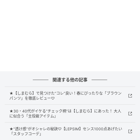
出。落ち着いたトーンでセットアップ風に着こなすこ
とで、取引先との打ち合わせなど、気合を入れたいお
仕事シーンにも映えるはず。
華やかなフリルでほんのり甘めに
関連する他の記事
★【しまむら】で見つけた“コレ”良い！春にぴったりな「ブラウン
パンツ」を徹底レビュー♡
★30・40代がイケる“チェック柄”は【しまむら】にあった！ 大人
に似合う「主役級アイテム」
★“透け感”がオシャレの秘訣♡【LEPSIM】センス1000点あげたい
「スタッフコーデ」