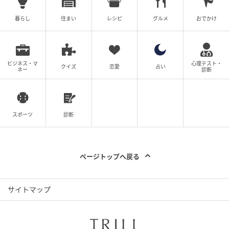
暮らし
住まい
レシピ
グルメ
おでかけ
ビジネス・マ
心理テスト・
クイズ
恋愛
占い
ネー
診断
ママ広場
スポーツ
診断
「何を言っても言い訳にしか聞こえない。この間ヒナ
子さん送って行った時もでしょ？もういいから」うん
ざりしながらそう言うと、「ちがうってカオル・・」
ページトップへ戻る
と元カノの名前を言うレイ。「あっ」そう言った後す
ぐに気づいたようでしたが、
サイトマップ