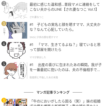
最初に感じた違和感…普段マメに連絡をして
こない夫からのLINE【され妻なつこ Vol.1】
され妻なつこ
#1 子どもの実名と顔を晒すママ、大丈夫か
な？なんて心配していたら。
ママ広場
SNSに子供の顔を晒すママ
「は？何これ？」とスマホを眺めているとすぐにレイ
#1 「ママ、生きてるよね？」寝ていると思
から電話が。「・・はい」と電話に出ると、「ごめ
って部屋を開けたら
ん！ごめん！メッセージ見た！？」とかなり慌ててい
ママが家出した
る様子。
#1 出産の喜びに包まれたあの瞬間。我が子
を一番最初に抱いたのは、夫の不倫相手でし
た。
助産師と不倫した夫の末路
マンガ記事ランキング
「牛のにおいがしたら困る（笑）」妹の結婚