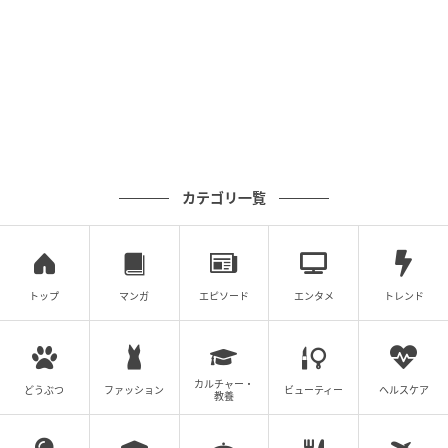
としどろもどろのレイに「いや、もういいよ。言い
訳」私がそう言うト、「イヤイヤイヤ話を聞いてよ」
と焦っている様子のレイが言いました。
カテゴリ一覧
トップ
マンガ
エピソード
エンタメ
トレンド
カルチャー・
どうぶつ
ファッション
ビューティー
ヘルスケア
教養