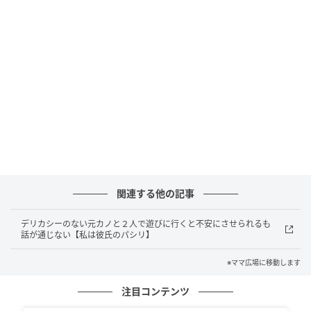
ママ広場
元カノのカオルさんと会った数日後のこと。レイから
カオルが遊ぼうと言っていると聞き、「どうして？」
と怪訝な表情になる私。「デリカシーがないと思う」
と断ると「じゃ、俺行ってくる」と言うレイに「不安
にさせてる時点でおかしいでしょ！」と詰め寄りまし
関連する他の記事
た。
デリカシーのない元カノと２人で遊びに行くと不安にさせられるも
その後、「なんだかんだ結局許してるけど・・私『結
話が通じない【私は彼氏のパシリ】
婚』に執着してるだけなのかも」と仕事中に考えてい
た私は、「将来・・本当にやっていけるのかな・・」
※ママ広場に移動します
そう呟きました。するとスマホにメッセージが。そこ
注目コンテンツ
には「じゃ、今日ヒナんち泊まってもいい？」と書か