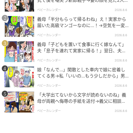
式で僕を嘲笑う新郎親子→妻の顔を見た2人が
絶句したワケ
ベビーカレンダー
2026.8.6
義母「半分もらって帰るわね」え！実家から
届いた高級マンゴーなのに…！→空気を一変
させた4歳娘の痛快な一言とは
ベビーカレンダー
2026.8.6
義母「子どもを置いて食事に行く嫁なんて」
夫「息子を連れて実家に帰る！」翌日、夫が
謝罪してきたワケ
ベビーカレンダー
2026.8.6
娘「なんで…」閑散とした車内で娘に密着し
てくる男→私「いいの…もう少しだから」男
が血相を変え逃げたワケ
ベビーカレンダー
2026.8.6
「大学出てないから文字が読めないのね」義
母が両親へ侮辱の手紙を送付→義父に相談
後、訪れた末路とは
ベビーカレンダー
2026.8.6
ママ広場
「あれは、その・・泊まるけど別に何もなくって！」