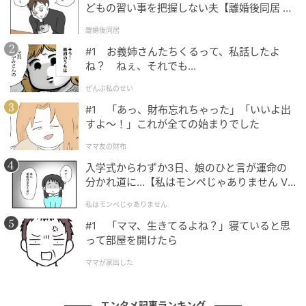
けないでください」って差し出しているものなんで
どもの習い事を把握しない夫【離婚後同居 Vo
l.1】
す。 でも、ふゆには、ただ小さくなっているだけじゃ
離婚後同居
なくて、「角（ツノ）」を持たせるということをして
#1 お義姉さんたちくるって、私話したよ
います。それは、自分だけの取り柄を伸ばしていくこ
ね？ ねぇ、それでも…
と。頭がいいことも、女の人にとっては引け目になり
ぜんぶ私のせい
やすい。しかも、貧しい家庭で育った。そういう子
#1 「あっ、財布忘れちゃった」「いいよ出
が、自分だけの良さに気づいていく話なんです。
すよ〜！」これが全ての始まりでした
ママ友の財布
──若さや勢いだけでは戦えなくなってきた40代も、
まさに「自分は何を持てるのか」と向き合う時期です
入学式からわずか3日、娘のひと言が運命の
分かれ道に…【私はモンペじゃありません Vo
ね。
l.1】
朝倉さん：若いときのものとは違うもので、自分を立
私はモンペじゃありません
てていくしかないですよね。このお話を読んで、自分
#1 「ママ、生きてるよね？」寝ていると思
って部屋を開けたら
自身の取り柄に目を向けてもらえたら、と思います。
ママが家出した
エンタメ記事ランキング