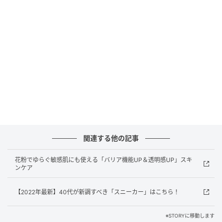
──『けんぐゎい』の舞台は江戸時代なのに、どうし
てこんなに今の時代に近いんだろう、と感じました。
朝倉さん：むしろ、今の時代のほうが大変なんじゃな
いかな、とは思います。選択肢が増えちゃっての辛さ
なんですよね。昔は女性の幸せ、選ぶ道はほぼ一つし
かなかったじゃないですか。結局、嫁に行くという。
器量がよければ玉の輿があるかもしれない、でもそれ
だけ。でも今は、母であることも、母でないことも、
妻であることも、妻でないことも、それぞれにまた辛
関連する他の記事
さがある。いろんなところで、いろんな目があって、
花粉でゆらぐ敏感肌にも使える「バリア機能UP＆透明感UP」スキ
クリアしなきゃいけないことが多い。だから、今の時
ンケア
代のほうが大変だとは思います。
【2022年最新】40代が新調すべき「スニーカー」はこちら！
──選べるようになったのに、選んだあとも苦しい。
しかも露骨には言われないのに、何となくそう見られ
※STORYに移動します