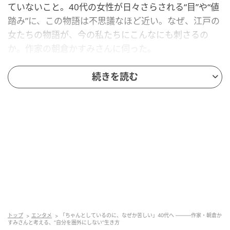
ていないこと。40代の女性が日々さらされる“目”や“値
踏み”に、この物語は不思議なほど近い。なぜ、江戸の
女たちの物語が、今の私たちにこんなにも刺さるの
か。作家の朝倉かすみさんに伺った。
続きを読む
「選べるはずなのに苦しい」のが、今の私た
ちかもしれない
物語の主人公は、ふゆという女性。幼い頃に疱瘡（天
然痘）を患い、顔に痕が残った。頭が良く、手習いの
腕も確かで、観察力も鋭い。それでも江戸の時代、器
量が悪いというただそれだけで、嫁入りの話は端から
除外される。父を亡くしたふゆは、妹・りよとともに
奉公に出るが、働く場所も生き方も誰かに決められて
いく。この物語は、そんなふゆが“圏外”に生まれなが
ら、自分の場所を自分の手でつかみ取っていく——静
トップ
エンタメ
「ちゃんとしているのに、なぜか苦しい」40代へ ―――作家・朝倉か
すみさんと考える、“自分を圏外にしない”生き方
かで、骨太な一冊だ。