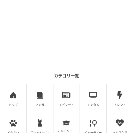
思わないんですよね。認めているわけではないです
よ。でも、こういうもんだっていうことを言う人が近
くにいるかいないか、もしかしたら大事なことなのか
もしれません。本人としては傷つくし、ひどいことな
んだけど。心を太くさせようとしているのかもしれな
いし、そうじゃないかもしれない。
──40代は、まだ娘でもあるのに、もう母でもある年
代。親から受け取った言葉に苦しみながら、自分もま
た子どもに何かを渡してしまっているかもしれませ
カテゴリ一覧
ん。
朝倉さん：母であることも、母でないことも辛い。妻
であることも、妻でないことも辛い。結局、どっちで
トップ
マンガ
エピソード
エンタメ
トレンド
も辛いんだと思うんです。どの立場にいても、何かし
ら「こうじゃなければ」って目線がある。母なら母で
「ちゃんとできているか」って測られるし、母でなけ
カルチャー・
どうぶつ
ファッション
ビューティー
ヘルスケア