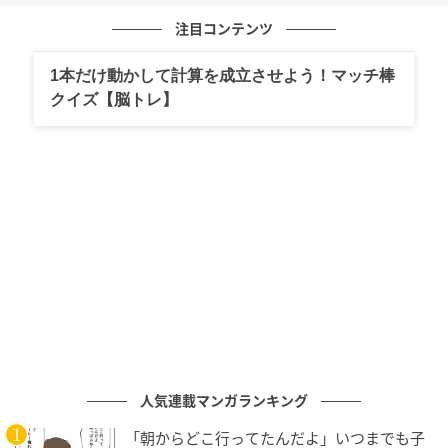
ているな、と感じます。
注目コンテンツ
朝倉さん：昔だったら「仕方ない」って思うしかなか
1本だけ動かして計算を成立させよう！マッチ棒
ったところがありますよね。でも今は色んな選択肢が
クイズ【脳トレ】
あるように見えるから、余計に諦められない。そこに
関しては、今の時代のほうがしんどいのかもしれない
ですね。
主人公の“微笑み”は、感じのよさじゃなく「攻
撃しないで」の意味だった
──主人公のふゆが、相手の機嫌を損ねないために微
笑みますよね。現代でも、職場でも、ママ友の間で
も、無意識にやっていることかもしれません。
人気連載マンガランキング
朝倉さん：あれは、私を「攻撃しないで」っていうこ
とですね。感じよくしているというより、先に「傷つ
「朝からどこ行ってたんだよ」いつまでも子