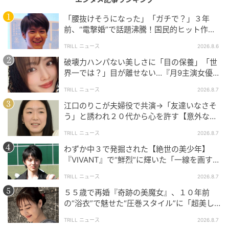
「腰抜けそうになった」「ガチで？」３年
前、“電撃婚”で話題沸騰！国民的ヒット作
『逃げ恥』で異彩放った【国宝級イケメン】
TRILL ニュース
2026.8.6
破壊力ハンパない美しさに「目の保養」「世
界一では？」目が離せない…『月9主演女優
（34歳）』“極上”美ショットがすごい
TRILL ニュース
2026.8.7
江口のりこが夫婦役で共演→「友達いなさそ
う」と誘われ２０代から心を許す【意外な親
友芸人】とは？
TRILL ニュース
2026.8.7
大人になってもこびりつくように残る、母の言
わずか中３で発掘された【絶世の美少年】
葉…
『VIVANT』で“鮮烈”に輝いた「一線を画す」
イケメン俳優
──母の言葉の重さも、作品の底にずっと流れている
TRILL ニュース
2026.8.7
ように感じました。他人の言葉よりずっと深く、心に
５５歳で再婚『奇跡の美魔女』、１０年前
残ります。
の“浴衣”で魅せた“圧巻スタイル”に「超美し
い」「うっとり」
TRILL ニュース
2026.8.7
朝倉さん：でも私は、ふゆのおっかあを全部悪いとは