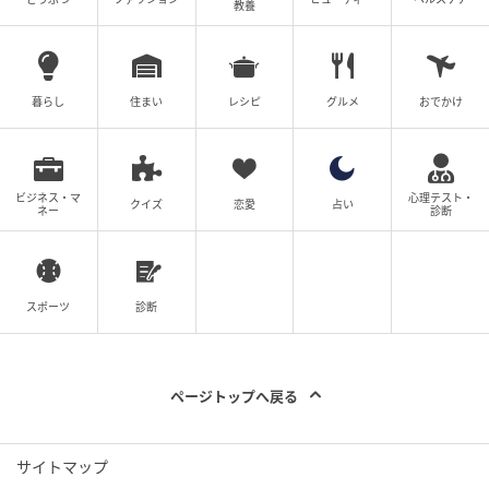
教養
れば母でないことで何かを言われる。妻でも、妻でな
くても、同じで。だから「正解の側」なんてどこにも
ないんじゃないかな、と思います。それがわかるだけ
暮らし
住まい
レシピ
グルメ
おでかけ
で、少し楽になれる気がするんですよね。自分だけじ
ゃないんだって。どの場所にいる人も、みんなどこか
が辛い。そういうことを、この物語の中に登場する女
たちが、それぞれの形で見せてくれていると思うんで
ビジネス・マ
心理テスト・
クイズ
恋愛
占い
ネー
診断
す。
主人公がたどり着いたのは、“救われること”じ
スポーツ
診断
ゃなく、自分を立てること
ページトップへ戻る
サイトマップ