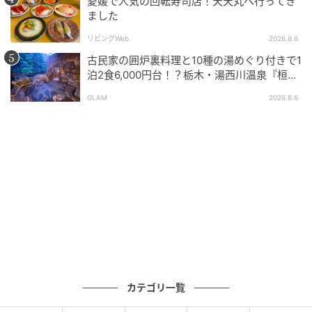
愛媛で人気の回転寿司店！天天丸へ行ってき
ました
リビングWeb
2026.8.6
古民家の囲炉裏料理と10種の湯めぐり付きで1
泊2食6,000円台！？栃木・湯西川温泉『桓武
平氏ゆかりの宿 揚羽』で叶う秘境ステイ
GLAM
2026.8.6
カテゴリ一覧