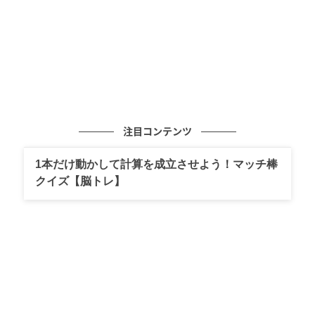
店の前に立つと右手には海、左手には路面を走る江ノ電を眺められる、気持
注目コンテンツ
ちのよい場所。
のどかな春の海を見に腰越へ。海岸をお散歩した後に
1本だけ動かして計算を成立させよう！マッチ棒
クイズ【脳トレ】
立ち寄りたいのは、海から歩いて2分もかからない場所
にある小さなお店、Minori Bake。ここは自家製の焼き
菓子とワインやクラフトビールが楽しめるお店だ。
もともとはオンライン販売からスタートしたのだが、
そこで販売され人気を集めていたのが、「アペロ缶」
という名のクッキー缶で、ワインに合う焼き菓子がギ
ュッと詰まっている。