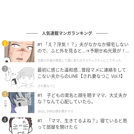
その製作のためのアトリエを探していたところ、出会
ったのが海のそばの物件だった。こんな気持ちの良い
場所ならと、カウンターをつくり、ゲストがドリンク
人気連載マンガランキング
とともに一息つける場所としたのだそう。
#1 「え？浮気！？」夫がなかなか帰宅しない
ので、ふと外を見ると…→予期せぬ光景が！
｜旦那の不倫が発覚して頭に来たのでメチャ
旦那の不倫が発覚して頭に来たのでメチャクチャにしてやった
クチャにしてやった
最初に感じた違和感…普段マメに連絡をして
こない夫からのLINE【され妻なつこ Vol.1】
され妻なつこ
#1 子どもの実名と顔を晒すママ、大丈夫か
な？なんて心配していたら。
SNSに子供の顔を晒すママ
#1 「ママ、生きてるよね？」寝ていると思
って部屋を開けたら