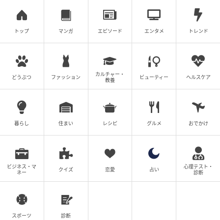
ヴィクトリアケーキ ￥650、グラスワイン ￥1000
紅茶やハーブティーもあるが、コーヒーが飲みたけれ
トップ
マンガ
エピソード
エンタメ
トレンド
ば、「すぐお隣においしいお店がありますよ」と、隣
に並ぶ自家焙煎コーヒーを出すお店を案内するそう。
カルチャー・
どうぶつ
ファッション
ビューティー
ヘルスケア
Minori Bakeの焼き菓子をテイクアウトして、お隣でコ
教養
ーヒーとともに楽しむこともできるとのことで、そん
なアットホームな雰囲気も腰越という町らしい。
暮らし
住まい
レシピ
グルメ
おでかけ
ビジネス・マ
心理テスト・
クイズ
恋愛
占い
ネー
診断
スポーツ
診断