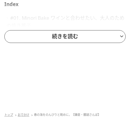
Index
#01. Minori Bake ワインと合わせたい、大人のため
の焼き菓子
#02. aniko enoshima イタリア・マルケ州の郷土料
続きを読む
理に出会える
#03. cohiki ずっとそばに置いておきたい雑貨を探し
に
#01. Minori Bake ワインと合わせたい、大人
のための焼き菓子
トップ
おでかけ
春の海をのんびりと眺めに。【鎌倉・腰越さんぽ】