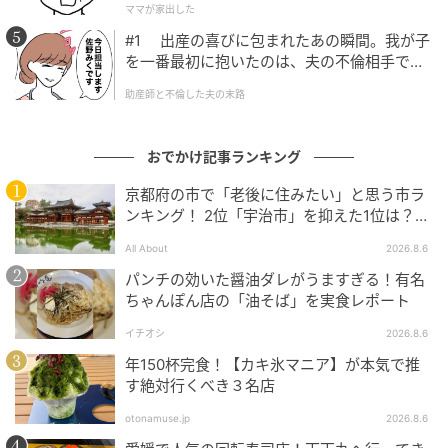
焼き菓子はスコーンやマフィン、パウンドケーキなど、8種類ほどを用意。お
ママが家出した
すすめのガトーナンテはフランスの港町ナントの焼き菓子で、ラム酒を効か
せた大人の味わい。
#1 出産の喜びに包まれたあの瞬間。我が子
を一番最初に抱いたのは、夫の不倫相手でし
「大人のための、ちょっとしたご褒美になるような焼
た。
助産師と不倫した夫の末路
き菓子をつくっています」と言う、店主の大田みのり
さん。
おでかけ記事ランキング
店内で飲めるナチュラルワインは赤、白、泡があり、
京都府の市で「老後に住みたい」と思う市ラ
クラフトビールも4〜6種類から選べる。「この焼き菓
ンキング！ 2位「宇治市」を抑えた1位は？
子に合うお酒を」とオーダーするのもおすすめだ。
【2026年調査】
All About
2026.8.6
パンチの効いた醤油ダレがうますぎる！有名
ちゃんぽん店の「油そば」を実食レポート
イチオシ
2026.8.6
年150杯完食！【カキ氷マニア】が本気で推
す絶対行くべき３名店
otonamuse.jp
2026.8.6