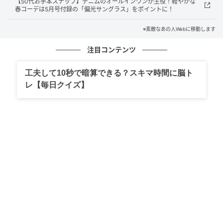
【50代お手本スナップ】デニムのオールインワンが主役！軽やかな
春コーデは5月号付録の「偏光サングラス」をポイントに！
※素敵なあの人Webに移動します
注目コンテンツ
工夫して10秒で暗算できる？スキマ時間に脳ト
レ【毎日クイズ】
素敵なあの人Web
「顔まわりはラタンの大ぶりなイヤリングで、目を引
きながらも夏らしく軽快なアクセントに。手元はカフ
タンチュニックにマッチするルイ・ヴィトンのバング
ルで、優美な雰囲気をプラスしてみました」