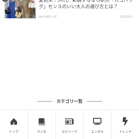
グ」センスのいい大人の選び方とは？
セタイチロウ
バッグ・バングル
HALMEK UP
2026.8.5
ルイ・ヴィトン
編集部コメント
鮮やかな赤と細やかな柄がエキゾチックなカフタンチ
ュニックが、ボトムスや小物でエレガントに着地。ボ
トムスや小物で落ち着きのあるシンプルなアイテムに
することで、さらにカフタンチュニックが着映えてい
ます。
カテゴリ一覧
トップ
マンガ
エピソード
エンタメ
トレンド