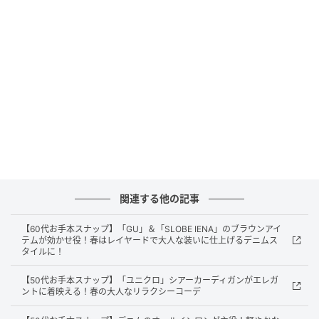
エットなので、着心地がよくストンとした落ち感がス
タイルよく見せてくれます」
関連する他の記事
【60代お手本スナップ】「GU」＆「SLOBE IENA」のブラウンアイ
テムが効かせ役！春はレイヤードで大人な装いに仕上げるデニムス
タイルに！
【50代お手本スナップ】「ユニクロ」シアーカーディガンがエレガ
ントに着映える！春の大人なリラクシーコーデ