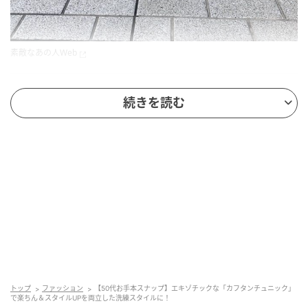
素敵なあの人Web
今回のモデル
続きを読む
尾崎千枝さん
55歳
この日は『素敵なあの人』と『大人のおしゃれ手帖』
が主催する「素敵な大人のごきげんフェス2026」に参
加していた尾崎さん。
「鮮明な赤が目を引き、一枚で着映える『カフタンチ
ュニック』を主役にコーディネート。エキゾチックな
柄が際立つ分、ボトムスやシューズはシンプルできれ
トップ
ファッション
【50代お手本スナップ】エキゾチックな「カフタンチュニック」
で楽ちん＆スタイルUPを両立した洗練スタイルに！
いめなものをセレクトしました。ゆったりとしたシル