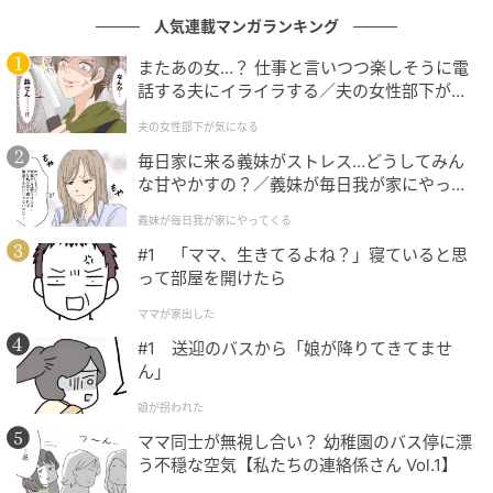
人気連載マンガランキング
またあの女…？ 仕事と言いつつ楽しそうに電
話する夫にイライラする／夫の女性部下が気
になる（1）【夫婦の危機 まんが】
夫の女性部下が気になる
毎日家に来る義妹がストレス…どうしてみん
な甘やかすの？／義妹が毎日我が家にやって
くる（1）【義父母がシンドイんです！ まん
義妹が毎日我が家にやってくる
が】
#1 「ママ、生きてるよね？」寝ていると思
って部屋を開けたら
ママが家出した
#1 送迎のバスから「娘が降りてきてませ
ん」
娘が拐われた
ママ同士が無視し合い？ 幼稚園のバス停に漂
う不穏な空気【私たちの連絡係さん Vol.1】