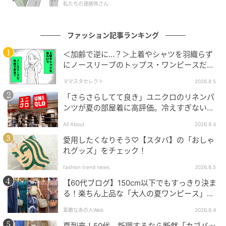
私たちの連絡係さん
素敵なあの人Web
「足元は深みのあるメタリックなパンプスを合わせて
ファッション記事ランキング
みました。ボトムスに馴染みながらもほどよく煌めい
＜加齢で逆に…？＞上着やシャツを羽織らず
て、エレガントな雰囲気にまとまっています」
にノースリーブのトップス・ワンピースだけ
で外出できる？
※紹介した商品はすべて私物です。編集部やメーカーへ
ママスタセレクト
2026.8.5
のお問い合わせはご遠慮ください。
「さらさらしてて良き」ユニクロのリネンパ
ンツが夏の部屋着に高評価。冷えすぎない肌
※画像・文章の無断転載はご遠慮ください。
触りが決め手
All About
2026.8.4
愛用したくなりそう♡【スタバ】の「おしゃ
コーデアイテム＆ブランド
れグッズ」をチェック！
カフタンチュニック
fashion trend news
2026.8.5
ワタシノオヘソ
【60代ブログ】150cm以下でもすっきり決ま
る！楽ちん上品な「大人の夏ワンピース」コ
ボトムス
ーデ６選
UNITED ARROWS
素敵なあの人Web
2026.8.4
シューズ
夏到来！50代、新調するなら断然「カゴバッ