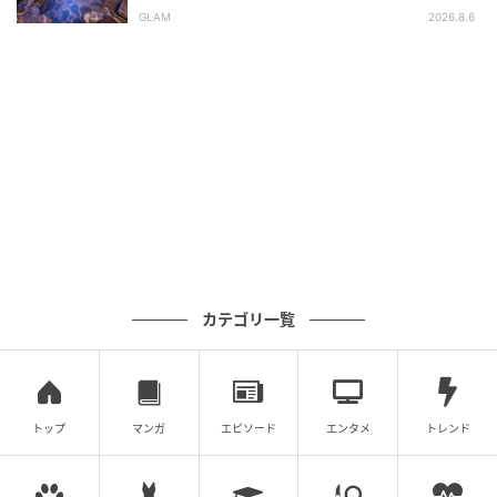
平氏ゆかりの宿 揚羽』で叶う秘境ステイ
に味わい深さが感じられるパンケーキです。
GLAM
2026.8.6
公式サイト：https://www.tysons.jp/ivyplace/
【富ヶ谷】自家製のラムバターが添えられた
大人なパンケーキ「MEALS ARE
DELIGHTFUL」
カテゴリ一覧
トップ
マンガ
エピソード
エンタメ
トレンド