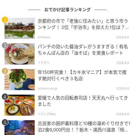
おでかけ記事ランキング
京都府の市で「老後に住みたい」と思う市ラ
ンキング！ 2位「宇治市」を抑えた1位は？
【2026年調査】
All About
2026.8.6
パンチの効いた醤油ダレがうますぎる！有名
「クラシックバターミルクパンケーキ」1750円
ちゃんぽん店の「油そば」を実食レポート
東京・代官山にある「IVY PLACE（アイビィー プレイ
イチオシ
2026.8.6
ス）」。都心にありながら、軽井沢に来たかのような
年150杯完食！【カキ氷マニア】が本気で推
す絶対行くべき３名店
雰囲気のレストランです。おしゃれで洗練された店内
で朝のすがすがしい空気を感じながら、もちふわ食感
otonamuse.jp
2026.8.6
のシンプルで上品なパンケーキがいただけます！
愛媛で人気の回転寿司店！天天丸へ行ってき
ました
しっとりとした軽い口当たりの生地からは、小麦のほ
リビングWeb
2026.8.6
んのりした甘さとコクのある自家製バターが絶妙にあ
古民家の囲炉裏料理と10種の湯めぐり付きで1
わさって美味しさがあふれ出します。噛めば噛むほど
泊2食6,000円台！？栃木・湯西川温泉『桓武