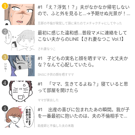
TEL：03-6434-0466
#1 「え？浮気！？」夫がなかなか帰宅しない
ので、ふと外を見ると…→予期せぬ光景が！
営業時間：1F個室・要予約 9時30分〜21時、2Fテーブ
｜旦那の不倫が発覚して頭に来たのでメチャ
ル席 10～18時（17時LO）
旦那の不倫が発覚して頭に来たのでメチャクチャにしてやった
クチャにしてやった
定休日：火曜 （祝日の場合は翌日）
最初に感じた違和感…普段マメに連絡をして
公式SNS：
こない夫からのLINE【され妻なつこ Vol.1】
https://www.instagram.com/rainbowpancake/
され妻なつこ
#1 子どもの実名と顔を晒すママ、大丈夫か
な？なんて心配していたら。
【代官山】軽井沢に来たかのような雰囲気の
「IVY PLACE」
SNSに子供の顔を晒すママ
#1 「ママ、生きてるよね？」寝ていると思
って部屋を開けたら
ママが家出した
#1 出産の喜びに包まれたあの瞬間。我が子
を一番最初に抱いたのは、夫の不倫相手でし
た。
助産師と不倫した夫の末路