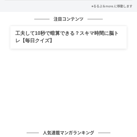
※るるぶ＆more.に移動します
「マカダミアナッツソースパンケーキ」1500円
注目コンテンツ
東京・原宿にある「RAINBOW PANCAKE（レインボー
工夫して10秒で暗算できる？スキマ時間に脳ト
パンケーキ）」は、お店のあちこちがレインボーカラ
レ【毎日クイズ】
ーの装飾や小物で彩られたパンケーキ専門店。
「マカダミアナッツソースパンケーキ」は、お店いち
ばん人気のメニューです。ふっくらとした厚めのパン
ケーキが二段に重ねられていて、とろりとした濃厚な
マカダミアナッツソースと、トッピングにはカリカリ
としたクラッシュナッツが。食べる手が止まらない一
品です！
■RAINBOW PANCAKE（れいんぼー ぱんけーき）
住所：東京都渋谷区神宮前4-28-4 ARESGARDEN
人気連載マンガランキング
OMOTESANDO