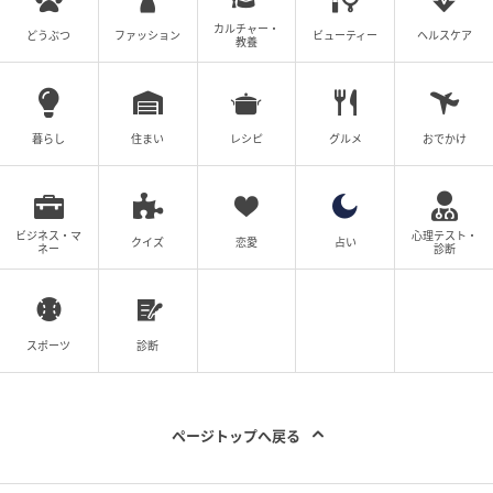
カルチャー・
どうぶつ
ファッション
ビューティー
ヘルスケア
教養
「パンケーキ ラムバター」1000円
暮らし
住まい
レシピ
グルメ
おでかけ
富ヶ谷にある「マルミツポテリ」の直営店「MEALS
ARE DELIGHTFUL（ミールズ アー デライトフル）」。
その2階の食堂カフェでいただける人気のスイーツ
「パンケーキ ラムバター」は、オーダーから30分かけ
ビジネス・マ
心理テスト・
クイズ
恋愛
占い
ネー
診断
て、お店オリジナルのエッグパンでじっくり丁寧に焼
き上げるパンケーキです。
スポーツ
診断
まわりはサクサク、中はしっとりふわふわの食感でほ
んのり甘く、どこか懐かしさを感じる一品。自家製の
ラムバターが添えられていて、大人も楽しめる味わい
ページトップへ戻る
になっています。