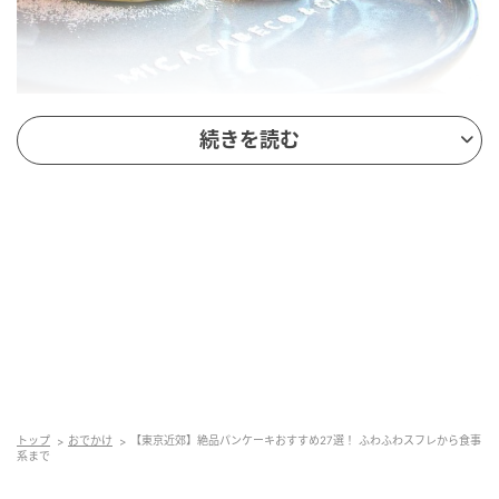
「ふわふわリコッタチーズパンケーキ」 1750円
続きを読む
原宿・キャットストリートにある「MICASADECO＆
CAFE 神宮前（ミカサデコアンドカフェ じんぐうま
え）」は、SNSでも話題になったふわふわ・ぷるぷ
る・とろとろ食感の「ふわふわリコッタチーズパンケ
ーキ」が食べられる人気カフェです。
このパンケーキは厚さが10cm以上もあり、見た目はボ
リューミーですが、リコッタチーズの重たさはまった
く感じられません。横に添えてある生クリームには、
隠し味に少量の塩が入っていて、軽くてさわやかな味
トップ
おでかけ
【東京近郊】絶品パンケーキおすすめ27選！ ふわふわスフレから食事
わいに仕上げたパンケーキになっています。
系まで