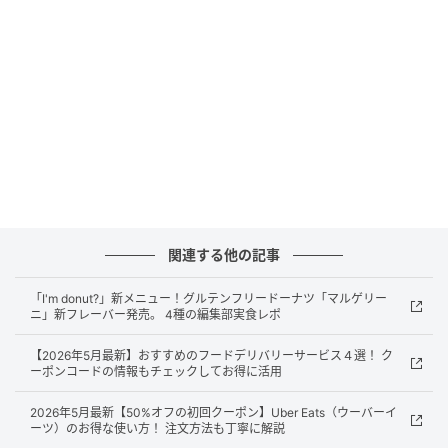
公式サイト：
https://micasadecoandcafe.com/tokyo.html
【原宿】レインボーカラーの店内が目印！
「RAINBOW PANCAKE」
関連する他の記事
「I'm donut?」新メニュー！グルテンフリードーナツ「マルゲリー
ニ」新フレーバー発売。 4種の編集部実食レポ
【2026年5月最新】おすすめのフードデリバリーサービス４選！ ク
ーポンコードの情報もチェックしてお得に活用
2026年5月最新【50%オフの初回クーポン】Uber Eats（ウーバーイ
ーツ）のお得な使い方！ 注文方法も丁寧に解説