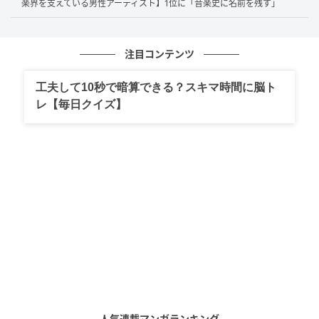
楽界を支えている男性アーティスト】1位に「音楽史に名前を残す」
ナチュラルな演技がカッコよくて、ドラマでも大活躍でした。
（56歳/女性）
注目コンテンツ
工夫して10秒で暗算できる？スキマ時間に脳ト
レ【毎日クイズ】
1990年代の恋愛ドラマ＝山口智子さんと思うくらい素晴らし
い演技力だったから（40歳/男性）
第1位：松嶋菜々子（57票）
堂々1位となったのは
松嶋菜々子
さん！『GTO』『救命
病棟24時』など数多くの人気作品で活躍し、その凛と
した姿と自然な演技力が「国民的」「完璧」と幅広い
世代から支持されています。幅広い役柄を見事に演
じ、今なお圧倒的な存在感を放ち続けています。
人気連載マンガランキング