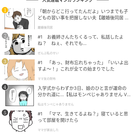
「朝からどこ行ってたんだよ」いつまでも子
凛とした姿と自然な演技が素晴らしいと思います。（47歳/女
どもの習い事を把握しない夫【離婚後同居 Vo
l.1】
性）
離婚後同居
#1 お義姉さんたちくるって、私話したよ
ね？ ねぇ、それでも…
学生時代に見たドラマで綺麗な上にとても演技が上手だと感じ
ぜんぶ私のせい
た。憧れの人。（42歳/男性）
#1 「あっ、財布忘れちゃった」「いいよ出
すよ〜！」これが全ての始まりでした
ママ友の財布
GTOがとても印象的で今でも見返すくらい好きだから。（25
入学式からわずか3日、娘のひと言が運命の
歳/女性）
分かれ道に…【私はモンペじゃありません Vo
l.1】
私はモンペじゃありません
#1 「ママ、生きてるよね？」寝ていると思
90年代を象徴する名女優
って部屋を開けたら
ママが家出した
今回ご紹介したアンケートを見るだけでも、1990年代