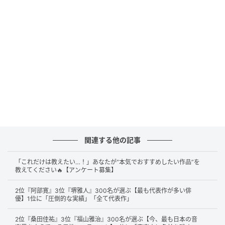
DVD「ゴッホへの旅」発売記念イベント 山口智子（C）SANKEI
続いて第2位は、『ロングバケーション』や『29歳の
クリスマス』など数々の大ヒットドラマで主演・ヒロ
インを務めた
山口智子
さんです。その明るく自然体な
関連する他の記事
役柄やナチュラルな演技力は、多くの人々から絶賛さ
れました。
「これだけは教えたい…！」あなたが“本気でおすすめしたい作品”を
教えてください🔥【アンケート募集】
2位『阿部寛』3位『堺雅人』300名が選ぶ【最も代表作が多い俳
優】1位に「圧倒的な実績」「全て代表作」
ロングバケーションでの演技は忘れられない（42歳/女性）
2位『桑田佳祐』3位『福山雅治』300名が選ぶ【今、最も日本の音