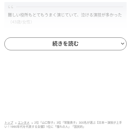
難しい役所もとてもうまく演じていて、泣ける演技が多かった
（43歳/女性）
続きを読む
感情の揺れを繊細に表現する演技力が凄い（57歳/男性）
第2位：山口智子（43票）
トップ
エンタメ
2位『山口智子』3位『常盤貴子』300名が選ぶ【日本一演技が上手
い！1990年代を代表する女優】1位に「憧れの人」「国民的」