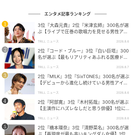
という時代がどれほど豪華な顔ぶれだったか改めて感
エンタメ記事ランキング
じます。それぞれ個性あふれるトップ女優たちです
が、多くのみなさんから寄せられたコメントにも熱量
3位『大森元貴』2位『米津玄師』300名が選
や思い出深さが伝わってきました。ぜひこの機会にも
ぶ【ライブで圧巻の歌唱力を見せる男性アー
ティスト】1位に「表現力が凄まじい」
う一度、彼女たち出演作を振り返ってみてはいかがで
TRILL ニュース
2026.8.6
しょうか。
2位『コード・ブルー』3位『白い巨塔』300
名が選ぶ【最もリアリティあふれる医療ドラ
マ】1位に「医者の私から見てもリアル」
※本記事は、自社で募集したアンケートの回答者300名
TRILL ニュース
2026.8.7
の意見を集計した結果に基づき制作しています。社会
2位『M!LK』3位『SixTONES』300名が選ぶ
【デビューから進化し続けている男性アイド
全体の意見を代表、あるいは断定するものではないこ
ルグループ】1位に「それぞれが個性を発揮」
とを、あらかじめご了承ください。
TRILL ニュース
2026.8.6
2位『阿部寛』3位『木村拓哉』300名が選ぶ
※記事内の情報は執筆時点の内容です。
【主演作にハズレなしだと思う俳優】1位に
※コメントは原文ママ
「圧倒的」「欠かせない存在」
TRILL ニュース
2026.8.6
※本記事は自社で募集したアンケート回答結果をもと
2位『橋本環奈』3位『清野菜名』300名が選
にAIが本文を作成しておりますが、社内確認後公開を
ぶ【再現度が最も高いキングダム女優】1位に