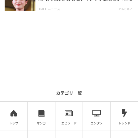
行っています。
「文句なしのキャスティング」
TRILL ニュース
2026.8.7
調査方法：インターネットサービスによる任意回答
（自由回答式）
調査実施日：2026年6月15日
調査対象：全国10代〜60代
有効回答数：300名
次の記事
#1 「あっ、財布忘れちゃった」「いいよ出
すよ〜！」これが全ての始まりでした
カテゴリ一覧
の記事をもっとみる
トップ
マンガ
エピソード
エンタメ
トレンド