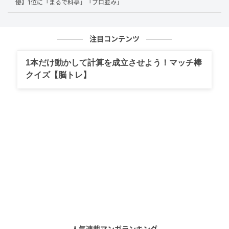
優】1位に「まるで料亭」「プロ並み」
集めているからです。（49歳/女性）
注目コンテンツ
彼の演技を観ると手元を止めてしっかり言葉を聞き、表情を見
1本だけ動かして計算を成立させよう！マッチ棒
たいと思わせる堂々とした演技が好きだから。（39歳/女性）
クイズ【脳トレ】
シリアスな場面での緊張感、感情を爆発させるシーン、そして
独特の存在感は他の俳優にはない魅力です。（56歳/男性）
第1位：反町隆史（72票）
堂々の第1位は
反町隆史
さん！28年ぶりとなる
『GTO』連続ドラマ復活への驚きや喜び、「鬼塚英
吉」を再び演じる姿へのワクワク感など、多くのコメ
人気連載マンガランキング