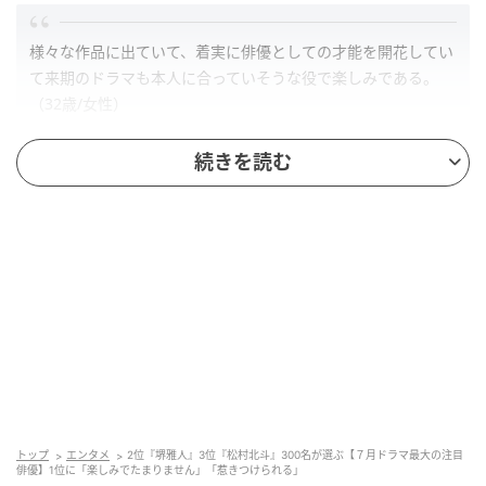
様々な作品に出ていて、着実に俳優としての才能を開花してい
て来期のドラマも本人に合っていそうな役で楽しみである。
（32歳/女性）
続きを読む
朝ドラや映画での繊細な演技が高く評価されてきた松村北斗
が、ついに地上波ドラマ単独初主演を飾る。（39歳/男性）
第2位：堺雅人（49票）
トップ
エンタメ
2位『堺雅人』3位『松村北斗』300名が選ぶ【７月ドラマ最大の注目
俳優】1位に「楽しみでたまりません」「惹きつけられる」