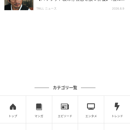
「作品全体の空気を引き締める」
開を行っています。
TRILL ニュース
2026.8.9
調査方法：インターネットサービスによる任意回答
（自由回答式）
調査実施日：2026年6月11日
調査対象：全国10代〜60代
有効回答数：300名
次の記事
#1 「あっ、財布忘れちゃった」「いいよ出
すよ〜！」これが全ての始まりでした
カテゴリ一覧
の記事をもっとみる
トップ
マンガ
エピソード
エンタメ
トレンド