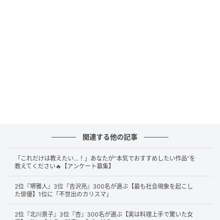
堺雅人「そうだったのか！マイナンバーカード。」取得促進記者発表会に出
席（C）SANKEI
続いて第2位は
堺雅人
さん。大人気ドラマ『VIVANT』
の主演として鮮烈に輝くであろう期待の声や、その
関連する他の記事
堂々とした演技力が多くの支持を集めました。圧倒的
「これだけは教えたい…！」あなたが“本気でおすすめしたい作品”を
な存在感を放つ堺さんには、多くの視聴者が熱い視線
教えてください🔥【アンケート募集】
を送っています。
2位『堺雅人』3位『吉沢亮』300名が選ぶ【最も社会現象を起こし
た俳優】1位に「不世出のカリスマ」
2位『北川景子』3位『杏』300名が選ぶ【実は料理上手で驚いた女
話題作への出演が多く、演技力や存在感が抜群で今期も注目を