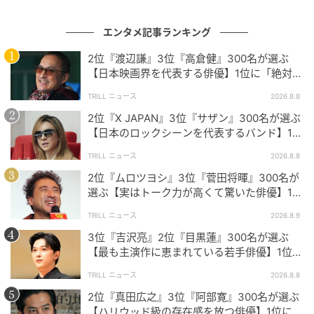
今期の話題をさらう存在
エンタメ記事ランキング
以上、“7月ドラマ最大の注目俳優”をご紹介しました。
2位『渡辺謙』3位『高倉健』300名が選ぶ
【日本映画界を代表する俳優】1位に「絶対的
それぞれ違った魅力や期待値で選ばれており、この夏
な柱」「別格」
どんな熱いドラマになるかますます楽しみになります
TRILL ニュース
2026.8.8
ね！
2位『X JAPAN』3位『サザン』300名が選ぶ
【日本のロックシーンを代表するバンド】1位
に「絶対的王者」「怪物級」
TRILL ニュース
2026.8.8
※本記事は、自社で募集したアンケートの回答者300名
2位『ムロツヨシ』3位『菅田将暉』300名が
の意見を集計した結果に基づき制作しています。社会
選ぶ【実はトーク力が高くて驚いた俳優】1位
全体の意見を代表、あるいは断定するものではないこ
に「頭の回転がすごく速い」
TRILL ニュース
2026.8.9
とを、あらかじめご了承ください。
3位『吉沢亮』2位『目黒蓮』300名が選ぶ
※記事内の情報は執筆時点の内容です。
【最も主演作に恵まれている若手俳優】1位に
「どの役もピッタリはまっている」
※コメントは原文ママ
TRILL ニュース
2026.8.8
※本記事は自社で募集したアンケートの回答結果をも
2位『真田広之』3位『阿部寛』300名が選ぶ
とにAIが本文を作成しておりますが、社内確認の後公
【ハリウッド級の存在感を放つ俳優】1位に