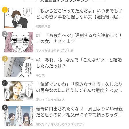
ントが集まりました。「懐かしい」「楽しみでたまり
ません」といった声だけでなく、新しい鬼塚像にも大
「朝からどこ行ってたんだよ」いつまでも子
どもの習い事を把握しない夫【離婚後同居 Vo
きな関心が寄せられています。
l.1】
離婚後同居
#1 「お疲れ〜♡」遅刻するなら連絡して！
反町隆史のGTOが好きだったから、また観れるのが嬉しい。
この女、ナメてます
（41歳/女性）
美人な友達は何でも許される
#1 あれ、私…なんで「こんなヤツ」と結婚
したんだっけ？
伝説のドラマ「GTO」の復活で、再びあの熱血漢あふれる姿を
半分夫
画面で見られると思うから。（61歳/男性）
「気軽でいいね」「悩みなさそう」久しぶり
の再会なのに…どうしてそんな態度？ ＜変わ
ってしまった友人 1話＞【ため息がこぼれる
変わってしまった友人
日には】
伝説の鬼塚英吉が令和の教育現場でどう立ち回るのか、28年ぶ
義母に口出されたくない… 周囲よりいい母親
りの復活という重みに惹きつけられるから。（30歳/女性）
だと思うのに／祖父母に子育て頼っちゃダメ
ですか？（1）【私のママ友付き合い事情 ま
祖父母に子育て頼っちゃダメですか？
んが】