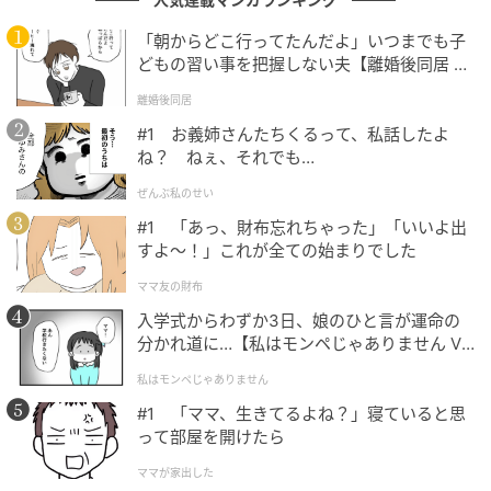
臓をたべたい』や『賭ケグルイ』など作品ごとに異な
る表情・雰囲気・役柄への没入ぶりには多くの称賛コ
「朝からどこ行ってたんだよ」いつまでも子
どもの習い事を把握しない夫【離婚後同居 Vo
メントが届いています。
l.1】
離婚後同居
#1 お義姉さんたちくるって、私話したよ
キャラクターを憑依させる高い演技力を兼ね備えているからで
ね？ ねぇ、それでも…
す。『君の膵臓をたべたい』で見せた儚くも芯のある姿から、
ぜんぶ私のせい
『賭ケグルイ』での狂気を孕んだ強烈な役柄まで、その振り幅
#1 「あっ、財布忘れちゃった」「いいよ出
は他の追随を許しません。（57歳/男性）
すよ〜！」これが全ての始まりでした
ママ友の財布
入学式からわずか3日、娘のひと言が運命の
圧倒的な透明感と正統派の美貌を持ちながら、コミカルな役か
分かれ道に…【私はモンペじゃありません Vo
らシリアスな役まで憑依したように演じ分ける確かな演技力が
l.1】
あり、底知れない魅力を感じるから（52歳/男性）
私はモンペじゃありません
#1 「ママ、生きてるよね？」寝ていると思
って部屋を開けたら
透明感のある佇まいでありながら、役柄によって大胆な一面を
ママが家出した