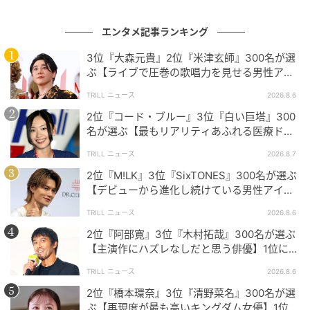
見せるなど、作品の世界観に馴染む表現力が魅力的だと思うか
ら。（30歳/女性）
エンタメ記事ランキング
3位『大森元貴』2位『米津玄師』300名が選
ぶ【ライブで圧巻の歌唱力を見せる男性アー
“永遠のNo.1”として心に刻まれる若手女優たち
ティスト】1位に「表現力が凄まじい」
TRILL ニュース
2026.8.6
2位『コード・ブルー』3位『白い巨塔』300
今回ご紹介した3名はいずれも多彩な作品への出演経験
名が選ぶ【最もリアリティあふれる医療ドラ
だけではなく、それぞれ独自の個性と魅力によって多
マ】1位に「医者の私から見てもリアル」
TRILL ニュース
2026.8.7
くのファンから熱烈な支持を受けていました。今後ま
2位『M!LK』3位『SixTONES』300名が選ぶ
すます進化してゆく彼女たちにもぜひ注目してくださ
【デビューから進化し続けている男性アイド
い！
ルグループ】1位に「それぞれが個性を発揮」
TRILL ニュース
2026.8.6
2位『阿部寛』3位『木村拓哉』300名が選ぶ
※本記事は、自社で募集したアンケートの回答者300名
【主演作にハズレなしだと思う俳優】1位に
の意見を集計した結果に基づき制作しています。社会
「圧倒的」「欠かせない存在」
TRILL ニュース
2026.8.6
全体の意見を代表、あるいは断定するものではないこ
2位『橋本環奈』3位『清野菜名』300名が選
とを、あらかじめご了承ください。
ぶ【再現度が最も高いキングダム女優】1位に