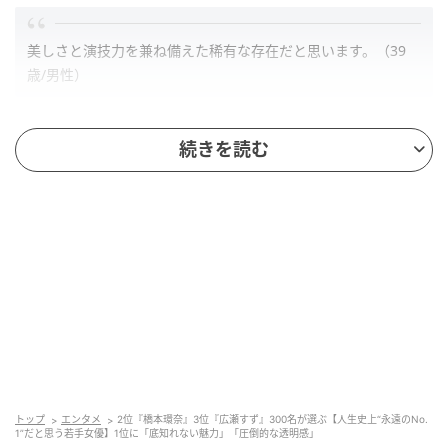
美しさと演技力を兼ね備えた稀有な存在だと思います。（39
歳/男性）
続きを読む
広瀬すずは、永遠のナンバーワン（42歳/男性）
第2位：橋本環奈（39票）
トップ
エンタメ
2位『橋本環奈』3位『広瀬すず』300名が選ぶ【人生史上“永遠のNo.
1”だと思う若手女優】1位に「底知れない魅力」「圧倒的な透明感」