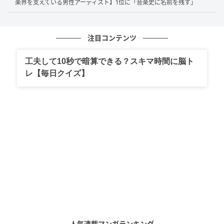
楽界を支えている男性アーティスト】1位に「音楽史に名前を残す」
まるで二次元のキャラクターがそのまま三次元に現れたかのよ
注目コンテンツ
うな、奇跡的な美しさと圧倒的なヒロインオーラがあり、どん
な漫画原作のキャラクターも完璧に実写化してしまう唯一無二
工夫して10秒で暗算できる？スキマ時間に脳ト
の存在で大好きだからです。（44歳/女性）
レ【毎日クイズ】
あのかわいさは伝説だと思うからです。（29歳/男性）
第1位：浜辺美波（59票）
堂々の第1位は59票という圧倒的な支持を集めた
浜辺
美波
さんです。「キャラクターを憑依させる高い演技
力」「圧倒的な透明感」が挙げられており、『君の膵
人気連載マンガランキング