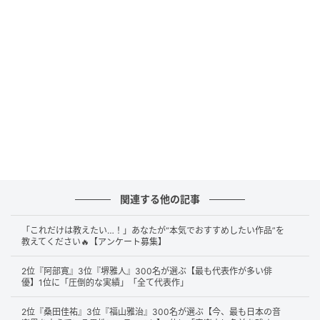
舞台「千と千尋の神隠し」 橋本環奈（C）SANKEI
続いて第2位は39票を獲得した
橋本環奈
さん。ドラマ
や映画で幅広い役柄を演じており、「全力を注いでい
て好感が持てる」というコメントにもあるように、そ
関連する他の記事
の美貌だけではなく親しみやすさやチャレンジ精神に
も支持が集まっています。
「これだけは教えたい…！」あなたが“本気でおすすめしたい作品”を
教えてください🔥【アンケート募集】
2位『阿部寛』3位『堺雅人』300名が選ぶ【最も代表作が多い俳
誰もが認める美女であるのに、ドラマや映画などで思い切った
優】1位に「圧倒的な実績」「全て代表作」
変顔をするなど、全力を注いでいて好感が持てるから。（32
歳/女性）
2位『桑田佳祐』3位『福山雅治』300名が選ぶ【今、最も日本の音