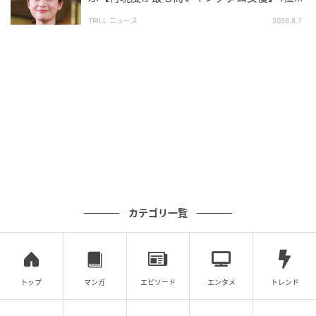
「文句なしのキャスティング」
※記事内の情報は執筆時点の内容です。
TRILL ニュース
2026.8.7
※コメントは原文ママ
※本記事は自社で募集したアンケートの回答結果をも
とにAIが本文を作成しておりますが、社内確認の後公
開を行っています。
調査方法：インターネットサービスによる任意回答
（自由回答式）
調査実施日：2026年6月8日～6月9日
調査対象：全国10代〜60代
有効回答数：300名
カテゴリ一覧
次の記事
#1 「あっ、財布忘れちゃった」「いいよ出
すよ〜！」これが全ての始まりでした
トップ
マンガ
エピソード
エンタメ
トレンド
の記事をもっとみる