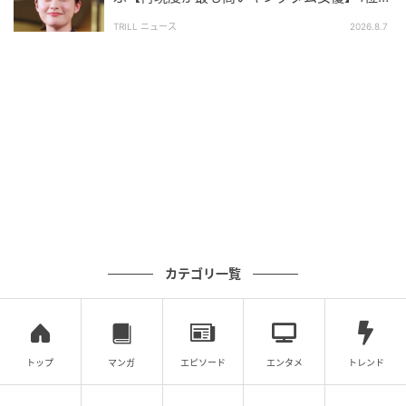
開を行っています。
「文句なしのキャスティング」
TRILL ニュース
2026.8.7
調査方法：インターネットサービスによる任意回答
（自由回答式）
調査実施日：2026年6月2日～6月3日
調査対象：全国10代〜60代
有効回答数：300名
次の記事
#1 「あっ、財布忘れちゃった」「いいよ出
すよ〜！」これが全ての始まりでした
カテゴリ一覧
の記事をもっとみる
トップ
マンガ
エピソード
エンタメ
トレンド