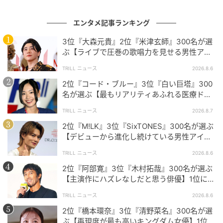
今回ご紹介した3名はいずれも、「同じ人間とは思えな
エンタメ記事ランキング
い」と多く語られるほど突出した個性と才能で幅広い
3位『大森元貴』2位『米津玄師』300名が選
世代から支持されていました。それぞれ違った魅力が
ぶ【ライブで圧巻の歌唱力を見せる男性アー
ティスト】1位に「表現力が凄まじい」
ありますので、ぜひ一度そのパフォーマンスや楽曲に
TRILL ニュース
2026.8.6
も注目してみてください！
2位『コード・ブルー』3位『白い巨塔』300
名が選ぶ【最もリアリティあふれる医療ドラ
マ】1位に「医者の私から見てもリアル」
※本記事は、自社で募集したアンケートの回答者300名
TRILL ニュース
2026.8.7
の意見を集計した結果に基づき制作しています。社会
2位『M!LK』3位『SixTONES』300名が選ぶ
【デビューから進化し続けている男性アイド
全体の意見を代表、あるいは断定するものではないこ
ルグループ】1位に「それぞれが個性を発揮」
とを、あらかじめご了承ください。
TRILL ニュース
2026.8.6
2位『阿部寛』3位『木村拓哉』300名が選ぶ
※記事内の情報は執筆時点の内容です。
【主演作にハズレなしだと思う俳優】1位に
※コメントは原文ママ
「圧倒的」「欠かせない存在」
TRILL ニュース
2026.8.6
※本記事は自社で募集したアンケートの回答結果をも
2位『橋本環奈』3位『清野菜名』300名が選
とにAIが本文を作成しておりますが、社内確認の後公
ぶ【再現度が最も高いキングダム女優】1位に