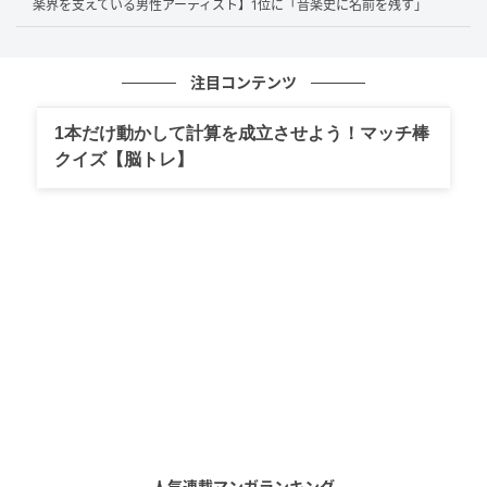
楽界を支えている男性アーティスト】1位に「音楽史に名前を残す」
男性として一般的に出すことが可能な音域をはるかに超える音
注目コンテンツ
域の声を綺麗に歌うことができるから。（19歳/女性）
1本だけ動かして計算を成立させよう！マッチ棒
クイズ【脳トレ】
同じ人間とは思えないくらい、とても音域が広くて素敵な歌手
だと思います（40歳/女性）
第1位：玉置浩二（40票）
堂々の1位は
玉置浩二
さん！年齢を重ねてもなお衰える
ことのない圧倒的な声量と深みある表現力で、「唯一
無二」「異次元」と絶賛されています。「歌声の表現
力が半端ない」「あれだけの声量はすごい」など、多
人気連載マンガランキング