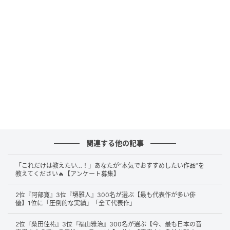
MUSIC AWARDS JAPAN 2025 Mrs. GREEN APPLE 大森元貴（C）SANKEI
第2位には、Mrs. GREEN APPLE・
大森元貴
さんがラン
クイン！驚くべき高音や、安定した声量など、その規
格外の歌唱力が注目されています。「音域の広さが人
関連する他の記事
間離れしている」「音源のように歌うことが出来る」
「これだけは教えたい…！」あなたが“本気でおすすめしたい作品”を
など、多くの驚きと称賛のコメントが集まりました。
教えてください🔥【アンケート募集】
2位『阿部寛』3位『堺雅人』300名が選ぶ【最も代表作が多い俳
優】1位に「圧倒的な実績」「全て代表作」
伸びやかでしなやかで力強くて広い音域の歌は、同じ人間から
生まれるものには思えないので選びました。（30歳/女性）
2位『桑田佳祐』3位『福山雅治』300名が選ぶ【今、最も日本の音