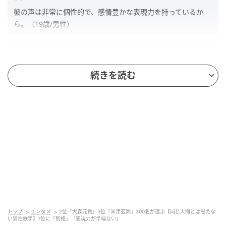
彼の声は非常に個性的で、感情豊かな表現力を持っているか
ら。（19歳/男性）
自分で作詞作曲して歌ってジャケット描くとか時間の使い方と
続きを読む
体力はどうなっているんだ（30歳/女性）
第2位：大森元貴（37票）
トップ
エンタメ
2位『大森元貴』3位『米津玄師』300名が選ぶ【同じ人間とは思えな
い男性歌手】1位に「別格」「表現力が半端ない」