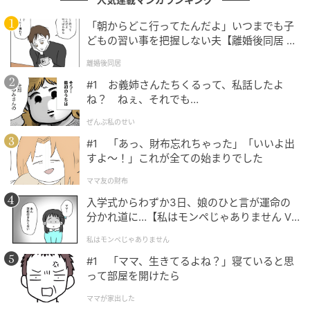
方面からその凄さを絶賛する声が寄せられました。
「朝からどこ行ってたんだよ」いつまでも子
どもの習い事を把握しない夫【離婚後同居 Vo
l.1】
歌声の表現力が半端ないから、ついつい引き込まれる。（51
離婚後同居
歳/女性）
#1 お義姉さんたちくるって、私話したよ
ね？ ねぇ、それでも…
ぜんぶ私のせい
あの年齢で、あれだけの声量があるのはすごいと思う。かつ深
#1 「あっ、財布忘れちゃった」「いいよ出
みのある歌唱力で表現される世界がとても魅力的。（46歳/女
すよ〜！」これが全ての始まりでした
性）
ママ友の財布
入学式からわずか3日、娘のひと言が運命の
分かれ道に…【私はモンペじゃありません Vo
年齢を重ねてもなお唯一無二の歌声を維持しており、その存在
l.1】
私はモンペじゃありません
感は別格だから。（53歳/男性）
#1 「ママ、生きてるよね？」寝ていると思
って部屋を開けたら
ママが家出した
同じ人間とは思えないほどの歌唱力と表現力