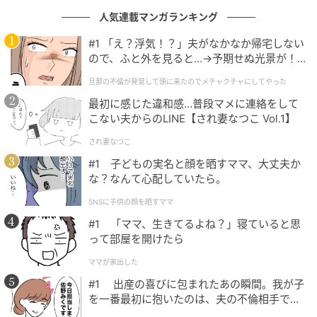
聴いてきた」といった継続的なファン層まで、多彩な
人気連載マンガランキング
年代・シーンで支持されています。
#1 「え？浮気！？」夫がなかなか帰宅しない
ので、ふと外を見ると…→予期せぬ光景が！
｜旦那の不倫が発覚して頭に来たのでメチャ
旦那の不倫が発覚して頭に来たのでメチャクチャにしてやった
クチャにしてやった
毎日聞いて仕事に行っている。彼の音楽を聴いて移動するのが
最初に感じた違和感…普段マメに連絡をして
ルーティンになっている。（43歳/男性）
こない夫からのLINE【され妻なつこ Vol.1】
され妻なつこ
#1 子どもの実名と顔を晒すママ、大丈夫か
長年にわたって心に残る楽曲を届け続けており、日常のさまざ
な？なんて心配していたら。
まな場面で自然と聴きたくなる存在だからです。（40歳/女
性）
SNSに子供の顔を晒すママ
#1 「ママ、生きてるよね？」寝ていると思
って部屋を開けたら
大好きな曲がいっぱいあって、学生の頃から支えになっていま
ママが家出した
す。（33歳/女性）
#1 出産の喜びに包まれたあの瞬間。我が子
を一番最初に抱いたのは、夫の不倫相手でし
た。