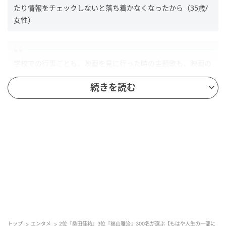
たり情報をチェックしないと落ち着かなくなったから（35歳/
女性）
学校での行事ごとも、映画を見に行った時の主題歌も、映画の
主人公も、カラオケで聴いた曲も、どの時代の思い出にも彼が
続きを読む
いたので選びました。（30歳/女性）
アーティストとしてだけでなく、人間的にも大好きです。（43
歳/男性）
第2位：桑田佳祐（27票）
トップ
エンタメ
2位『桑田佳祐』3位『福山雅治』300名が選ぶ【もはや人生の一部に