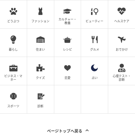
の意見を集計した結果に基づき制作しています。社会
全体の意見を代表、あるいは断定するものではないこ
とを、あらかじめご了承ください。
カルチャー・
どうぶつ
ファッション
ビューティー
ヘルスケア
教養
※記事内の情報は執筆時点の内容です。
※コメントは原文ママ
※本記事は自社で募集したアンケートの回答結果をも
暮らし
住まい
レシピ
グルメ
おでかけ
とにAIが本文を作成しておりますが、社内確認の後公
開を行っています。
調査方法：インターネットサービスによる任意回答
ビジネス・マ
心理テスト・
クイズ
恋愛
占い
（自由回答式）
ネー
診断
調査実施日：2026年6月2日
調査対象：全国10代〜60代
有効回答数：300名
スポーツ
診断
次の記事
＃1 夫「保育園に受かるなんて普通っしょ」
ページトップへ戻る