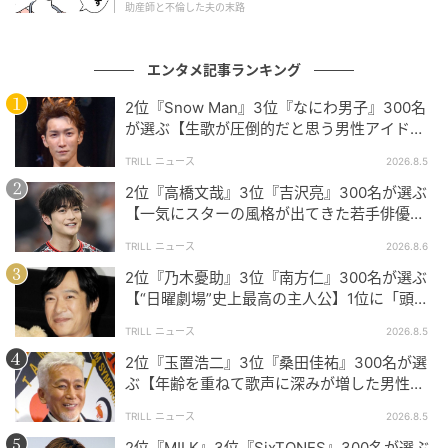
助産師と不倫した夫の末路
結果はこちら
エンタメ記事ランキング
2位『Snow Man』3位『なにわ男子』300名
が選ぶ【生歌が圧倒的だと思う男性アイドル
グループ】1位に「音源を超える迫力」
TRILL ニュース
2026.8.5
2位『高橋文哉』3位『吉沢亮』300名が選ぶ
【一気にスターの風格が出てきた若手俳優】1
位に「どんどんと魅力が高まっている」
TRILL ニュース
2026.8.6
2位『乃木憂助』3位『南方仁』300名が選ぶ
【“日曜劇場”史上最高の主人公】1位に「頭
脳・度胸・執念のバランスが絶妙」
TRILL ニュース
2026.8.5
2位『玉置浩二』3位『桑田佳祐』300名が選
ぶ【年齢を重ねて歌声に深みが増した男性ア
TRILL作成
ーティスト】1位に「大人の色気」
TRILL ニュース
2026.8.5
今回のアンケートでは、回答者の中で最も多かったの
2位『M!LK』3位『SixTONES』300名が選ぶ