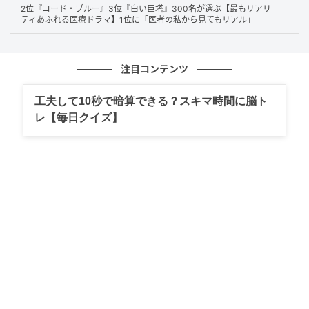
2位『コード・ブルー』3位『白い巨塔』300名が選ぶ【最もリアリ
長年親しまれる名曲が多く、日常に自然と溶け込んでいるか
ティあふれる医療ドラマ】1位に「医者の私から見てもリアル」
ら。（25歳/男性）
注目コンテンツ
長年にわたって数多くの名曲を生み出し、多くの人の人生の節
工夫して10秒で暗算できる？スキマ時間に脳ト
目や思い出に寄り添ってきた存在だから。（21歳/男性）
レ【毎日クイズ】
子どもの頃からよく曲を耳にしていて、大人になった今でもず
っと聴き続けているから。（36歳/女性）
第1位：米津玄師（37票）
堂々1位となったのは
米津玄師
さん！毎日の通勤・通学
のお供として欠かせない存在という意見や、「昔から