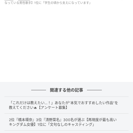
なっている男性歌手】1位に「学生の頃から支えになっています」
ベイＦＭのパーソナリティーを務めた桑田佳祐（C）SANKEI
関連する他の記事
第2位は
桑田佳祐
さんです。長年第一線で活躍し続ける
その姿勢や、大ヒット曲・名曲たちへの思い入れから
「これだけは教えたい…！」あなたが“本気でおすすめしたい作品”を
教えてください🔥【アンケート募集】
「人生に自然と溶け込んでいる」「学生時代からずっ
と聴いてきた」というコメントが目立ちました。
2位『橋本環奈』3位『清野菜名』300名が選ぶ【再現度が最も高い
キングダム女優】1位に「文句なしのキャスティング」