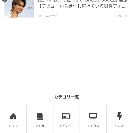
が30代男女、次いで40代男女でした。
【デビューから進化し続けている男性アイド
ルグループ】1位に「それぞれが個性を発揮」
今回1位となった米津玄師さんは、現在の30代〜40代
TRILL ニュース
2026.8.6
が学生時代や社会人になってから長く親しんできたア
ーティストであることも、支持を集めた要因の一つと
考えられます。
人生に寄り添い続けてくれる男性歌手たち
今回ご紹介したアンケートでは、それぞれ違った魅力
や思い出深さによって「人生そのもの」と感じる男性
歌手たちが選ばれていました。皆さんにもきっと、“自
カテゴリ一覧
分だけの日常”と重なるアーティストがいるはずです。
※本記事は、自社で募集したアンケートの回答者300名
トップ
マンガ
エピソード
エンタメ
トレンド