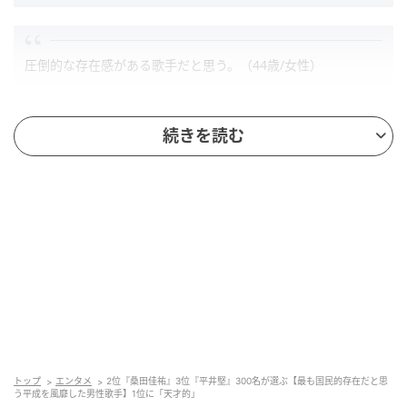
圧倒的な存在感がある歌手だと思う。（44歳/女性）
続きを読む
平成は彼の時代でした。ずっと売れてました。（53歳/男性）
第2位：桑田佳祐（30票）
トップ
エンタメ
2位『桑田佳祐』3位『平井堅』300名が選ぶ【最も国民的存在だと思
う平成を風靡した男性歌手】1位に「天才的」