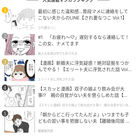
最初に感じた違和感…普段マメに連絡をして
こない夫からのLINE【され妻なつこ Vol.1】
『桜坂』の曲が好きで周りの友達もよく聞いていた。歌手だけ
でなく俳優としても時代を牽引してきた。（38歳/男性）
され妻なつこ
#1 「お疲れ〜♡」遅刻するなら連絡して！
この女、ナメてます
俳優業もこなす天才的なボーカリスト（51歳/男性）
美人な友達は何でも許される
【漫画】新婚夫に浮気疑惑！絶対証拠をつか
んでやる！【エリート夫に浮気された話 Vol.
1】
音楽と俳優業の両方で幅広い世代に支持され、平成を代表する
エリート夫に浮気された話
存在となったため（28歳/女性）
【スカッと漫画】双子の娘より飲み会が大
事!? 親の自覚がない夫を懲らしめた話【第1
話】
【スカッと漫画】双子の娘より飲み会が大事!? 親の自覚がない夫を
懲らしめた話
平成を代表する“国民的歌手”たち
「朝からどこ行ってたんだよ」いつまでも子
どもの習い事を把握しない夫【離婚後同居 Vo
l.1】
以上、“最も国民的存在だと思う平成を風靡した男性歌
離婚後同居