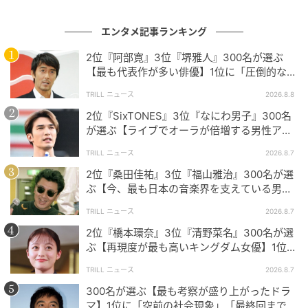
手”をご紹介しました。それぞれ個性的な魅力と確かな
実績によって、多くの人々に愛され続けてきたことが
エンタメ記事ランキング
伝わってきます。
2位『阿部寛』3位『堺雅人』300名が選ぶ
【最も代表作が多い俳優】1位に「圧倒的な実
※本記事は、自社で募集したアンケートの回答者300名
績」「全て代表作」
TRILL ニュース
2026.8.8
の意見を集計した結果に基づき制作しています。社会
2位『SixTONES』3位『なにわ男子』300名
全体の意見を代表、あるいは断定するものではないこ
が選ぶ【ライブでオーラが倍増する男性アイ
とを、あらかじめご了承ください。
ドルグループ】1位に「圧倒的なカリスマ性」
TRILL ニュース
2026.8.7
※記事内の情報は執筆時点の内容です。
2位『桑田佳祐』3位『福山雅治』300名が選
ぶ【今、最も日本の音楽界を支えている男性
※コメントは原文ママ
アーティスト】1位に「音楽史に名前を残す」
※本記事は自社で募集したアンケートの回答結果をも
TRILL ニュース
2026.8.7
とにAIが本文を作成しておりますが、社内確認の後公
2位『橋本環奈』3位『清野菜名』300名が選
ぶ【再現度が最も高いキングダム女優】1位に
開を行っています。
「文句なしのキャスティング」
調査方法：インターネットサービスによる任意回答
TRILL ニュース
2026.8.7
（自由回答式）
300名が選ぶ【最も考察が盛り上がったドラ
調査実施日：2026年5月23日
マ】1位に「空前の社会現象」「最終回まで誰