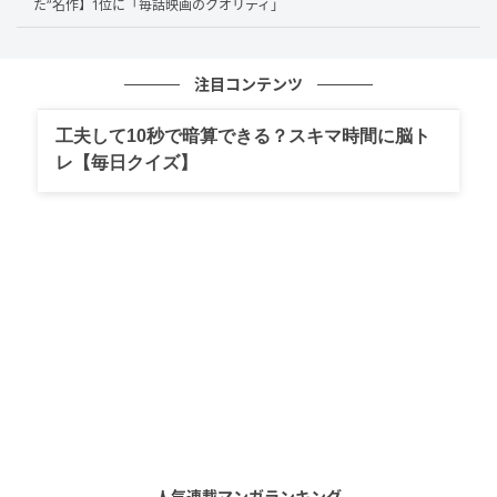
た”名作】1位に「毎話映画のクオリティ」
世代を超えて親しまれる国民的ボーカリストで、ヒット曲の数
も桁違いで平成を象徴する存在だから。（38歳/男性）
注目コンテンツ
工夫して10秒で暗算できる？スキマ時間に脳ト
平成を通して第一線で、国民的ヒットの数と親しまれ方が圧倒
レ【毎日クイズ】
的だからです。（65歳/女性）
第1位：福山雅治（80票）
堂々1位となったのは80票という圧倒的な支持を集め
た
福山雅治
さん！シンガーソングライターとしてだけ
でなく俳優・ラジオパーソナリティなどマルチな活躍
ぶりも評価されています。『桜坂』など誰もが知るヒ
ット曲や、その親しみやすさにも多くの声が寄せられ
ました。
人気連載マンガランキング