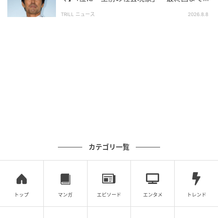
が犯人か分からなかった」
調査対象：全国10代〜60代
TRILL ニュース
2026.8.8
有効回答数：300名
次の記事
#1 「あっ、財布忘れちゃった」「いいよ出
すよ〜！」これが全ての始まりでした
の記事をもっとみる
カテゴリ一覧
トップ
マンガ
エピソード
エンタメ
トレンド