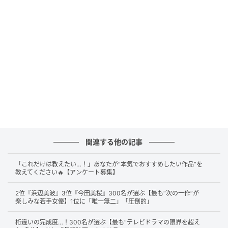
ベイＦＭのパーソナリティーを務めた桑田佳祐（C）SANKEI
第2位は30票獲得の
桑田佳祐
さん。サザンオールスタ
ーズとしてだけでなくソロでも活躍し、長年にわたり
日本の音楽界を牽引してきました。その名曲群は世代
問わず親しまれています。
関連する他の記事
「これだけは教えたい…！」あなたが“本気でおすすめしたい作品”を
教えてください🔥【アンケート募集】
幅広い世代に長年愛され続けており、多くの名曲で日本の音楽
界を代表する存在だと感じるからです。（64歳/男性）
2位『浜辺美波』3位『今田美桜』300名が選ぶ【最も“次の一作”が
楽しみな若手女優】1位に「唯一無二」「圧倒的」
桁違いの完成度…！300名が選ぶ【最も“テレビドラマの限界を超え