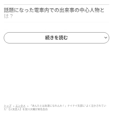
話題になった電車内での出来事の中心人物と
は？
関根勤さんが宮川大輔さんに確認したのは、吉本印天
然素材のメンバーが一緒に帰っていた電車の中で起き
続きを読む
た出来事についてです。矢部浩之さんのひと言をきっ
かけに、その場の空気が大きく動いたそうで、宮川さ
んも当時を知る立場から懐かしそうに振り返っていま
した。
一体、このエピソードの中心にいた人物とは誰なので
しょうか？
ヒント…
お笑いコンビFUJIWARAのメンバー
トップ
エンタメ
「あんたとは友達になれんわ！」ナイナイ矢部に“よく泣かされてい
吉本印天然素材で活動した芸人
た”【人気芸人】を宮川大輔が実名告白