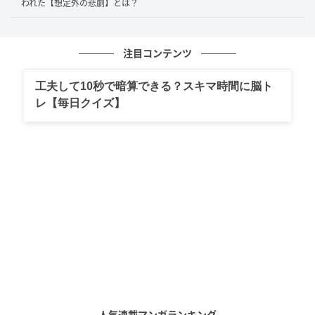
われた【想定外の悲劇】とは？
ー」として大切に思う熱い気持ちがあったからこそ、
厳しい言葉をぶつけられた際の寂しさに耐えかねて泣
いてしまっていたようです。当時のメンバー間の繊細
注目コンテンツ
な関係性と、藤本さんのピュアな一面が垣間見えるエ
ピソードとなりました。
工夫して10秒で暗算できる？スキマ時間に脳ト
レ【毎日クイズ】
若手時代の関係性が伝わる証言
今回のエピソードから見えてくるのは、吉本印天然素
材のメンバーたちの距離の近さです。宮川大輔さん
は、ナインティナインが当時かなり尖っていたこと
や、ダンス企画への温度差があったことも率直に語っ
ていました。その一方で、場の一体感を大切にするタ
イプの芸人もいたようです。
なかでも、急に厳しい言葉を向けられてしまうと寂し
人気連載マンガランキング