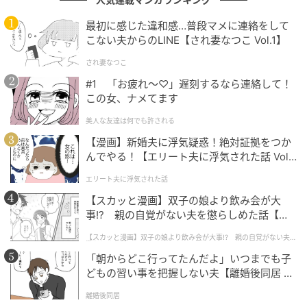
さを感じる――そんな人間味のある一面まで伝わって
最初に感じた違和感…普段マメに連絡をして
きたのが印象的でした。若手時代ならではの熱さや不
こない夫からのLINE【され妻なつこ Vol.1】
器用さ、そして仲間内だからこそ生まれる感情の揺れ
が感じられる証言。昔の芸人たちの関係性を知るうえ
され妻なつこ
でも、興味深い振り返りでした。
#1 「お疲れ〜♡」遅刻するなら連絡して！
この女、ナメてます
次の記事
美人な友達は何でも許される
#1 「ママ、生きてるよね？」寝ていると思
【漫画】新婚夫に浮気疑惑！絶対証拠をつか
って部屋を開けたら
んでやる！【エリート夫に浮気された話 Vol.
1】
エリート夫に浮気された話
【スカッと漫画】双子の娘より飲み会が大
の記事をもっとみる
事!? 親の自覚がない夫を懲らしめた話【第1
話】
【スカッと漫画】双子の娘より飲み会が大事!? 親の自覚がない夫を
懲らしめた話
「朝からどこ行ってたんだよ」いつまでも子
どもの習い事を把握しない夫【離婚後同居 Vo
l.1】
離婚後同居