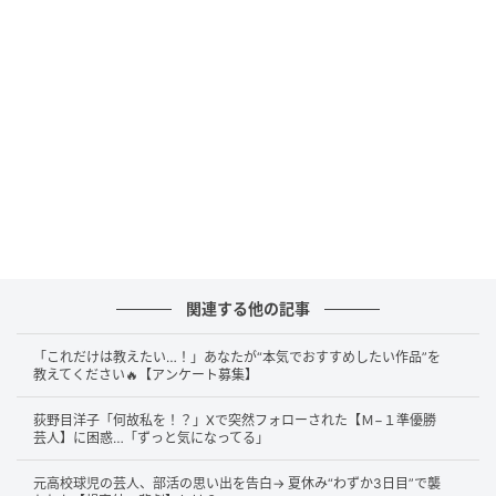
「あんたとは友達になれんわ！」
答えは……
FUJIWARA・藤本敏史
さんです。
この話が出たのは、9日に配信された関根勤さんの
YouTubeチャンネル『関根勤チャンネル』で、宮川大
輔さんが若手時代を振り返った場面でした。関根さん
は「あれは本当なんでしょ？ フジモンが電車の中で天
素のメンバーと帰ってて、で、矢部くんが“
あんたとは
関連する他の記事
友達になれんわ！
”って言ったら、泣いた…っていうの
「これだけは教えたい…！」あなたが“本気でおすすめしたい作品”を
は」と質問。これに宮川さんは「泣いてはりました
教えてください🔥【アンケート募集】
ね」と認め、「よくフジモンは矢部に泣かされてまし
た」と明かしていました。
荻野目洋子「何故私を！？」Xで突然フォローされた【Ｍ−１準優勝
芸人】に困惑…「ずっと気になってる」
宮川さんによると、藤本さんはメンバーを「ファミリ
元高校球児の芸人、部活の思い出を告白→ 夏休み“わずか3日目”で襲