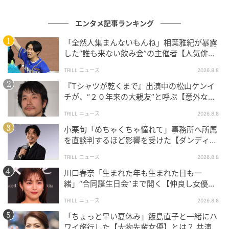
エンタメ記事ランキング
「全然人集まんないもんね」相葉雅紀が暴露
した“誰も来ない飲み会”の主催者【人気俳
優】とは？
TRILL ニュース
2026.8.8
『Tシャツが乾くまで』出演中の松山ケンイ
チが、“２０年来の大親友”と呼ぶ【意外な人
物】とは？
TRILL ニュース
2026.8.8
小栗旬「めちゃくちゃ憧れて」事務所へ所属
を直談判するほど影響を受けた【ダンディ俳
優】とは？
TRILL ニュース
2026.8.8
川口春奈「生まれた年も生まれた日も一
緒」“合同誕生日会”まで開く【仲良し女優】
とは？同じ九州出身
TRILL ニュース
2026.8.8
「ちょっと早い夏休み」飯島直子と一緒にハ
ワイ旅行した【大物先輩女優】とは？ 共演で