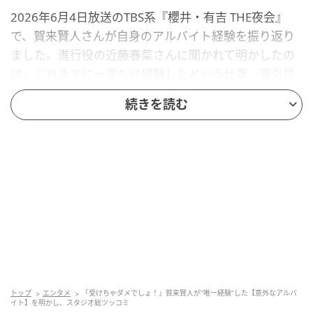
2026年6月4日放送のTBS系『櫻井・有吉 THE夜会』
で、賀来賢人さんが自身のアルバイト経験を振り返り
ました。進行役の近藤春菜さんに聞かれて明かしたの
は、これまでに一度だけ経験したという仕事。意外性
たっぷりの告白に、共演者たちも思わず声を上げてい
続きを読む
ました。
一体、賀来賢人さんが語った唯一のアルバイトとは何
なのでしょうか？
ヒント…
勉強を教えるアルバイト
中学生か高校生くらいの相手だったそう
トップ
エンタメ
「受けちゃダメでしょ！」賀来賢人が“唯一経験”した【意外なアルバ
「いや、もうちょっといけると思った」
イト】を明かし、スタジオ総ツッコミ