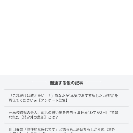
答えは……
家庭教師
です！
4日放送のTBS系『櫻井・有吉 THE夜会』でのひと幕で
す。この日は髙木美帆さん、髙木菜那さん姉妹ら五輪
メダリスト軍団が旅館でのアルバイトに挑戦。その
VTRを見守るなか、近藤春菜さんから「ちなみに賀来
さん、アルバイトの経験とかってあるんですか？」と
聞かれた賀来さんは、「1個だけあって」としたうえで
「家庭教師」
と回答しました。
関連する他の記事
さらに賀来さんは、「たぶん、（生徒は）中学生か高
校生くらいだったと思うんですけど……」「それで教え
「これだけは教えたい…！」あなたが“本気でおすすめしたい作品”を
教えてください🔥【アンケート募集】
たんですけど……いかんせんわかんないんですよね、僕
も」と苦笑。これに共演者から「なんで引き受けたん
元高校球児の芸人、部活の思い出を告白→ 夏休み“わずか3日目”で襲
われた【想定外の悲劇】とは？
ですか！？」「受けちゃダメでしょ！」と総ツッコミ
が入ると、「いや、もうちょっといけると思った」と
川口春奈「野性的な感じです」と語るも…島育ちらしからぬ【意外