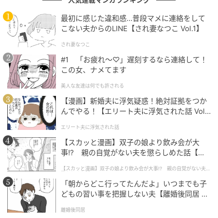
次の記事
最初に感じた違和感…普段マメに連絡をして
#1 子どもの実名と顔を晒すママ、大丈夫か
こない夫からのLINE【され妻なつこ Vol.1】
な？なんて心配していたら。
され妻なつこ
#1 「お疲れ〜♡」遅刻するなら連絡して！
の記事をもっとみる
この女、ナメてます
美人な友達は何でも許される
【漫画】新婚夫に浮気疑惑！絶対証拠をつか
んでやる！【エリート夫に浮気された話 Vol.
1】
エリート夫に浮気された話
【スカッと漫画】双子の娘より飲み会が大
事!? 親の自覚がない夫を懲らしめた話【第1
話】
【スカッと漫画】双子の娘より飲み会が大事!? 親の自覚がない夫を
懲らしめた話
「朝からどこ行ってたんだよ」いつまでも子
どもの習い事を把握しない夫【離婚後同居 Vo
l.1】
離婚後同居