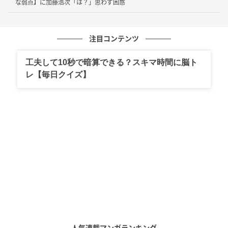
な弱点】に加藤浩次「は？」思わず困惑
返し、スタジオは爆笑に包まれました。
注目コンテンツ
番組で見えた意外な一面
工夫して10秒で暗算できる？スキマ時間に脳ト
俳優としてクールな印象もある賀来賢人さんですが、
レ【毎日クイズ】
今回のエピソードでは少し親しみやすく、おちゃめな
一面がのぞきました。アルバイト経験がひとつだけと
いうだけでも意外ですが、それが家庭教師だったとい
うのも驚きです。
しかも、教える立場でありながら「僕もわからない」
と正直に明かし、最後は「もうちょっといけると思っ
た」と笑いに変えてしまうあたりは、賀来さんらしい
軽やかさも感じます。何気ないやり取りのなかで、飾
らない人柄が伝わる印象的な告白でした。
人気連載マンガランキング