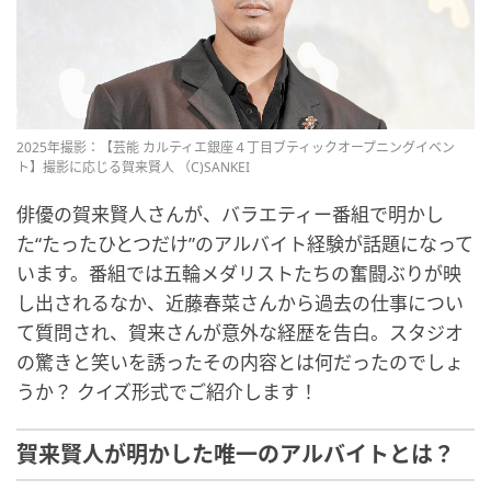
2025年撮影：【芸能 カルティエ銀座４丁目ブティックオープニングイベン
ト】撮影に応じる賀来賢人 （C)SANKEI
俳優の賀来賢人さんが、バラエティー番組で明かし
た“たったひとつだけ”のアルバイト経験が話題になって
います。番組では五輪メダリストたちの奮闘ぶりが映
し出されるなか、近藤春菜さんから過去の仕事につい
て質問され、賀来さんが意外な経歴を告白。スタジオ
の驚きと笑いを誘ったその内容とは何だったのでしょ
うか？ クイズ形式でご紹介します！
賀来賢人が明かした唯一のアルバイトとは？