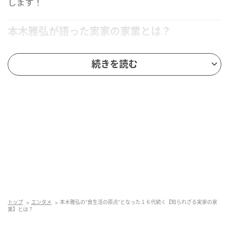
します！
本木雅弘が語った実家の家業とは？
番組では、本木雅弘さんが自ら料理をすることや、素
続きを読む
材を生かした食生活への思いを穏やかに明かしていま
した。そうした価値観の土台には、幼い頃からの家庭
環境があったようです。一体、本木雅弘さんが語った
実家の家業とは何なのでしょうか？
ヒント…
埼玉県にある実家の家業は16代続いている
新鮮でみずみずしいものを食べて育った
トップ
エンタメ
本木雅弘の“食生活の原点”となった１６代続く【知られざる実家の家
業】とは？
「もともとは埼玉県の農家の出身なので」