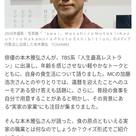
2026年撮影：写真展「〝ａｗａｉ〟 Ｍａｓａｈｉｒｏ Ｍｏｔｏｋｉ×Ｋａｚ
ｕｈｉｒｏ Ｎａｋａｍｕｒａ Ｐｈｏｔｏ Ｅｘｈｉｂｉｔｉｏｎ」のメディア
内覧会に出席した本木雅弘 （C)SANKEI
俳優の本木雅弘さんが、TBS系『人生最高レストラ
ン』に出演し、年齢を感じさせない軽やかなトークと
ともに、自身の食生活について語りました。MCの加藤
浩次さんとのやりとりでは、還暦を迎えたことへのユ
ーモアある受け答えも話題に。さらに、普段の食事を
自分で用意することがあると明かし、その背景にあ
る“実家の家業”にも注目が集まりました。
そんな本木雅弘さんが語った、食の原点ともいえる実
家の職業とは何なのでしょうか？クイズ形式でご紹介