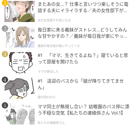
感じさせるエピソードでした。
またあの女…？ 仕事と言いつつ楽しそうに電
話する夫にイライラする／夫の女性部下が気
になる（1）【夫婦の危機 まんが】
次の記事
夫の女性部下が気になる
#1 夫の「元不倫相手」から、１通の手紙が
毎日家に来る義妹がストレス…どうしてみん
届きました。
な甘やかすの？／義妹が毎日我が家にやって
くる（1）【義父母がシンドイんです！ まん
義妹が毎日我が家にやってくる
が】
の記事をもっとみる
#1 「ママ、生きてるよね？」寝ていると思
って部屋を開けたら
ママが家出した
#1 送迎のバスから「娘が降りてきてませ
ん」
娘が拐われた
ママ同士が無視し合い？ 幼稚園のバス停に漂
う不穏な空気【私たちの連絡係さん Vol.1】
私たちの連絡係さん