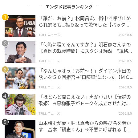
エンタメ記事ランキング
「誰だ、お前？」松岡昌宏、街中で呼び止め
られ怒るも…振り返って驚愕した【バッタリ
会った人物】とは？
TRILL ニュース
2026.8.5
「何時に寝てるんですか？」明石家さんまの
【異例の就寝時間】にスタジオ騒然 “規格外
の目的”も明かす
TRILL ニュース
2026.8.5
「なんじゃオラ！お前～！」ダイアン津田の
誘いを５０回拒否→“口喧嘩”になった【ＭＣ
芸人】とは？
TRILL ニュース
2026.8.5
「ほとんど聞こえない」声が小さい【伝説の
歌姫】→黒柳徹子がトークを成立させた対応
術とは？
TRILL ニュース
2026.8.5
山本耕史が妻・堀北真希からの呼び名を明か
す 基本「耕史くん」→不意に呼ばれる【ユ
ニークなあだ名】とは？