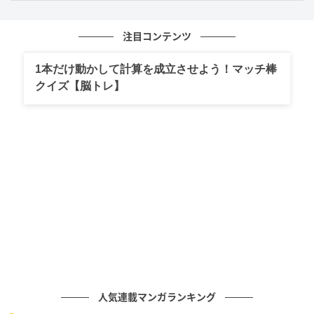
先に食べる。で、私が用意したんですけれども」と説
明すると、加藤さんは「凄いですって」と感心してい
注目コンテンツ
ました。
1本だけ動かして計算を成立させよう！マッチ棒
クイズ【脳トレ】
食生活の原点
本木雅弘さんが語った実家の家業は、華やかな芸能活
動のイメージとはまた違う、素朴で確かな暮らしの背
景を感じさせるものでした。新鮮な食材を「それで十
分」と表現する言葉からは、素材そのもののおいしさ
を大切にする姿勢が伝わってきます。
また、自らカブのカルパッチョを用意し、家族の食事
を整える様子にも、日々の暮らしを丁寧に営む本木さ
んらしさがにじみます。食の好みや感覚は、こうした
人気連載マンガランキング
幼少期の環境と深く結びついているのだとあらためて