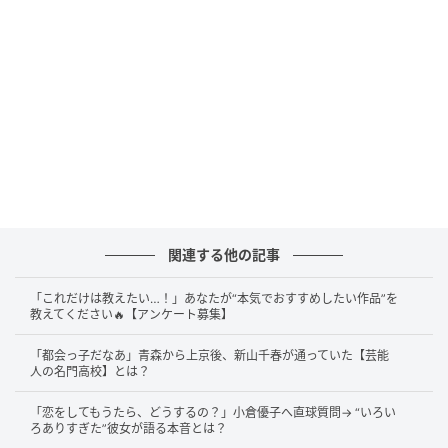
答えは……
農家
です。
この発言は、2026年6月6日放送のTBS系『人生最高レ
ストラン』（土曜午後11時30分）で飛び出しました。
加藤浩次さんから「食べ物のほうは自分で作ったりも
するんですか」と聞かれた本木雅弘さんは、「多少で
すけれどね」と回答。続けて
「もともとは埼玉県の農
家の出身なので、基本的にはそういう新鮮な、みずみ
ずしいものを多く頂いていた」
と告白。本木さんの実
関連する他の記事
家は16代続く農家として知られており、妻の内田也哉
子さんも過去にテレビ番組でその歴史について語って
「これだけは教えたい…！」あなたが“本気でおすすめしたい作品”を
教えてください🔥【アンケート募集】
いました。
「都会っ子だなあ」青森から上京後、新山千春が通っていた【芸能
さらに本木さんは、自身で調理し撮影した夕食の写真
人の名門高校】とは？
も披露。用意したのは“カブのカルパッチョ”で、「こ
「恋をしてもうたら、どうするの？」小倉優子へ直球質問→ “いろい
の日は妻が仕事で、帰りが遅いので、私と次男だけが
ろありすぎた”彼女が語る本音とは？