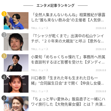
エンタメ記事ランキング
「全然人集まんないもんね」相葉雅紀が暴露
した“誰も来ない飲み会”の主催者【人気俳
優】とは？
TRILL ニュース
2026.8.8
『Tシャツが乾くまで』出演中の松山ケンイ
チが、“２０年来の大親友”と呼ぶ【意外な人
物】とは？
TRILL ニュース
2026.8.8
小栗旬「めちゃくちゃ憧れて」事務所へ所属
を直談判するほど影響を受けた【ダンディ俳
優】とは？
TRILL ニュース
2026.8.8
川口春奈「生まれた年も生まれた日も一
緒」“合同誕生日会”まで開く【仲良し女優】
とは？同じ九州出身
TRILL ニュース
2026.8.8
「ちょっと早い夏休み」飯島直子と一緒にハ
ワイ旅行した【大物先輩女優】とは？ 共演で
の約束が実現