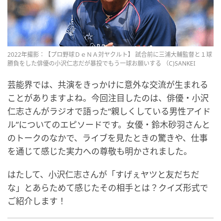
2022年撮影：【プロ野球ＤｅＮＡ対ヤクルト】 試合前に三浦大輔監督と１球
勝負をした俳優の小沢仁志だが暴投でもう一球お願いする （C)SANKEI
芸能界では、共演をきっかけに意外な交流が生まれる
ことがありますよね。今回注目したのは、俳優・小沢
仁志さんがラジオで語った“親しくしている男性アイド
ル”についてのエピソードです。女優・鈴木砂羽さんと
のトークのなかで、ライブを見たときの驚きや、仕事
を通じて感じた実力への尊敬も明かされました。
はたして、小沢仁志さんが「すげぇヤツと友だちだ
な」とあらためて感じたその相手とは？クイズ形式で
ご紹介します！