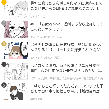
最初に感じた違和感…普段マメに連絡をして
の記事をもっとみる
こない夫からのLINE【され妻なつこ Vol.1】
され妻なつこ
#1 「お疲れ〜♡」遅刻するなら連絡して！
この女、ナメてます
美人な友達は何でも許される
【漫画】新婚夫に浮気疑惑！絶対証拠をつか
んでやる！【エリート夫に浮気された話 Vol.
1】
エリート夫に浮気された話
【スカッと漫画】双子の娘より飲み会が大
事!? 親の自覚がない夫を懲らしめた話【第1
話】
【スカッと漫画】双子の娘より飲み会が大事!? 親の自覚がない夫を
懲らしめた話
「朝からどこ行ってたんだよ」いつまでも子
どもの習い事を把握しない夫【離婚後同居 Vo
l.1】
離婚後同居