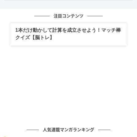
今回の話から伝わってくるのは、小沢仁志さんが佐久
注目コンテンツ
間大介さんに対して、親しさだけでなく強い尊敬の気
持ちも抱いているということです。映画撮影で同じ時
1本だけ動かして計算を成立させよう！マッチ棒
クイズ【脳トレ】
間を過ごしたからこそ見えた努力や実力、そして東京
ドームの大舞台で輝く姿に、あらためて圧倒されたの
でしょう。
現場での関係がライブ会場でまた違った感動につなが
るのも、芸能界ならではのおもしろさです。共演から
生まれた温かな交流が感じられる、印象的なエピソー
ドでした。
次の記事
#1 「あっ、財布忘れちゃった」「いいよ出
すよ〜！」これが全ての始まりでした
人気連載マンガランキング