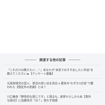
答えは……
Snow Manの佐久間大介さん
です。
2026年5月25日深夜放送のTOKYO FM『TOKYO
SPEAKEASY』で、小沢仁志さんが鈴木砂羽さんとの対
談のなかで明かしました。小沢さんは、Snow Manの
東京ドーム公演を2年連続で見に行ったと話し、「“お
じい”って手振ってくれるじゃんか。そのとき、俺、凄
いヤツと友だちなんだなってあらためて思う」とコメ
ント。さらに、映画『スペシャルズ』で一緒にダンス
関連する他の記事
に挑んだ経験を振り返り、「“お前らってさ、Snow
「これだけは教えたい…！」あなたが“本気でおすすめしたい作品”を
Manってあの激しい振りをどれぐらいで覚えてん
教えてください🔥【アンケート募集】
の？”って言ったら“1時間ですかね”って」と、その対応
力にも感心しきりでした。
元高校球児の芸人、部活の思い出を告白→ 夏休み“わずか3日目”で襲
われた【想定外の悲劇】とは？
川口春奈「野性的な感じです」と語るも…島育ちらしからぬ【意外
な弱点】に加藤浩次「は？」思わず困惑
ラジオで語られた友情とリスペクト