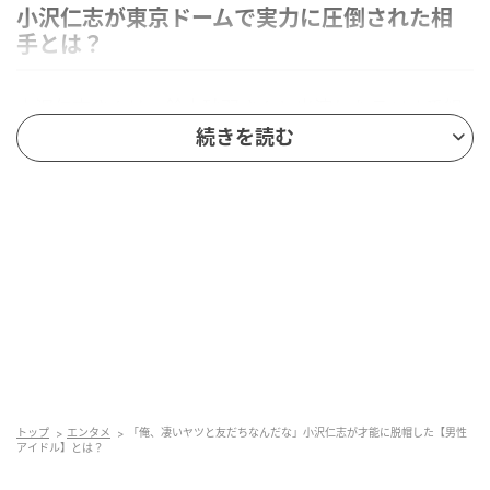
小沢仁志が東京ドームで実力に圧倒された相
手とは？
小沢仁志さんは、鈴木砂羽さんと出演したラジオ番組
のなかで、映画共演をきっかけに距離が縮まったある
続きを読む
人気アイドルについて語りました。ステージ上での姿
と現場での印象の違いにも驚いたそうで、その実力を
しみじみ称賛していたのが印象的です。一体、小沢仁
志さんが絶賛したこの人物とは誰なのでしょうか？
ヒント…
9人組の人気グループで活動
映画『スペシャルズ』で小沢さんと共演
トップ
エンタメ
「俺、凄いヤツと友だちなんだな」小沢仁志が才能に脱帽した【男性
アイドル】とは？
「“おじい”って手振ってくれるじゃんか」