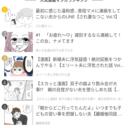
すよ〜！」これが全ての始まりでした
最初に感じた違和感…普段マメに連絡をして
こない夫からのLINE【され妻なつこ Vol.1】
の記事をもっとみる
され妻なつこ
#1 「お疲れ〜♡」遅刻するなら連絡して！
この女、ナメてます
美人な友達は何でも許される
【漫画】新婚夫に浮気疑惑！絶対証拠をつか
んでやる！【エリート夫に浮気された話 Vol.
1】
エリート夫に浮気された話
【スカッと漫画】双子の娘より飲み会が大
事!? 親の自覚がない夫を懲らしめた話【第1
話】
【スカッと漫画】双子の娘より飲み会が大事!? 親の自覚がない夫を
懲らしめた話
「朝からどこ行ってたんだよ」いつまでも子
どもの習い事を把握しない夫【離婚後同居 Vo
l.1】
離婚後同居