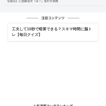
な弱点】に加藤浩次「は？」思わず困惑
高校時代の意外なつながり
注目コンテンツ
浅香唯さんと大沢樹生さんが高校の同級生で、しかも
工夫して10秒で暗算できる？スキマ時間に脳ト
同じクラスだったという事実は、多くの視聴者にとっ
レ【毎日クイズ】
て新鮮な驚きだったのではないでしょうか。トップア
イドルとして活躍する前から顔見知りだったという話
には、時代のつながりも感じられます。
番組では、当時あまり学校に来ていなかったという暴
露だけでなく、教室で芸能界の話をあまりしていなか
ったという自然な距離感も明かされました。華やかな
活躍の裏にある学生時代の素顔が垣間見える、印象的
なエピソードでした。
次の記事
#1 「あっ、財布忘れちゃった」「いいよ出
人気連載マンガランキング