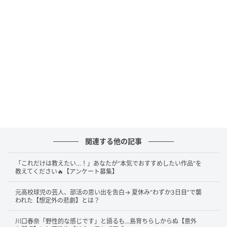
答えは……
大沢樹生さん
です。
2026年5月25日放送のフジテレビ系『ネプリーグ』で
明かされたエピソードです。この日は「令和のカリス
マVSレジェンドカリスマ！常識力があるのはどっ
ち？」という企画で、浅香唯さんと大沢樹生さんは“平
成カリスマ”として出演。2人は「高校の同級生」「同
じクラスです」と明かしました。
さらに大沢さんは「唯、あまり学校来なかったよね」
と回顧。これに浅香さんは「いや！お互い！お互い
関連する他の記事
よ！」と返して笑いを誘いました。また浅香さんは、
「これだけは教えたい…！」あなたが“本気でおすすめしたい作品”を
デビュー前の大沢さんから
「今度、デビューするん
教えてください🔥【アンケート募集】
だ」
と聞いたことを振り返り、その後「すごい勢いで
元高校球児の芸人、部活の思い出を告白→ 夏休み“わずか3日目”で襲
トップアイドルになっちゃったんで」と語っていまし
われた【想定外の悲劇】とは？
た。
川口春奈「野性的な感じです」と語るも…島育ちらしからぬ【意外