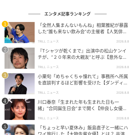
エンタメ記事ランキング
「全然人集まんないもんね」相葉雅紀が暴露
した“誰も来ない飲み会”の主催者【人気俳
優】とは？
TRILL ニュース
2026.8.8
『Tシャツが乾くまで』出演中の松山ケンイ
チが、“２０年来の大親友”と呼ぶ【意外な人
物】とは？
TRILL ニュース
2026.8.8
小栗旬「めちゃくちゃ憧れて」事務所へ所属
を直談判するほど影響を受けた【ダンディ俳
優】とは？
TRILL ニュース
2026.8.8
川口春奈「生まれた年も生まれた日も一
緒」“合同誕生日会”まで開く【仲良し女優】
とは？同じ九州出身
TRILL ニュース
2026.8.8
「ちょっと早い夏休み」飯島直子と一緒にハ
ワイ旅行した【大物先輩女優】とは？ 共演で