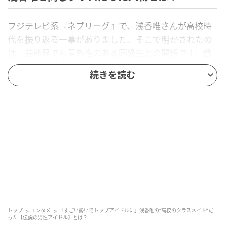
フジテレビ系『ネプリーグ』で、浅香唯さんが高校時
代を振り返る一幕がありました。そこで明かされたの
は、芸能界でも意外性のある同級生との関係です。番
組内では当時の登校事情や、教室でどんな空気感だっ
続きを読む
たのかも語られ、スタジオが大いに沸きました。一
体、浅香唯さんと高校で同じクラスだった人物とは誰
なのでしょうか？
ヒント…
アイドルグループ・光GENJIの元メンバー
現在は俳優として活動
「今度、デビューするんだ」
トップ
エンタメ
「すごい勢いでトップアイドルに」浅香唯の“高校のクラスメイト”だ
った【伝説の男性アイドル】とは？