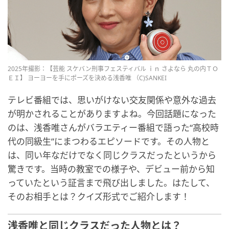
2025年撮影：【芸能 スケバン刑事フェスティバル ｉｎ さよなら 丸の内ＴＯ
ＥＩ】 ヨーヨーを手にポーズを決める浅香唯 （C)SANKEI
テレビ番組では、思いがけない交友関係や意外な過去
が明かされることがありますよね。今回話題になった
のは、浅香唯さんがバラエティー番組で語った“高校時
代の同級生”にまつわるエピソードです。その人物と
は、同い年なだけでなく同じクラスだったというから
驚きです。当時の教室での様子や、デビュー前から知
っていたという証言まで飛び出しました。はたして、
そのお相手とは？クイズ形式でご紹介します！
浅香唯と同じクラスだった人物とは？