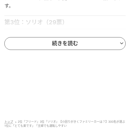
す。
第3位：ソリオ（29票）
第3位は、「
ソリオ
」。
続きを読む
この車は、コンパクトながら車内空間がしっかり確保
されているのが魅力です。軽自動車に負けない小回り
性能で、女性ドライバーや運転初心者でも扱いやすい
という声が目立ちました。ソリオなら、大人が数人乗
っても窮屈感がなく、狭い道でもスイスイ進むことが
できるようです。
後ろに大人が3人乗っても狭さは感じない。車体も大き過ぎな
いため小回りもきくし、女性も運転しやすい。（42歳/女性）
トップ
2位『フリード』3位『ソリオ』【小回りがきくファミリーカーは？】300名が選ぶ
1位に「とても楽です」「主婦でも運転しやすい