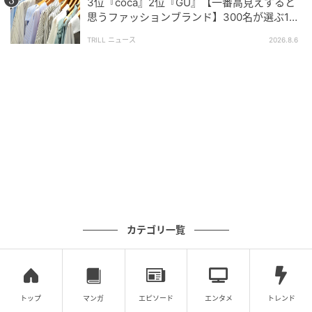
3位『coca』2位『GU』【一番高見えすると
ぜひ皆さんのタイムリーな本音も参考にしてみてはい
思うファッションブランド】300名が選ぶ1位
に「生地がしっかり」「誰が着ても大人綺
かがでしょうか。
TRILL ニュース
2026.8.6
麗」
調査方法：インターネットサービスによる任意回答
（自由回答式）
調査実施日：2026年5月18日
調査対象：全国の10代〜70代の男女
有効回答数：300名
※記事内の情報は執筆時点の内容です。
※本記事は自社で募集したアンケートの回答結果をも
とにAIが本文を作成しておりますが、社内確認の後公
カテゴリ一覧
開を行っています。
※本記事は、自社で募集したアンケートの回答者300名
の意見を集計した結果に基づき制作しています。社会
全体の意見を代表、あるいは断定するものではないこ
トップ
マンガ
エピソード
エンタメ
トレンド
とを、あらかじめご了承ください。