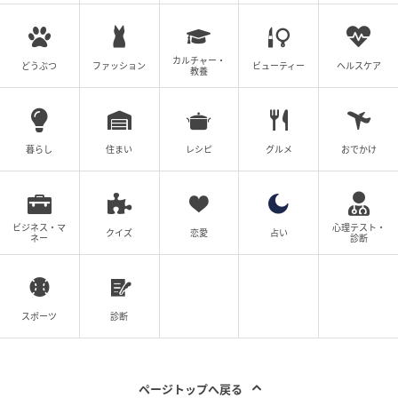
次の記事
カルチャー・
#1 夫の「元不倫相手」から、１通の手紙が
どうぶつ
ファッション
ビューティー
ヘルスケア
教養
届きました。
の記事をもっとみる
暮らし
住まい
レシピ
グルメ
おでかけ
ビジネス・マ
心理テスト・
クイズ
恋愛
占い
ネー
診断
スポーツ
診断
ページトップへ戻る