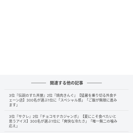
車内は広く快適に過ごせる割に、車体はそこまで大きくないの
で狭い道でも運転しやすいから。（23歳/男性）
コンパクトな車体なのに車内が広く小回りもきくためさらに燃
費も良いから（22歳/男性）
第2位：フリード（75票）
関連する他の記事
3位『伝説のすた丼屋』2位『焼肉きんぐ』【猛暑を乗り切る外食チ
続いて第2位は、「
フリード
」でした。
ェーン店】300名が選ぶ1位に「スペシャル感」「ご飯が無限に進み
ます」
取り回しの良さと3列シートの多機能性が好評で、都会
3位『サクレ』2位『チョコモナカジャンボ』【夏にこそ食べたいと
の細い道や混雑した駐車場でも安心して運転できる、
思うアイス】300名が選ぶ1位に「爽快な冷たさ」「唯一無二の噛み
応え」
という感想が多く寄せられました。家族全員が快適に