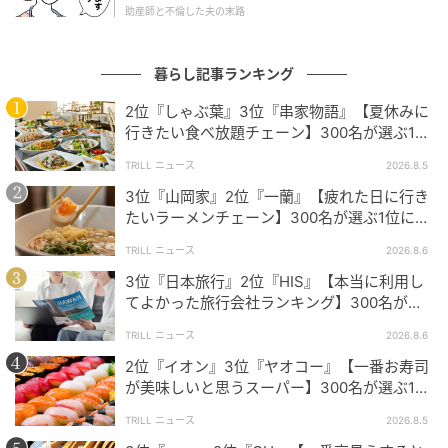
助産師と不倫した夫の末路
トヨタ車は長く乗れるイメージがある。また2列目のスライド
ドアも大きく乗り降りしやすい。またちょうどいいサイズなの
暮らし記事ランキング
で主婦でも運転しやすい。（33歳/男性）
2位『しゃぶ葉』3位『串家物語』【夏休みに
行きたい食べ放題チェーン】300名が選ぶ1位
に「満足度が高い」「大人まで楽しめる」
TRILL ニュース
2026.8.5
何回かシエンタを乗り換えているが、新しくなるたびに車内空
3位『山岡家』2位『一蘭』【疲れた日に行き
間が広くなっていると感じる。小回りもきくし、女子にも運転
たいラーメンチェーン】300名が選ぶ1位に
しやすいと思う。（56歳/女性）
「体に染みわたる」「満足感と元気をもらえ
TRILL ニュース
2026.8.6
る」
3位『日本旅行』2位『HIS』【本当に利用し
てよかった旅行会社ランキング】300名が選
今回のランキングでは、「トヨタシエンタ」「ホンダ
ぶ1位に「選択肢が多い」「相談しやすい」
フリード」「スズキソリオ」と、いずれも小回り性能
TRILL ニュース
2026.8.6
と日常の運転しやすさで高く評価されました。それぞ
2位『イオン』3位『ヤオコー』【一番お寿司
が美味しいと思うスーパー】300名が選ぶ1位
れの車種に「広さも十分」「乗り降りしやすい」「見
に「本格的な美味しさ」「食べ応えがある」
た目もコンパクト」といった生の声が集まっていま
TRILL ニュース
2026.8.5
す。小回りがきくファミリーカー選びに悩んだとき、