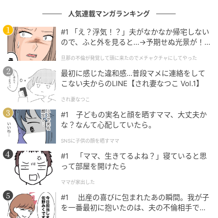
第1位：シエンタ（105票）
人気連載マンガランキング
#1 「え？浮気！？」夫がなかなか帰宅しない
そして第1位は、「
シエンタ
」でした。
ので、ふと外を見ると…→予期せぬ光景が！
｜旦那の不倫が発覚して頭に来たのでメチャ
旦那の不倫が発覚して頭に来たのでメチャクチャにしてやった
ファミリーカーとしてのバランスの良さと、コンパク
クチャにしてやった
最初に感じた違和感…普段マメに連絡をして
トカー以上ミニバン未満の“ちょうどいい”サイズ感が
こない夫からのLINE【され妻なつこ Vol.1】
特徴です。広くて荷物もたくさん積めるのに、狭い道
やカーブもスイスイ走れるという安心感や、子どもの
され妻なつこ
乗り降りが楽なスライドドアなど、日々の暮らしを支
#1 子どもの実名と顔を晒すママ、大丈夫か
な？なんて心配していたら。
える実用性の高さに支持が集まりました。
SNSに子供の顔を晒すママ
#1 「ママ、生きてるよね？」寝ていると思
コンパクトカーよりちょっぴり広くて、ミニバンより小さい大
って部屋を開けたら
きさが、便利で広くて荷物も乗せられてちょうどいいからで
ママが家出した
す。小回りもきくし、スライドドアなのが子どもの乗り降りも
#1 出産の喜びに包まれたあの瞬間。我が子
スムーズでとても楽です。（39歳/女性）
を一番最初に抱いたのは、夫の不倫相手でし
た。