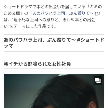
ショートドラマで本との出会いを届けている「キミの
ため文庫」の『
あのパワハラ上司、ぶん殴りて～
』
は、"理不尽な上司への怒りと、思わぬ本との出会
い"をテーマにした作品です。
あのパワハラ上司、ぶん殴りて～ #ショートド
ラマ
朝イチから怒鳴られた女性社員