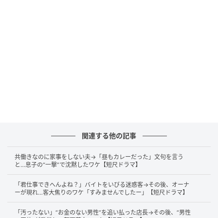
@kiminotame_bunko
冒頭、部長が女性に向かって怒鳴り散らします。
「お前って本当に会社のお荷物だよなぁ！」
机をバンッと叩かれ、女性は思わず体をこわばらせま
す。
その後、休憩室では、部長に怒られた女性が同僚女性
関連する他の記事
に朝のやり取りを話しています。向かいの席では、男
共働きなのに家事をしない夫→「昼もカレーだった」文句を言う
性同僚・紙上が静かに本を読んでいました。
と…息子の“一撃”で沈黙したワケ【短尺ドラマ】
「君仕事できへんよね？」バイトをいびる迷惑客→その後、オーナ
ーが現れ…客大焦りのワケ「すみませんでしたー」【短尺ドラマ】
「汚ったない」“お金のない男性”を追い払った店長→その後、“男性