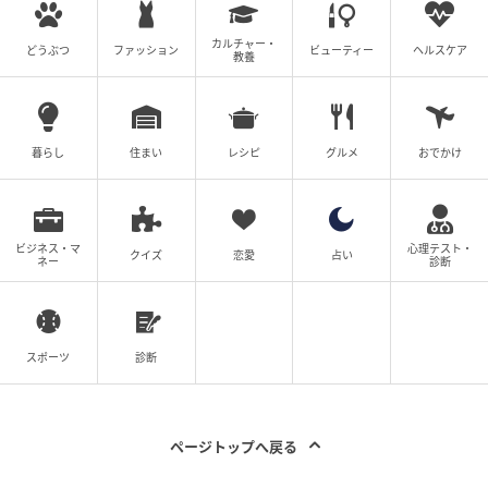
でした。
カルチャー・
「ミスばっかで使えねぇなぁ、どっかに転職しちまえ
どうぶつ
ファッション
ビューティー
ヘルスケア
教養
よ！」
そんな部長の言葉に、同僚女性も愚痴が止まりませ
暮らし
住まい
レシピ
グルメ
おでかけ
ん。
「いやいや、言われなくても転職したいわ。あんたな
んかのもとで働きたくない！って言いかけちゃった
ビジネス・マ
心理テスト・
クイズ
恋愛
占い
ネー
診断
よ」
スポーツ
診断
ページトップへ戻る