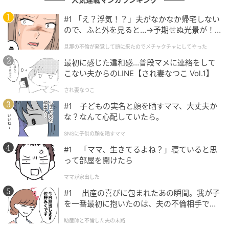
#1 「え？浮気！？」夫がなかなか帰宅しない
ので、ふと外を見ると…→予期せぬ光景が！
｜旦那の不倫が発覚して頭に来たのでメチャ
旦那の不倫が発覚して頭に来たのでメチャクチャにしてやった
クチャにしてやった
最初に感じた違和感…普段マメに連絡をして
こない夫からのLINE【され妻なつこ Vol.1】
@kiminotame_bunko
され妻なつこ
#1 子どもの実名と顔を晒すママ、大丈夫か
「朝イチ開口一番これだよ！？しかもキレられる原因
な？なんて心配していたら。
の資料、部長の指示通りに作ったやつだからね」
SNSに子供の顔を晒すママ
「ほんと最低」
#1 「ママ、生きてるよね？」寝ていると思
って部屋を開けたら
部長の指示に従って作った資料が原因で怒鳴られると
ママが家出した
いう、理不尽すぎる状況に同僚女性も顔をしかめま
#1 出産の喜びに包まれたあの瞬間。我が子
す。
を一番最初に抱いたのは、夫の不倫相手でし
た。
助産師と不倫した夫の末路