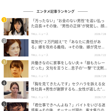
「言われなくても転職したいわ」同僚女性の愚
痴も止まらない
エンタメ記事ランキング
「汚ったない」“お金のない男性”を追い払っ
た店長→その後、“男性の正体”が発覚し、顔
面蒼白のワケ【短尺ドラマ】
TRILL ニュース
2026.7.28
電気代“２万円超え”で「あなたに責任があ
る」嫁を攻める義母。→その後、嫁が見せ
た“スマホの画面”に絶句したワケ【短尺ドラ
TRILL ニュース
2026.7.22
マ】
共働きなのに家事をしない夫→「昼もカレー
だった」文句を言うと…息子の“一撃”で沈黙
したワケ【短尺ドラマ】
TRILL ニュース
2026.7.29
「胸を見てきたんです」セクハラを訴える女
性社員→男性が謝罪するも…女性が返した“一
言”に言葉を失う【短尺ドラマ】
TRILL ニュース
2026.7.21
「君仕事できへんよね？」バイトをいびる迷
惑客→その後、オーナーが現れ…客大焦りの