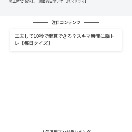
の正体”が発覚し、顔面蒼白のワケ【短尺ドラマ】
注目コンテンツ
工夫して10秒で暗算できる？スキマ時間に脳ト
レ【毎日クイズ】
人気連載マンガランキング