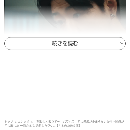
続きを読む
トップ
エンタメ
「部長ぶん殴りて～」パワハラ上司に愚痴が止まらない女性→同僚が
差し出した“一冊の本”に絶句したワケ…【キミのため文庫】