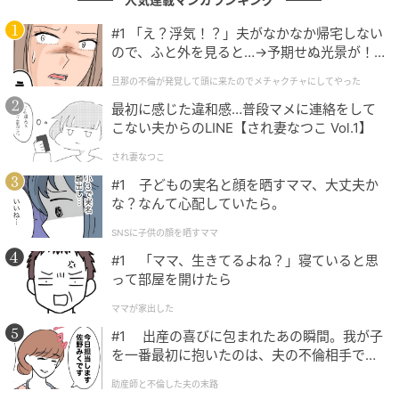
元カレにいたら絶対に忘れることはできず一生引きずりそうで
す。（50歳/女性）
#1 「え？浮気！？」夫がなかなか帰宅しない
ので、ふと外を見ると…→予期せぬ光景が！
｜旦那の不倫が発覚して頭に来たのでメチャ
旦那の不倫が発覚して頭に来たのでメチャクチャにしてやった
クチャにしてやった
かっこよさと、色気があって、声のトーンなども含めてすべて
最初に感じた違和感…普段マメに連絡をして
こない夫からのLINE【され妻なつこ Vol.1】
が忘れられなそう。（47歳/女性）
され妻なつこ
#1 子どもの実名と顔を晒すママ、大丈夫か
な？なんて心配していたら。
静かな色気と誠実さで、別れた後ほど恋しくなりそうで、元カ
レにいたら絶対忘れられない沼俳優だからです。（65歳/女
SNSに子供の顔を晒すママ
性）
#1 「ママ、生きてるよね？」寝ていると思
って部屋を開けたら
ママが家出した
第1位：佐藤健（22票）
#1 出産の喜びに包まれたあの瞬間。我が子
を一番最初に抱いたのは、夫の不倫相手でし
た。
堂々の1位は
佐藤健
さん！ツンデレなキャラクターや圧
助産師と不倫した夫の末路