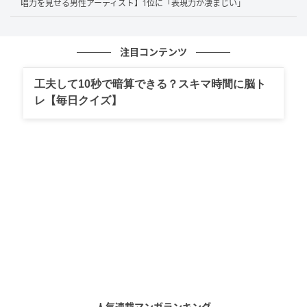
唱力を見せる男性アーティスト】1位に「表現力が凄まじい」
注目コンテンツ
工夫して10秒で暗算できる？スキマ時間に脳ト
レ【毎日クイズ】
競馬大井 横浜流星（C）SANKEI
同じく21票を獲得し、第2位は
横浜流星
さん。切れ長
の目元やクールな雰囲気など、多くの人がその存在感
に惹き込まれているようです。男女問わず「イケメ
ン」「色気」「誠実さ」といった声が集まりました。
切れ長で見つめられたら目が離せないカッコよすぎる顔立ちは
人気連載マンガランキング