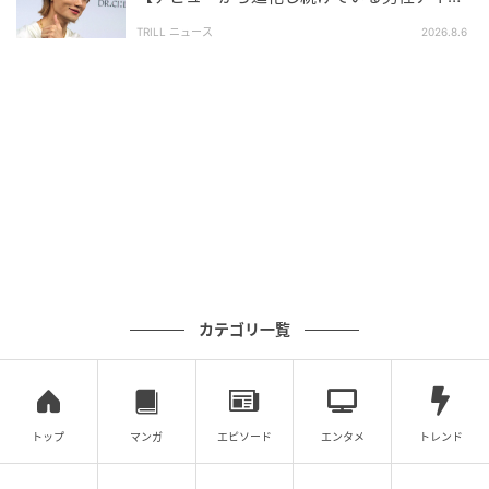
ルグループ】1位に「それぞれが個性を発揮」
TRILL ニュース
2026.8.6
忘れたくても忘れられない“沼俳優”たちの魅力
今回ご紹介した4名はいずれも、それぞれ違った“沼”ポ
イントで多くのファンを魅了していました。「もし元
カレだったなら…」という妄想だけでも十分楽しめる
結果となりましたね。あなたならどの俳優さんに一番
ハマってしまいそうでしょうか？
※本記事は、自社で募集したアンケートの回答者300名
の意見を集計した結果に基づき制作しています。社会
カテゴリ一覧
全体の意見を代表、あるいは断定するものではないこ
とを、あらかじめご了承ください。
※記事内の情報は執筆時点の内容です。
トップ
マンガ
エピソード
エンタメ
トレンド
※コメントは原文ママ