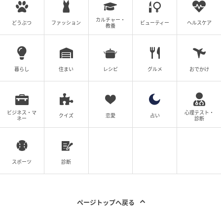
※本記事は自社で募集したアンケートの回答結果をも
とにAIが本文を作成しておりますが、社内確認の後公
カルチャー・
どうぶつ
ファッション
ビューティー
ヘルスケア
教養
開を行っています。
調査方法：インターネットサービスによる任意回答
（自由回答式）
調査実施日：2026年5月14日
暮らし
住まい
レシピ
グルメ
おでかけ
調査対象：全国10代〜60代
有効回答数：300名
ビジネス・マ
心理テスト・
クイズ
恋愛
占い
ネー
診断
次の記事
#1 「ママ、生きてるよね？」寝ていると思
って部屋を開けたら
スポーツ
診断
の記事をもっとみる
ページトップへ戻る