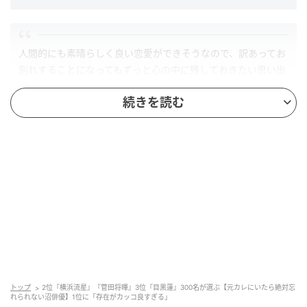
人間的にも素晴らしく良い恋愛ができそうなので、訳あってお
別れすることになってもずっと心の中に残しておきたい思い出
になりそう。（49歳/女性）
続きを読む
圧倒的にカッコいい。日本中探しても他にはいないので沼らな
いわけがない。（42歳/男性）
第2位：菅田将暉・横浜流星（21票）
第2位となったのは
菅田将暉
さん。ミステリアスさと親
しみやすさ、独特の色気や感性など、一度ハマると抜
トップ
2位『横浜流星』『菅田将暉』3位『目黒蓮』300名が選ぶ【元カレにいたら絶対忘
け出せなくなる“沼”要素満載との声が多数寄せられま
れられない沼俳優】1位に「存在がカッコ良すぎる」