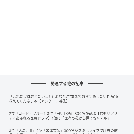
した。
ミステリアスさと色気がありながら、親しみやすさも感じさせ
る独特の魅力があるから。（21歳/男性）
独特の雰囲気や色気があり、一度ハマると忘れられなさそうな
魅力があるためです。（24歳/女性）
関連する他の記事
カリスマ性もあるのに、普通っぽさもあって、捉えどころがな
「これだけは教えたい…！」あなたが“本気でおすすめしたい作品”を
く、別れてからも彼のことをずっと考えてしまいそう。（43
教えてください🔥【アンケート募集】
歳/女性）
2位『コード・ブルー』3位『白い巨塔』300名が選ぶ【最もリアリ
ティあふれる医療ドラマ】1位に「医者の私から見てもリアル」
3位『大森元貴』2位『米津玄師』300名が選ぶ【ライブで圧巻の歌