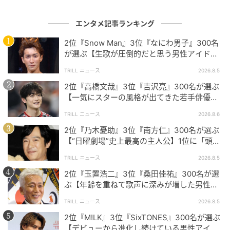
倒的なイケメンぶり、中毒性ある存在感など、「一度
付き合ったら絶対に忘れられない」という熱い支持を
エンタメ記事ランキング
集めました。
2位『Snow Man』3位『なにわ男子』300名
が選ぶ【生歌が圧倒的だと思う男性アイドル
グループ】1位に「音源を超える迫力」
容姿は勿論、内面の優しさをも感じる俳優さんなので、はまっ
TRILL ニュース
2026.8.5
てしまいそう。（57歳/女性）
2位『高橋文哉』3位『吉沢亮』300名が選ぶ
【一気にスターの風格が出てきた若手俳優】1
位に「どんどんと魅力が高まっている」
TRILL ニュース
2026.8.6
存在がカッコ良すぎる。持っていないものがなさすぎるのと、
2位『乃木憂助』3位『南方仁』300名が選ぶ
恋愛ドラマでの役で惚れてしまうことが多いため、忘れられな
【“日曜劇場”史上最高の主人公】1位に「頭
いと思います。（28歳/女性）
脳・度胸・執念のバランスが絶妙」
TRILL ニュース
2026.8.5
2位『玉置浩二』3位『桑田佳祐』300名が選
ぶ【年齢を重ねて歌声に深みが増した男性ア
溺れてしまう自分が想像できる。色気に飲み込まれてしまうと
ーティスト】1位に「大人の色気」
TRILL ニュース
2026.8.5
思うから。（37歳/女性）
2位『M!LK』3位『SixTONES』300名が選ぶ
【デビューから進化し続けている男性アイド