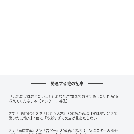
MUSIC AWARDS JAPAN 2025 藤井風（C）SANKEI
第2位は
藤井風
さんです。独自の世界観と圧倒的な歌唱
力で幅広い世代から支持されています。新しい時代な
らではの自由さや柔軟さ、多様性への共感など、“令
和”というキーワードによく似合う存在です。
関連する他の記事
「これだけは教えたい…！」あなたが“本気でおすすめしたい作品”を
教えてください🔥【アンケート募集】
独特なセンスで人気があり令和の歌手というイメージがある。
（44歳／男性）
2位『山崎怜奈』3位『ビビる大木』300名が選ぶ【実は歴史好きで
驚いた芸能人】1位に「多彩すぎて欠点が見あたらない」
2位『高橋文哉』3位『吉沢亮』300名が選ぶ【一気にスターの風格