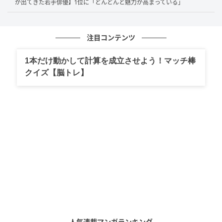
自由で新しい価値観が令和っぽさを感じるからです。（27歳／
が出てきた若手俳優】1位に「どんどんと魅力が高まっている」
女性）
注目コンテンツ
岡山弁の等身大の歌詞や卓越したピアノスキル、ハイセンスな
1本だけ動かして計算を成立させよう！マッチ棒
楽曲がまさしく令和の象徴と感じるからです。（43歳／女性）
クイズ【脳トレ】
第1位：米津玄師（110票）
堂々の第1位は
米津玄師
さん！「曲や歌詞が繊細で心に
残る」「令和らしい現代的な曲調と歌詞」など、多彩
な才能と唯一無二の世界観への支持が集まりました。
圧倒的な歌唱力はもちろんのこと、独自の作詞作曲、
デザインセンスにも注目されています。
人気連載マンガランキング