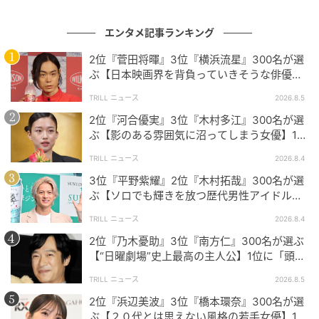
魅力で「令和」を象徴する存在となっています。アン
ケート回答者のみなさんから寄せられたリアルなコメ
エンタメ記事ランキング
ントには、それぞれへの熱い思いや共感ポイントも詰
2位『菅田将暉』3位『横浜流星』300名が選
まっていました。
ぶ【日本映画界を背負っていきそうな俳優】1
位に「圧倒的」「迫力が増すばかり」
TRILL ニュース
2026.8.5
※本記事は、自社で募集したアンケートの回答者300名
2位『河合優実』3位『木村多江』300名が選
の意見を集計した結果に基づき制作しています。社会
ぶ【影のある雰囲気に沼ってしまう女優】1位
に「目が離せない」「独特な透明感」
全体の意見を代表、あるいは断定するものではないこ
TRILL ニュース
2026.8.4
とを、あらかじめご了承ください。
3位『平野紫耀』2位『木村拓哉』300名が選
ぶ【ソロでも輝きを放つ歴代男性アイドル】1
※記事内の情報は執筆時点の内容です。
位に「圧倒的にキラキラしている」
TRILL ニュース
2026.8.4
※コメントは原文ママ
2位『乃木憂助』3位『南方仁』300名が選ぶ
※本記事は自社で募集したアンケートの回答結果をも
【“日曜劇場”史上最高の主人公】1位に「頭
とにAIが本文を作成しておりますが、社内確認の後公
脳・度胸・執念のバランスが絶妙」
開を行っています。
TRILL ニュース
2026.8.5
調査方法：インターネットサービスによる任意回答
2位『浜辺美波』3位『橋本環奈』300名が選
ぶ【２０代とは思えない風格の若手女優】1位