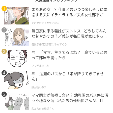
名曲を連発して近年を象徴するアーティストだと思います。
またあの女…？ 仕事と言いつつ楽しそうに電
（28歳／男性）
話する夫にイライラする／夫の女性部下が気
になる（1）【夫婦の危機 まんが】
夫の女性部下が気になる
毎日家に来る義妹がストレス…どうしてみん
ドラマや映画、アニメ、CMなど様々なところで耳にします！
な甘やかすの？／義妹が毎日我が家にやって
凄い才能の持ち主だと思います！（35歳／女性）
くる（1）【義父母がシンドイんです！ まん
義妹が毎日我が家にやってくる
が】
#1 「ママ、生きてるよね？」寝ていると思
って部屋を開けたら
社会現象になるくらいの存在感を示し、歌、ファッション、ア
ートにおいても素晴らしいと思います。（62歳／女性）
ママが家出した
#1 送迎のバスから「娘が降りてきてませ
ん」
若者から大人まで魅了する、“令和を代表する
娘が拐われた
歌声”
ママ同士が無視し合い？ 幼稚園のバス停に漂
う不穏な空気【私たちの連絡係さん Vol.1】
今回ご紹介した3名はいずれも、それぞれ異なる個性・
私たちの連絡係さん