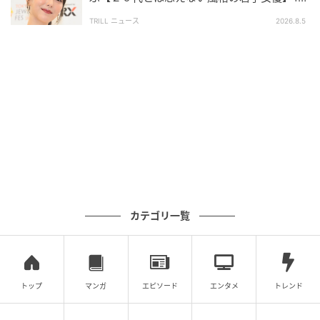
（自由回答式）
に「唯一無二の空気感」「年齢不詳の貫禄」
調査実施日：2026年4月14日
TRILL ニュース
2026.8.5
調査対象：全国10代〜60代
有効回答数：300名
次の記事
#1 送迎のバスから「娘が降りてきてませ
ん」
の記事をもっとみる
カテゴリ一覧
トップ
マンガ
エピソード
エンタメ
トレンド