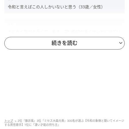
令和と言えばこの人しかいないと思う（33歳／女性）
とにかく歌が上手くて、多才。深い歌詞が多くテレビに出てい
るとつい見入ってしまう。（40歳／女性）
続きを読む
第2位：藤井風（47票）
トップ
2位『藤井風』3位『ミセス大森元貴』300名が選ぶ【令和の象徴と聞いてイメージ
する男性歌手】1位に「凄い才能の持ち主」