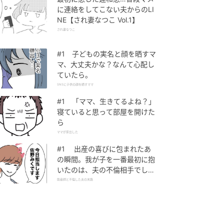
に連絡をしてこない夫からのLI
NE【され妻なつこ Vol.1】
され妻なつこ
#1 子どもの実名と顔を晒すマ
マ、大丈夫かな？なんて心配し
ていたら。
SNSに子供の顔を晒すママ
#1 「ママ、生きてるよね？」
寝ていると思って部屋を開けた
ら
ママが家出した
#1 出産の喜びに包まれたあ
の瞬間。我が子を一番最初に抱
いたのは、夫の不倫相手でし
た。
助産師と不倫した夫の末路