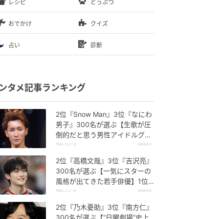
レシピ
どうぶつ
おでかけ
クイズ
占い
診断
ンタメ記事ランキング
2位『Snow Man』3位『なにわ
男子』300名が選ぶ【生歌が圧
倒的だと思う男性アイドルグル
ープ】1位に「音源を超える迫
TRILL ニュース
2026.8.5
力」
2位『高橋文哉』3位『吉沢亮』
300名が選ぶ【一気にスターの
風格が出てきた若手俳優】1位
に「どんどんと魅力が高まって
TRILL ニュース
2026.8.6
いる」
2位『乃木憂助』3位『南方仁』
300名が選ぶ【“日曜劇場”史上