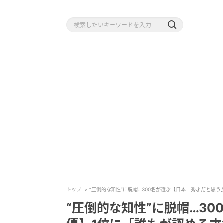
トップ
“圧倒的な知性”に脱帽…300名が選ぶ【日本一秀才だと思
“圧倒的な知性”に脱帽…3