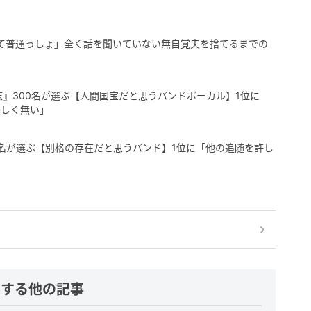
て普通っしょ」全く話を聞いていない無自覚夫を捨てるまでの
志』300名が選ぶ【人間国宝だと思うバンドボーカル】1位に
かしく無い」
00名が選ぶ【別格の存在だと思うバンド】1位に「他の追随を許し
連する他の記事