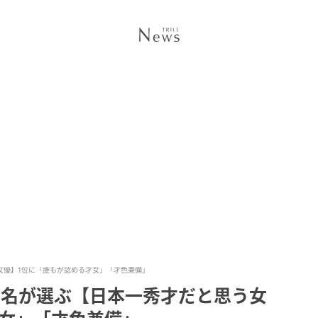
う女優】1位に「誰もが認める才女」「才色兼備」
00名が選ぶ【日本一秀才だと思う女