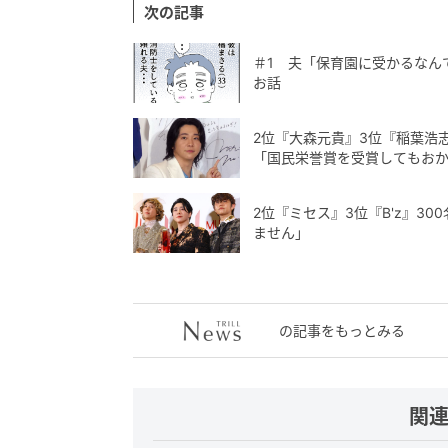
次の記事
＃1 夫「保育園に受かるなん
お話
2位『大森元貴』3位『稲葉浩
「国民栄誉賞を受賞してもお
2位『ミセス』3位『B'z』3
ません」
の記事をもっとみる
関