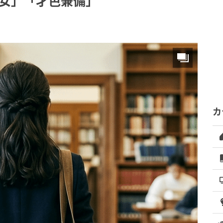
才女」「才色兼備」
カ