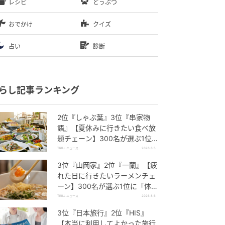
レシピ
どうぶつ
おでかけ
クイズ
占い
診断
らし記事ランキング
2位『しゃぶ葉』3位『串家物
語』【夏休みに行きたい食べ放
題チェーン】300名が選ぶ1位
に「満足度が高い」「大人まで
TRILL ニュース
2026.8.5
楽しめる」
3位『山岡家』2位『一蘭』【疲
れた日に行きたいラーメンチェ
ーン】300名が選ぶ1位に「体
に染みわたる」「満足感と元気
TRILL ニュース
2026.8.6
をもらえる」
3位『日本旅行』2位『HIS』
【本当に利用してよかった旅行