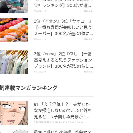
会社ランキング】300名が選ぶ
1位に「選択肢が多い」「相談
TRILL ニュース
2026.8.6
しやすい」
2位『イオン』3位『ヤオコー』
【一番お寿司が美味しいと思う
スーパー】300名が選ぶ1位に
「本格的な美味しさ」「食べ応
TRILL ニュース
2026.8.5
えがある」
3位『coca』2位『GU』【一番
高見えすると思うファッション
ブランド】300名が選ぶ1位に
「生地がしっかり」「誰が着て
TRILL ニュース
2026.8.6
も大人綺麗」
気連載マンガランキング
#1 「え？浮気！？」夫がなか
なか帰宅しないので、ふと外を
見ると…→予期せぬ光景が！｜
旦那の不倫が発覚して頭に来た
旦那の不倫が発覚して頭に来たのでメチャクチャにしてやった
のでメチャクチャにしてやった
最初に感じた違和感…普段マメ