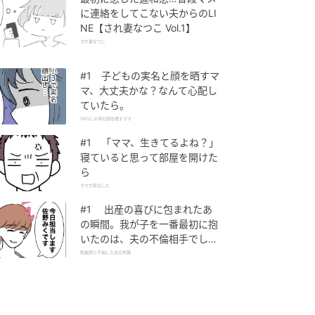
に連絡をしてこない夫からのLI
NE【され妻なつこ Vol.1】
され妻なつこ
#1 子どもの実名と顔を晒すマ
マ、大丈夫かな？なんて心配し
ていたら。
SNSに子供の顔を晒すママ
#1 「ママ、生きてるよね？」
寝ていると思って部屋を開けた
ら
ママが家出した
#1 出産の喜びに包まれたあ
の瞬間。我が子を一番最初に抱
いたのは、夫の不倫相手でし
た。
助産師と不倫した夫の末路