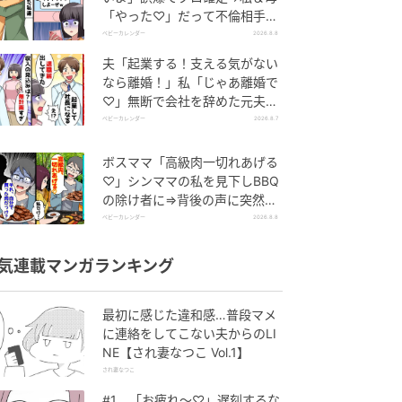
「やった♡」だって不倫相手の
正体は！
ベビーカレンダー
2026.8.8
夫「起業する！支える気がない
なら離婚！」私「じゃあ離婚で
♡」無断で会社を辞めた元夫、
お先真っ暗！
ベビーカレンダー
2026.8.7
ボスママ「高級肉一切れあげる
♡」シンママの私を見下しBBQ
の除け者に⇒背後の声に突然青
ざめたワケ
ベビーカレンダー
2026.8.8
気連載マンガランキング
最初に感じた違和感…普段マメ
に連絡をしてこない夫からのLI
NE【され妻なつこ Vol.1】
され妻なつこ
#1 「お疲れ〜♡」遅刻するな