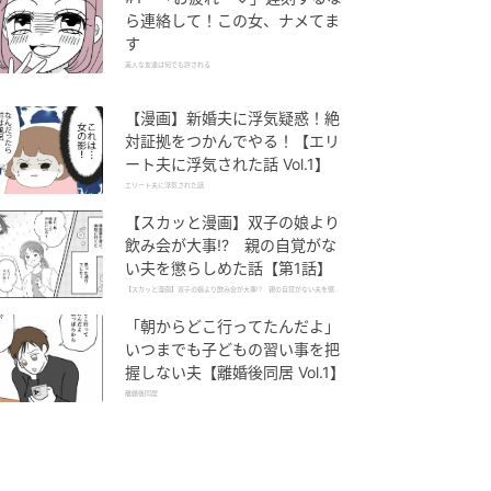
ら連絡して！この女、ナメてま
す
美人な友達は何でも許される
【漫画】新婚夫に浮気疑惑！絶
対証拠をつかんでやる！【エリ
ート夫に浮気された話 Vol.1】
エリート夫に浮気された話
【スカッと漫画】双子の娘より
飲み会が大事!? 親の自覚がな
い夫を懲らしめた話【第1話】
【スカッと漫画】双子の娘より飲み会が大事!? 親の自覚がない夫を懲ら
しめた話
「朝からどこ行ってたんだよ」
いつまでも子どもの習い事を把
握しない夫【離婚後同居 Vol.1】
離婚後同居