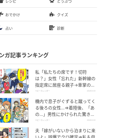
レシピ
どうぶつ
おでかけ
クイズ
占い
診断
ンガ記事ランキング
私「私たちの席です！切符
は？」女性「忘れた」新幹線の
指定席に居座る親子→車掌の注
意に移動…直後、ゾッとする発
ベビーカレンダー
2026.8.8
言
機内で息子がぐずると蹴ってく
る後ろの女性…⇒着陸後、「あ
の…」男性にかけられた驚きの
言葉とは
ベビーカレンダー
2026.8.8
夫「嫁がいないから泊まりに来
いよ」誤爆でクロ確定⇒私＆母