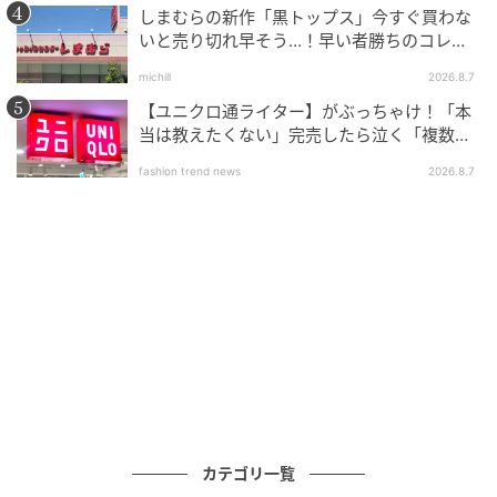
しまむらの新作「黒トップス」今すぐ買わな
いと売り切れ早そう…！早い者勝ちのコレ買
いリスト
michill
2026.8.7
【ユニクロ通ライター】がぶっちゃけ！「本
当は教えたくない」完売したら泣く「複数買
いアイテム」
fashion trend news
2026.8.7
カテゴリ一覧
UNIQLO大型セール