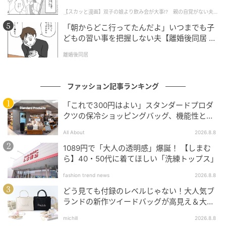
話】
【スカッと漫画】双子の娘より飲み会が大事!? 親の自覚がない夫を
懲らしめた話
「朝からどこ行ってたんだよ」いつまでも子
どもの習い事を把握しない夫【離婚後同居 Vo
l.1】
離婚後同居
ファッション記事ランキング
「これで300円はよい」スタンダードプロダ
クツの保冷ショッピングバッグ、機能性とデ
ザインでネット大絶賛
All About
2026.8.8
UNIQLO大型セール
1089円で「大人の透明感」爆誕！ 【しまむ
ら】40・50代に着てほしい「洗練トップス」
fashion trend news
2026.8.8
どう見ても付録のレベルじゃない！大人気ブ
ランドの新作ツイードバッグが高見え＆大容
量♡
michill
2026.8.8