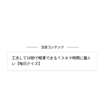
注目コンテンツ
工夫して10秒で暗算できる？スキマ時間に脳ト
レ【毎日クイズ】
UNIQLO大型セール
世界中で愛されるキャラクター“モンチッチ”とのコラ
ボUTは、登場前から話題沸騰！UNIQLO公式Xでの告
知投稿には約1.2万件もの「いいね」が集まるなど、注
目度の高さがうかがえます。