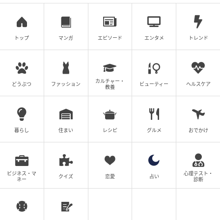
サイズ感は、リラックス感がありつつもだらしなく見
えない絶妙なバランス。キャラクターTでも子どもっぽ
くなりすぎず、普段のスタイリングにさりげなく取り
トップ
マンガ
エピソード
エンタメ
トレンド
入れやすいのも嬉しいポイントです。
さらに、ウィメンズとキッズの展開があり、大人も子
カルチャー・
どうぶつ
ファッション
ビューティー
ヘルスケア
どもも楽しめるのも魅力。デザインやカラーバリエー
教養
ションも豊富で、選ぶ楽しさも広がります。
そして、モンチッチUTを含む税込1,980円以上のお買
暮らし
住まい
レシピ
グルメ
おでかけ
い物で、先着順にUNIQLOオリジナルの「UTモンチッ
チステッカー」がもらえる特典も見逃せません。数量
限定なので、気になる方は早めのチェックがおすすめ
ビジネス・マ
心理テスト・
ですよ♪
クイズ
恋愛
占い
ネー
診断
■UNIQLO モンチッチ UT/リラックスフィット(ウィメ
ンズ) 各1,990円(税込)