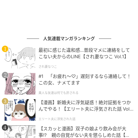
デザインは、さまざまなモンチッチたちの写真をあし
らったフォトT仕様でしっかり存在感のある一枚。遊び
心のあるデザインでありながら、どこかレトロで落ち
着いた雰囲気もあり、大人のコーデにも自然となじみ
ます。
人気連載マンガランキング
最初に感じた違和感…普段マメに連絡をして
こない夫からのLINE【され妻なつこ Vol.1】
され妻なつこ
#1 「お疲れ〜♡」遅刻するなら連絡して！
この女、ナメてます
美人な友達は何でも許される
【漫画】新婚夫に浮気疑惑！絶対証拠をつか
んでやる！【エリート夫に浮気された話 Vol.
1】
エリート夫に浮気された話
【スカッと漫画】双子の娘より飲み会が大
事!? 親の自覚がない夫を懲らしめた話【第1