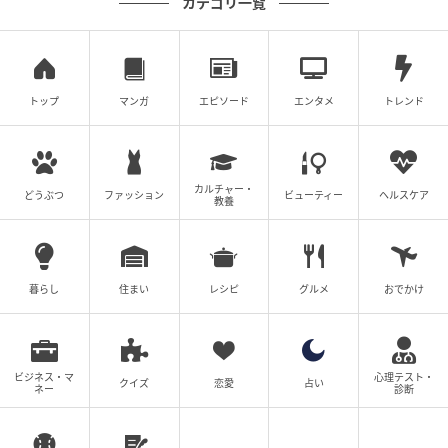
カテゴリ一覧
トップ
マンガ
エピソード
エンタメ
トレンド
カルチャー・
どうぶつ
ファッション
ビューティー
ヘルスケア
教養
暮らし
住まい
レシピ
グルメ
おでかけ
スニーカー￥102,850／マックイーン（マックイーン クライアントサービス）
どこか懐かしいラウンドトゥシルエットに、サイドの
ロゴパネルでコントラストを効かせたクリーンなデザ
ビジネス・マ
心理テスト・
クイズ
恋愛
占い
ネー
診断
イン。柔らかなナッパレザーを精緻なシームディテー
ルで紡いだ、フィット感がクセになる1足が良運のもと