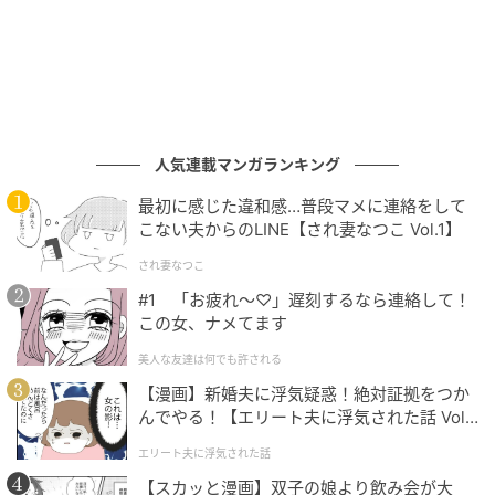
人気連載マンガランキング
最初に感じた違和感…普段マメに連絡をして
こない夫からのLINE【され妻なつこ Vol.1】
され妻なつこ
#1 「お疲れ〜♡」遅刻するなら連絡して！
この女、ナメてます
美人な友達は何でも許される
【漫画】新婚夫に浮気疑惑！絶対証拠をつか
んでやる！【エリート夫に浮気された話 Vol.
1】
エリート夫に浮気された話
シューズ（ヒール0.5cm）￥148,800／フェラガモ（フェラガモ・ジャパン）
【スカッと漫画】双子の娘より飲み会が大