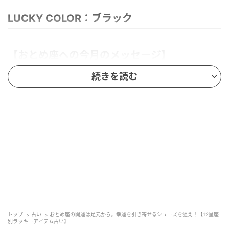
LUCKY COLOR：ブラック
【おとめ座への今月のメッセージ】
続きを読む
きちんとしなければ、役に立たなければ、迷惑をかけ
てはいけない……そんな呪文を自分にかけすぎていませ
んか？ 5月のあなたには、もっと素直でもっと無邪気
な時間が必要です。2日（土）の満月は言葉と学びの領
域で起こります。これまで言えなかった想いを伝える
機会や、誰かのひと言で目が覚めるような出来事が起
こるかもしれません。考えすぎていた悩みほど答えは
案外シンプルなもの。そして、6日（水）以降は忙しさ
の質が変わりそう。量よりも意味があることを選ぶこ
とを大切にして。なんでも引き受けるより「これは好
トップ
占い
おとめ座の開運は足元から。幸運を引き寄せるシューズを狙え！【12星座
きだからやりたい」と言える時間を増やして。17日
別ラッキーアイテム占い】