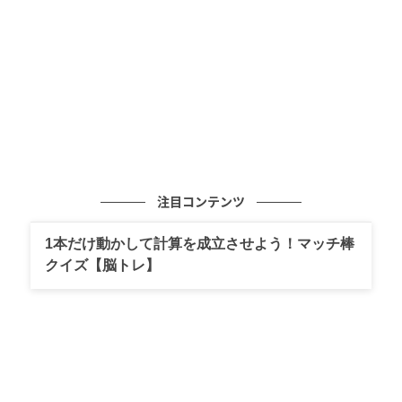
（日）の新月は視野を広げることに追い風。旅行、勉
強、資格、遠方との縁など、新しい世界への扉が開い
ていきます。普段なら選ばないものほど、いまのあな
たには良きスパイスに。 恋愛面では、難しいこと考え
ずに一緒に笑える人が吉。重たい関係より心が軽くな
る相手を選びたいですね。最後に。完璧に生けられた
花よりも野に咲く花の方が人を癒やすことがありま
す。整いすぎないあなたにこそ魅力が宿るよ、そんな
メッセージとして受け取ってください。
注目コンテンツ
ラッキーアクションは小旅行、童心に返る遊びをす
1本だけ動かして計算を成立させよう！マッチ棒
クイズ【脳トレ】
る。ラッキーデーが5月2日、17日、22日。
Lucky Items