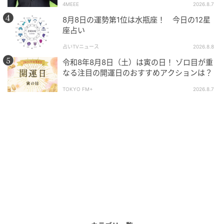
4MEEE
2026.8.7
8月8日の運勢第1位は水瓶座！ 今日の12星
座占い
占いTVニュース
2026.8.8
シューズ（ヒール1.5cm）￥108,900／エンポリオ アルマーニ（ジョルジオ
令和8年8月8日（土）は寅の日！ ゾロ目が重
アルマーニ ジャパン）
なる注目の開運日のおすすめアクションは？
スリムなシルエットとガラス加工のレザーで優雅に仕
TOKYO FM+
2026.8.7
上げ、メゾンらしいスタイリッシュなデザインに。さ
りげなく主張するエンボスロゴとやや長めのアッパー
で、シンプルかつクリーンながらモダンなひねりをプ
ラス。