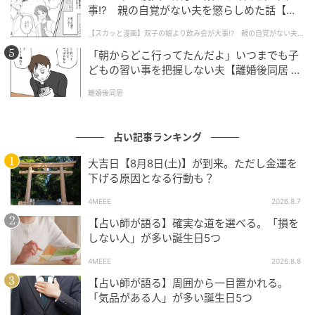
幾何学的なレースのアッパーに、丸みのあるソフトな
事!? 親の自覚がない夫を懲らしめた話【第1
トゥデザインで足元にフェミニンな演出を。涼やかで
話】
【スカッと漫画】双子の娘より飲み会が大事!? 親の自覚がない夫を
軽妙なシューズがあれば、心機一転、新たな一歩を踏
懲らしめた話
「朝からどこ行ってたんだよ」いつまでも子
み出せそう。
どもの習い事を把握しない夫【離婚後同居 Vo
l.1】
離婚後同居
占い記事ランキング
大吉日【8月8日(土)】が到来。ただし金運を
下げる原因となる行動も？
4MEEE
2026.8.7
【占い師が語る】確実な道を選べる。「損を
しない人」が多い誕生日5つ
4MEEE
2026.8.8
【占い師が語る】周囲から一目置かれる。
「気品がある人」が多い誕生日5つ